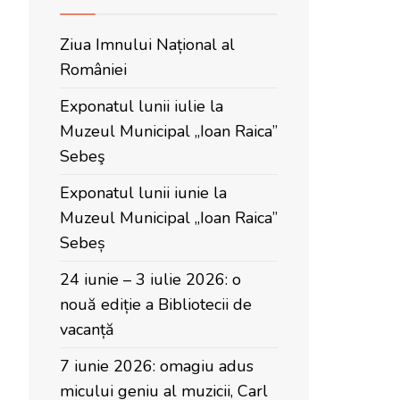
Ziua Imnului Național al
României
Exponatul lunii iulie la
Muzeul Municipal „Ioan Raica”
Sebeş
Exponatul lunii iunie la
Muzeul Municipal „Ioan Raica”
Sebeș
24 iunie – 3 iulie 2026: o
nouă ediție a Bibliotecii de
vacanță
7 iunie 2026: omagiu adus
micului geniu al muzicii, Carl