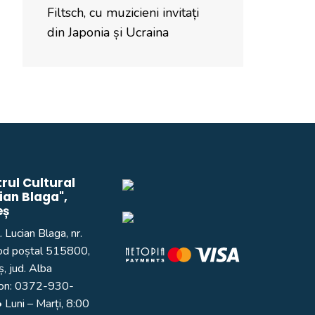
Filtsch, cu muzicieni invitați
din Japonia și Ucraina
rul Cultural
ian Blaga",
eș
. Lucian Blaga, nr.
od poștal 515800,
, jud. Alba
on:
0372-930-
 Luni – Marți, 8:00