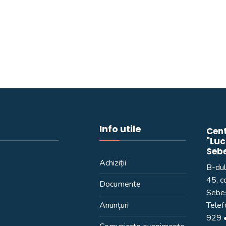
Info utile
Cent
"Luc
Seb
Achiziții
B-dul
45, c
Documente
Sebeș
Anunțuri
Telef
929
•