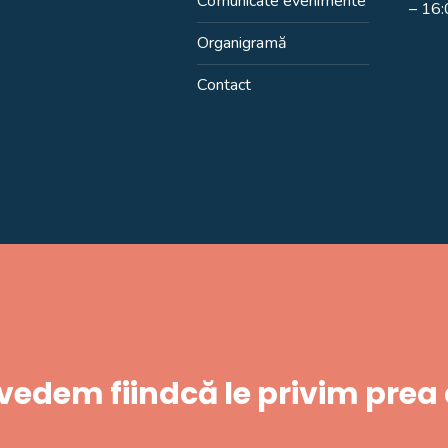
Comunicate evenimente
– 16
Organigramă
Contact
 vedem fiindcă le privim prea