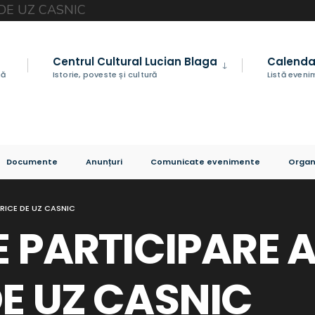
Centrul Cultural Lucian Blaga
Calenda
nă
Istorie, poveste și cultură
Listă even
Documente
Anunțuri
Comunicate evenimente
Organ
TRICE DE UZ CASNIC
DE PARTICIPARE
DE UZ CASNIC