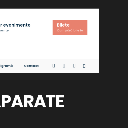
r evenimente
Bilete
imente
Cumpără bilete
igramă
Contact
 APARATE