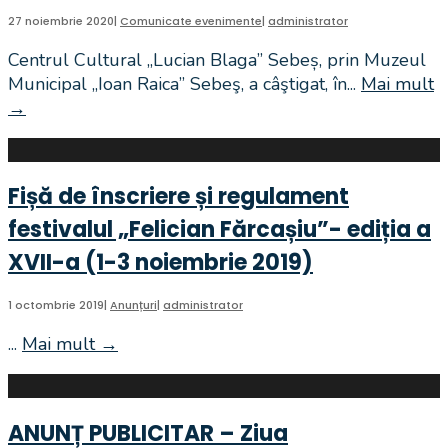
FĂRCAŞIU,
27 noiembrie 2020
|
Comunicate evenimente
|
administrator
LA
Centrul Cultural „Lucian Blaga” Sebeș, prin Muzeul
SEBEȘ.
Municipal „Ioan Raica” Sebeş, a câştigat, în
...
Mai mult
Voce
→
SEBEȘ:
baritonală,
Proiectul
drag
cultural
de
„LA
oameni
Fișă de înscriere și regulament
MUZEU
și
festivalul „Felician Fărcașiu”- ediția a
ȘI
de
LA
viață!
XVII-a (1-3 noiembrie 2019)
ȘCOALĂ.
CURSURI
1 octombrie 2019
|
Anunțuri
|
administrator
ALTERNATIVE
...
Mai mult
→
Fișă
DE
de
ISTORIE
înscriere
NATURALĂ”
și
se
ANUNȚ PUBLICITAR – Ziua
regulament
apropie