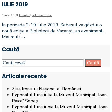
IULIE 2019
susține
demersul
de
3 iulie 2019
|
Anunțuri
|
administrator
protest
În perioada 2-19 iulie 2019, Sebeșul va găzdui o
inițiat
nouă ediție a Bibliotecii de Vacanță, un eveniment
...
de
Mai mult
→
Biblioteca
Rețeaua
de
Națională
Caută
vacanță
a
–
Muzeelor
SEBEȘ,
Search
Caută
din
2-
for:
România
19
Articole recente
(RNMR)
IULIE
2019
Ziua Imnului Național al României
Exponatul lunii iulie la Muzeul Municipal „Ioan
Raica” Sebeş
Exponatul lunii iunie la Muzeul Municipal „Ioan