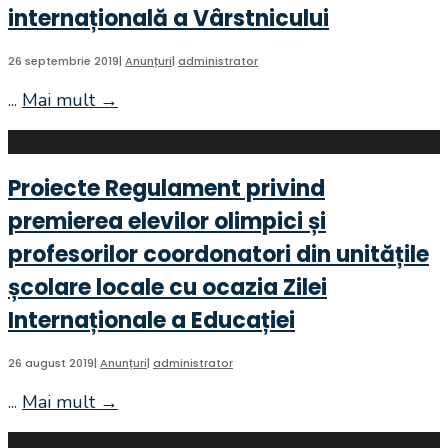
internațională a Vârstnicului
festivalul
de
„Felician
final
Fărcașiu”-
26 septembrie 2019
|
Anunțuri
|
administrator
ediția
...
Mai mult
→
ANUNȚ
a
PUBLICITAR
XVII-
–
a
Ziua
(1-
Proiecte Regulament privind
internațională
3
premierea elevilor olimpici și
a
noiembrie
Vârstnicului
profesorilor coordonatori din unitățile
2019)
școlare locale cu ocazia Zilei
Internaționale a Educației
26 august 2019
|
Anunțuri
|
administrator
...
Mai mult
→
Proiecte
Regulament