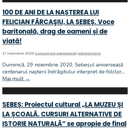
MAREA
UNIRE
100 DE ANI DE LA NAȘTEREA LUI
ȘI
FELICIAN FĂRCAŞIU, LA SEBEȘ. Voce
TRADIȚIILE
ROMÂNEȘTI!
baritonală, drag de oameni și de
Programul
viață!
manifestărilor
culturale
27 noiembrie 2020
|
Comunicate evenimente
|
administrator
dedicate
Zilei
Duminică, 29 noiembrie 2020, Sebeșul aniversează
Naționale
centenarul nașterii îndrăgitului interpret de folclor,
...
a
Mai mult
→
100
României
DE
ANI
DE
SEBEȘ: Proiectul cultural „LA MUZEU ȘI
LA
LA ȘCOALĂ. CURSURI ALTERNATIVE DE
NAȘTEREA
LUI
ISTORIE NATURALĂ” se apropie de final
FELICIAN