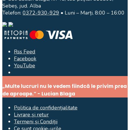
Sebeș, jud. Alba
Telefon:
0372-930-929
• Luni – Marți, 8:00 – 16:00
Rss Feed
Facebook
YouTube
Open
Search
„Multe lucruri nu le vedem fiindcă le privim prea
Window
de aproape.” - Lucian Blaga
Politica de confidențialitate
Livrare și retur
Termeni și Condiții
Ce sunt cookie-urile