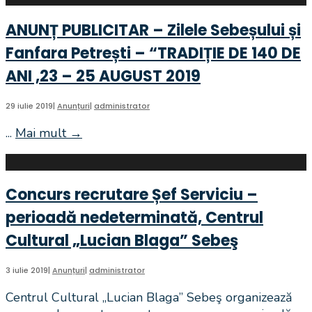
privind
premierea
ANUNȚ PUBLICITAR – Zilele Sebeșului și
elevilor
Fanfara Petrești – “TRADIȚIE DE 140 DE
olimpici
și
ANI ,23 – 25 AUGUST 2019
profesorilor
coordonatori
29 iulie 2019
|
Anunțuri
|
administrator
din
...
Mai mult
→
ANUNȚ
unitățile
PUBLICITAR
școlare
–
locale
Zilele
cu
Concurs recrutare Șef Serviciu –
Sebeșului
ocazia
perioadă nedeterminată, Centrul
și
Zilei
Fanfara
Internaționale
Cultural „Lucian Blaga” Sebeş
Petrești
a
–
Educației
3 iulie 2019
|
Anunțuri
|
administrator
“TRADIȚIE
Centrul Cultural „Lucian Blaga” Sebeş organizează
DE