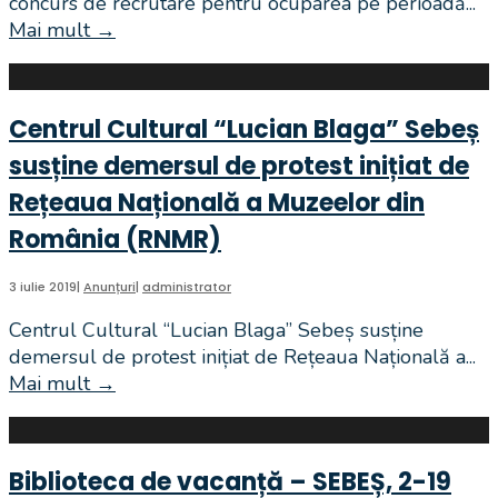
concurs de recrutare pentru ocuparea pe perioadă
...
140
Mai mult
→
Concurs
DE
recrutare
ANI
Șef
,23
Serviciu
–
Centrul Cultural “Lucian Blaga” Sebeș
–
25
susține demersul de protest inițiat de
perioadă
AUGUST
nedeterminată,
2019
Rețeaua Națională a Muzeelor din
Centrul
România (RNMR)
Cultural
„Lucian
3 iulie 2019
|
Anunțuri
|
administrator
Blaga”
Sebeş
Centrul Cultural “Lucian Blaga” Sebeș susține
demersul de protest inițiat de Rețeaua Națională a
...
Mai mult
→
Centrul
Cultural
“Lucian
Blaga”
Biblioteca de vacanță – SEBEȘ, 2-19
Sebeș