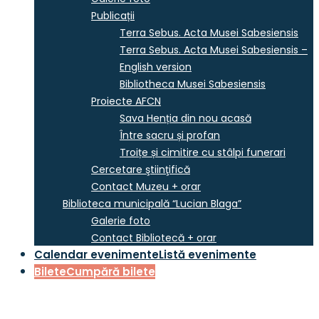
Publicații
Terra Sebus. Acta Musei Sabesiensis
Terra Sebus. Acta Musei Sabesiensis –
English version
Bibliotheca Musei Sabesiensis
Proiecte AFCN
Sava Henția din nou acasă
Între sacru și profan
Troițe și cimitire cu stâlpi funerari
Cercetare ştiinţifică
Contact Muzeu + orar
Biblioteca municipală “Lucian Blaga”
Galerie foto
Contact Bibliotecă + orar
Calendar evenimente
Listă evenimente
Bilete
Cumpără bilete