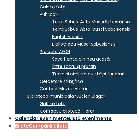
Galerie foto
Publicații
Terra Sebus. Acta Musei Sabesiensis
Terra Sebus. Acta Musei Sabesiensis –
English version
Bibliotheca Musei Sabesiensis
Proiecte AFCN
Sava Henția din nou acasă
Între sacru și profan
Troițe și cimitire cu stâlpi funerari
Cercetare ştiinţifică
Contact Muzeu + orar
Biblioteca municipală “Lucian Blaga”
Galerie foto
Contact Bibliotecă + orar
Calendar evenimente
Listă evenimente
Bilete
Cumpără bilete