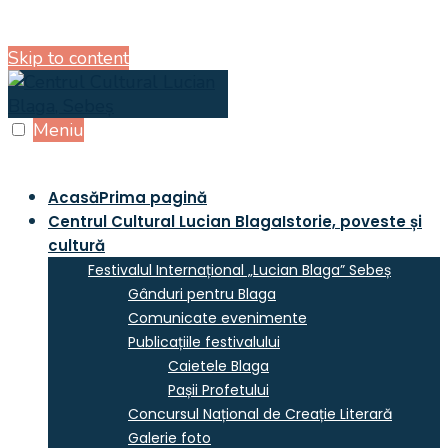
Skip to content
Meniu
Acasă
Prima pagină
Centrul Cultural Lucian Blaga
Istorie, poveste și
cultură
Festivalul Internațional „Lucian Blaga” Sebeș
Gânduri pentru Blaga
Comunicate evenimente
Publicațiile festivalului
Caietele Blaga
Pașii Profetului
Concursul Național de Creație Literară
Galerie foto