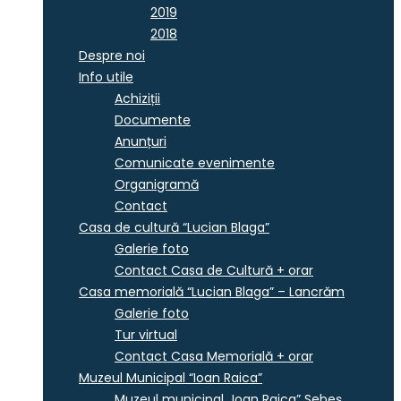
2019
2018
Despre noi
Info utile
Achiziții
Documente
Anunțuri
Comunicate evenimente
Organigramă
Contact
Casa de cultură “Lucian Blaga”
Galerie foto
Contact Casa de Cultură + orar
Casa memorială “Lucian Blaga” – Lancrăm
Galerie foto
Tur virtual
Contact Casa Memorială + orar
Muzeul Municipal “Ioan Raica”
Muzeul municipal „Ioan Raica” Sebeş