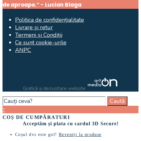
de aproape.” - Lucian Blaga
Politica de confidențialitate
Livrare și retur
Termeni și Condiții
Ce sunt cookie-urile
ANPC
Graficã și dezvoltare website
Search
Caută
for:
Close
↑
Search
COȘ DE CUMPĂRATURI
Window
Acceptăm și plata cu cardul 3D Secure!
Coșul dvs este gol!
Reveniți la produse