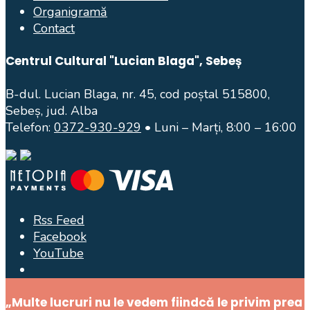
Organigramă
Contact
Centrul Cultural "Lucian Blaga", Sebeș
B-dul. Lucian Blaga, nr. 45, cod poștal 515800,
Sebeș, jud. Alba
Telefon:
0372-930-929
• Luni – Marți, 8:00 – 16:00
Rss Feed
Facebook
YouTube
Open
Search
Window
„Multe lucruri nu le vedem fiindcă le privim prea