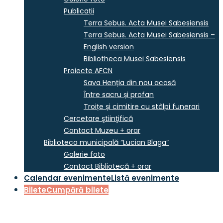
Publicații
Terra Sebus. Acta Musei Sabesiensis
Terra Sebus. Acta Musei Sabesiensis –
English version
Bibliotheca Musei Sabesiensis
Proiecte AFCN
Sava Henția din nou acasă
Între sacru și profan
Troițe și cimitire cu stâlpi funerari
Cercetare ştiinţifică
Contact Muzeu + orar
Biblioteca municipală “Lucian Blaga”
Galerie foto
Contact Bibliotecă + orar
Calendar evenimente
Listă evenimente
Bilete
Cumpără bilete