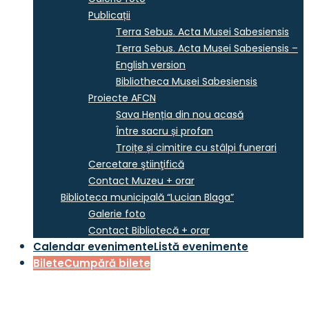
Publicații
Terra Sebus. Acta Musei Sabesiensis
Terra Sebus. Acta Musei Sabesiensis –
English version
Bibliotheca Musei Sabesiensis
Proiecte AFCN
Sava Henția din nou acasă
Între sacru și profan
Troițe și cimitire cu stâlpi funerari
Cercetare ştiinţifică
Contact Muzeu + orar
Biblioteca municipală “Lucian Blaga”
Galerie foto
Contact Bibliotecă + orar
Calendar evenimente
Listă evenimente
Bilete
Cumpără bilete