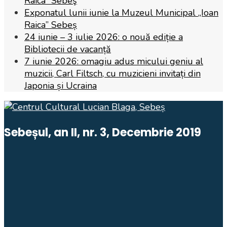
Raica” Sebeş
Exponatul lunii iunie la Muzeul Municipal „Ioan
Raica” Sebeș
24 iunie – 3 iulie 2026: o nouă ediție a
Bibliotecii de vacanță
7 iunie 2026: omagiu adus micului geniu al
muzicii, Carl Filtsch, cu muzicieni invitați din
Japonia și Ucraina
Sebeșul, an II, nr. 3, Decembrie 2019