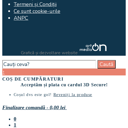
Termeni și Condiții
Ce sunt cookie-urile
ANPC
Graficã și dezvoltare website
Search
Caută
for:
Close
↑
Search
COȘ DE CUMPĂRATURI
Window
Acceptăm și plata cu cardul 3D Secure!
Coșul dvs este gol!
Reveniți la produse
Finalizare comandă
-
0,00 lei
0
1