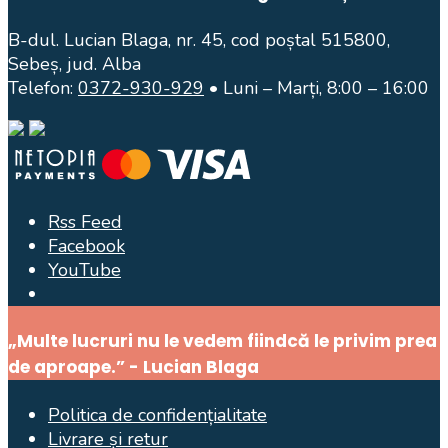
B-dul. Lucian Blaga, nr. 45, cod poștal 515800,
Sebeș, jud. Alba
Telefon:
0372-930-929
• Luni – Marți, 8:00 – 16:00
Rss Feed
Facebook
YouTube
Open
Search
„Multe lucruri nu le vedem fiindcă le privim prea
Window
de aproape.” - Lucian Blaga
Politica de confidențialitate
Livrare și retur