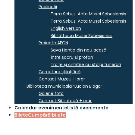
Publicații
Terra Sebus. Acta Musei Sabesiensis
Terra Sebus. Acta Musei Sabesiensis –
English version
Bibliotheca Musei Sabesiensis
Proiecte AFCN
Sava Henția din nou acasă
Între sacru și profan
Troițe și cimitire cu stâlpi funerari
Cercetare ştiinţifică
Contact Muzeu + orar
Biblioteca municipală “Lucian Blaga”
Galerie foto
Contact Bibliotecă + orar
Calendar evenimente
Listă evenimente
Bilete
Cumpără bilete