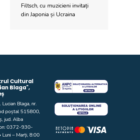
Filtsch, cu muzicieni invitați
din Japonia și Ucraina
rul Cultural
ian Blaga",
eș
. Lucian Blaga, nr.
od poștal 515800,
, jud. Alba
on:
0372-930-
 Luni – Marți, 8:00