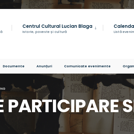
Centrul Cultural Lucian Blaga
Calenda
nă
Istorie, poveste și cultură
Listă even
Documente
Anunțuri
Comunicate evenimente
Organ
ING
E PARTICIPARE S