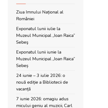
Ziua Imnului Național al
României
Exponatul lunii iulie la
Muzeul Municipal „Ioan Raica”
Sebeş
Exponatul lunii iunie la
Muzeul Municipal „Ioan Raica”
Sebeș
24 iunie – 3 iulie 2026: o
nouă ediție a Bibliotecii de
vacanță
7 iunie 2026: omagiu adus
micului geniu al muzicii, Carl