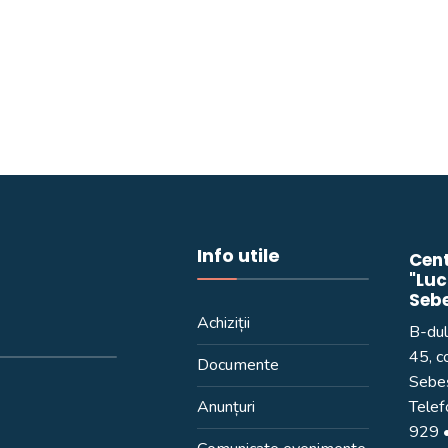
Info utile
Cent
"Luc
Seb
Achiziții
B-dul
45, c
Documente
Sebeș
Anunțuri
Telef
929
•