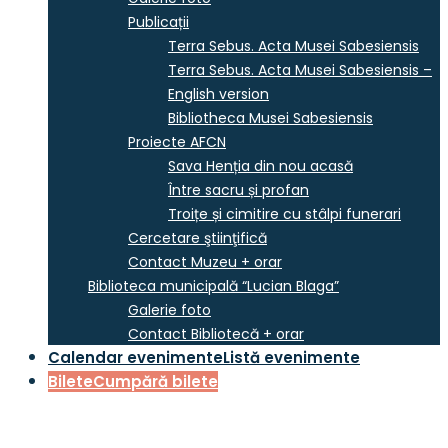
Publicații
Terra Sebus. Acta Musei Sabesiensis
Terra Sebus. Acta Musei Sabesiensis –
English version
Bibliotheca Musei Sabesiensis
Proiecte AFCN
Sava Henția din nou acasă
Între sacru și profan
Troițe și cimitire cu stâlpi funerari
Cercetare ştiinţifică
Contact Muzeu + orar
Biblioteca municipală “Lucian Blaga”
Galerie foto
Contact Bibliotecă + orar
Calendar evenimente
Listă evenimente
Bilete
Cumpără bilete