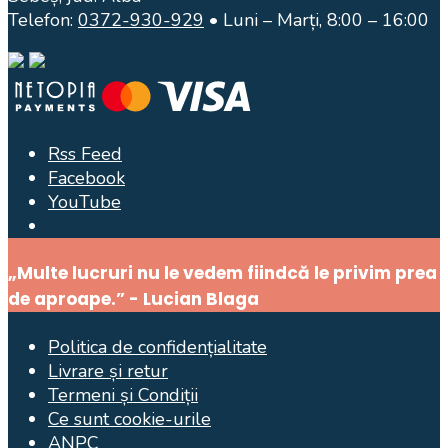
Telefon:
0372-930-929
• Luni – Marți, 8:00 – 16:00
Rss Feed
Facebook
YouTube
Open
Search
„Multe lucruri nu le vedem fiindcă le privim prea
Window
de aproape.” - Lucian Blaga
Politica de confidențialitate
Livrare și retur
Termeni și Condiții
Ce sunt cookie-urile
ANPC