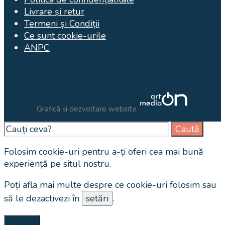
Livrare și retur
Termeni și Condiții
Ce sunt cookie-urile
ANPC
Graficã și dezvoltare website
Search
Caută
for:
Close
Folosim cookie-uri pentru a-ți oferi cea mai bună
Search
experiență pe situl nostru.
Window
Poți afla mai multe despre ce cookie-uri folosim sau
să le dezactivezi în
setări
.
Accept