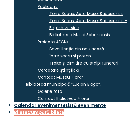
Publicații
↓
Terra Sebus. Acta Musei Sabesiensis
Terra Sebus. Acta Musei Sabesiensis –
English version
Bibliotheca Musei Sabesiensis
Proiecte AFCN
↓
Sava Henția din nou acasă
Între sacru și profan
Troițe și cimitire cu stâlpi funerari
Cercetare ştiinţifică
Contact Muzeu + orar
Biblioteca municipală “Lucian Blaga”
↓
Galerie foto
Contact Bibliotecă + orar
Calendar evenimente
Listă evenimente
Bilete
Cumpără bilete