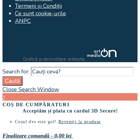
Termeni și Condiții
Ce sunt cookie-urile
ANPC
Graficã și dezvoltare website
Search for:
Caută
Close Search Window
↑
COȘ DE CUMPĂRATURI
Acceptăm și plata cu cardul 3D Secure!
Coșul dvs este gol!
Reveniți la produse
Finalizare comandă
-
0,00 lei