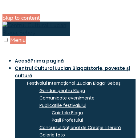
Skip to content
Meniu
Acasă
Prima pagină
Centrul Cultural Lucian Blaga
Istorie, poveste și
cultură
Festivalul Internațional „Lucian Blaga” Sebeș
Gânduri pentru Blaga
Comunicate evenimente
Publicațiile festivalului
Caietele Blaga
Pașii Profetului
Concursul Național de Creație Literară
Galerie foto