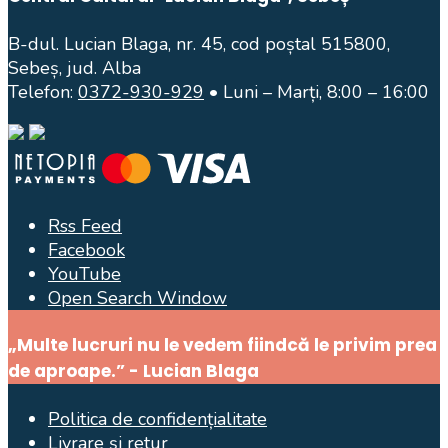
B-dul. Lucian Blaga, nr. 45, cod poștal 515800,
Sebeș, jud. Alba
Telefon:
0372-930-929
• Luni – Marți, 8:00 – 16:00
Rss Feed
Facebook
YouTube
Open Search Window
„Multe lucruri nu le vedem fiindcă le privim prea
de aproape.” - Lucian Blaga
Politica de confidențialitate
Livrare și retur