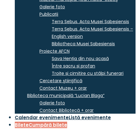
Galerie foto
Publicații
Terra Sebus. Acta Musei Sabesiensis
Terra Sebus. Acta Musei Sabesiensis –
English version
Bibliotheca Musei Sabesiensis
Proiecte AFCN
Sava Henția din nou acasă
Între sacru și profan
Troițe și cimitire cu stâlpi funerari
Cercetare ştiinţifică
Contact Muzeu + orar
Biblioteca municipală “Lucian Blaga”
Galerie foto
Contact Bibliotecă + orar
Calendar evenimente
Listă evenimente
Bilete
Cumpără bilete