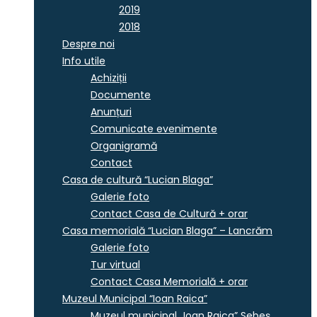
2019
2018
Despre noi
Info utile
Achiziții
Documente
Anunțuri
Comunicate evenimente
Organigramă
Contact
Casa de cultură “Lucian Blaga”
Galerie foto
Contact Casa de Cultură + orar
Casa memorială “Lucian Blaga” – Lancrăm
Galerie foto
Tur virtual
Contact Casa Memorială + orar
Muzeul Municipal “Ioan Raica”
Muzeul municipal „Ioan Raica” Sebeş