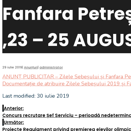
Fanfara Petreș
,23 – 25 AUGU
29 iulie 2019
|
Anunțuri
|
administrator
ANUNȚ PUBLICITAR – Zilele Sebeșului și Fanfara P
Documentație de atribuire Zilele Sebeșului 2019 și Fa
Last modified: 30 iulie 2019
Anterior:
Concurs recrutare Șef Serviciu – perioadă nedetermina
Următor:
Proiecte Regulament privind premierea elevilor olimpici 