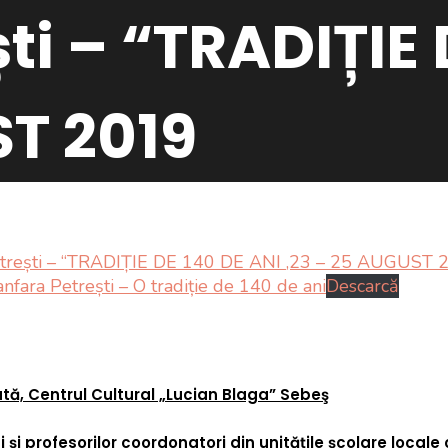
ti – “TRADIȚIE 
ST 2019
etrești – “TRADIȚIE DE 140 DE ANI ,23 – 25 AUGUST 
nfara Petrești – O tradiție de 140 de ani
Descarcă
tă, Centrul Cultural „Lucian Blaga” Sebeş
și profesorilor coordonatori din unitățile școlare locale 