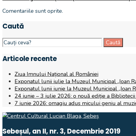
Comentariile sunt oprite.
Caută
Search
Caută
for:
Articole recente
Ziua Imnului Național al României
Exponatul lunii iulie la Muzeul Municipal „Ioan R
Exponatul lunii iunie la Muzeul Municipal „Ioan 
24 iunie – 3 iulie 2026: o nouă ediție a Biblioteci
7 iunie 2026: omagiu adus micului geniu al muzicii,
Sebeșul, an II, nr. 3, Decembrie 2019