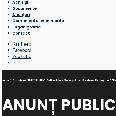
Achiziții
Documente
Anunțuri
Comunicate evenimente
Organigramă
Contact
Rss Feed
Facebook
YouTube
Open
Search
Window
Acasă
Anunțuri
ANUNȚ PUBLICITAR – Zilele Sebeșului și Fanfara Petrești – “TR
ANUNȚ PUBLICIT