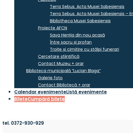
Terra Sebus. Acta Musei Sabesiensis
Terra Sebus. Acta Musei Sabesiensis – En
Bibliotheca Musei Sabesiensis
Proiecte AFCN
Sava Henția din nou acasă
Între sacru și profan
Troițe și cimitire cu stâlpi funerari
Cercetare ştiinţifică
Contact Muzeu + orar
Biblioteca municipală “Lucian Blaga”
Galerie foto
Contact Bibliotecă + orar
Calendar evenimente
Listă evenimente
Bilete
Cumpără bilete
tel. 0372-930-929