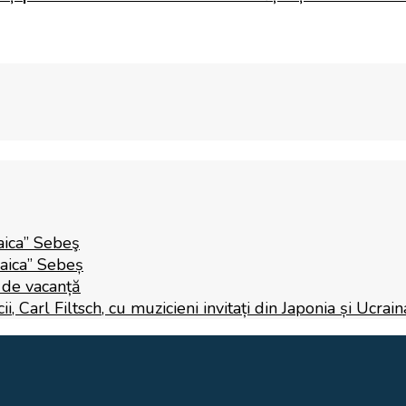
aica” Sebeş
Raica” Sebeș
i de vacanță
 Carl Filtsch, cu muzicieni invitați din Japonia și Ucrain