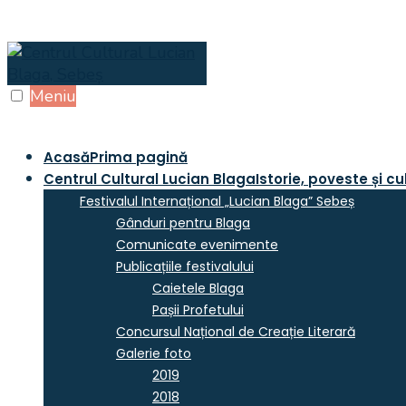
Skip
to
content
Meniu
Acasă
Prima pagină
Centrul Cultural Lucian Blaga
Istorie, poveste și cu
Festivalul Internațional „Lucian Blaga” Sebeș
Gânduri pentru Blaga
Comunicate evenimente
Publicațiile festivalului
Caietele Blaga
Pașii Profetului
Concursul Național de Creație Literară
Galerie foto
2019
2018