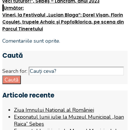
veci tuturor!”, Sebeș – Lancrăm, anul 2023
Următor:
Vineri, la Festivalul „Lucian Blaga”: Dorel Vișan, Florin
Coșuleț, trupele Arhaic și Popfolklorica, pe scena din
Parcul Tineretului
Comentariile sunt oprite.
Caută
Search for:
Caută
Articole recente
Ziua Imnului Național al României
Exponatul lunii iulie la Muzeul Municipal „Ioan
Raica” Sebeş