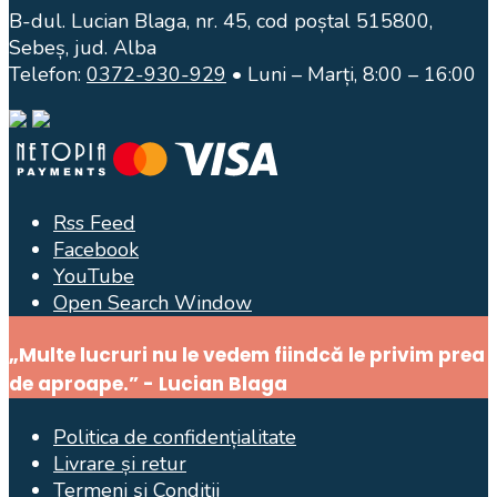
B-dul. Lucian Blaga, nr. 45, cod poștal 515800,
Sebeș, jud. Alba
Telefon:
0372-930-929
• Luni – Marți, 8:00 – 16:00
Rss Feed
Facebook
YouTube
Open Search Window
„Multe lucruri nu le vedem fiindcă le privim prea
de aproape.” - Lucian Blaga
Politica de confidențialitate
Livrare și retur
Termeni și Condiții