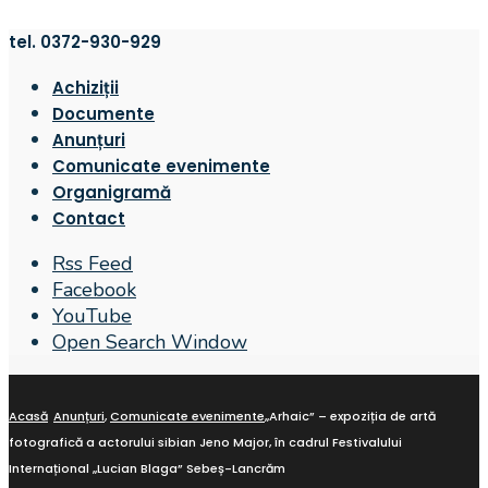
tel. 0372-930-929
Achiziții
Documente
Anunțuri
Comunicate evenimente
Organigramă
Contact
Rss Feed
Facebook
YouTube
Open Search Window
Acasă
Anunțuri
,
Comunicate evenimente
„Arhaic” – expoziția de artă
fotografică a actorului sibian Jeno Major, în cadrul Festivalului
Internațional „Lucian Blaga” Sebeș-Lancrăm