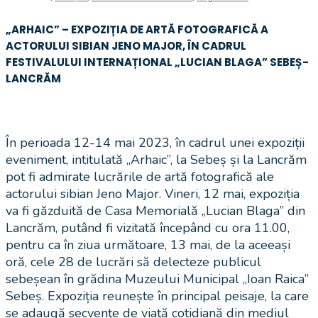
„ARHAIC” – EXPOZIȚIA DE ARTĂ FOTOGRAFICĂ A
ACTORULUI SIBIAN JENO MAJOR, ÎN CADRUL
FESTIVALULUI INTERNAȚIONAL „LUCIAN BLAGA” SEBEȘ-
LANCRĂM
În perioada 12-14 mai 2023, în cadrul unei expoziții
eveniment, intitulată „Arhaic”, la Sebeș și la Lancrăm
pot fi admirate lucrările de artă fotografică ale
actorului sibian Jeno Major. Vineri, 12 mai, expoziția
va fi găzduită de Casa Memorială „Lucian Blaga” din
Lancrăm, putând fi vizitată începând cu ora 11.00,
pentru ca în ziua următoare, 13 mai, de la aceeași
oră, cele 28 de lucrări să delecteze publicul
sebeșean în grădina Muzeului Municipal „Ioan Raica”
Sebeș. Expoziția reunește în principal peisaje, la care
se adaugă secvențe de viață cotidiană din mediul