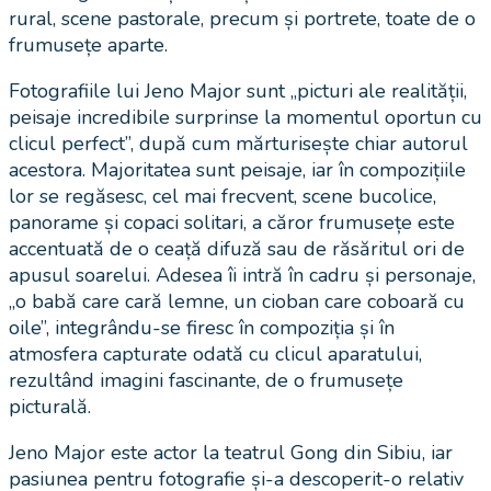
rural, scene pastorale, precum și portrete, toate de o
frumusețe aparte.
Fotografiile lui Jeno Major sunt „picturi ale realității,
peisaje incredibile surprinse la momentul oportun cu
clicul perfect”, după cum mărturisește chiar autorul
acestora. Majoritatea sunt peisaje, iar în compozițiile
lor se regăsesc, cel mai frecvent, scene bucolice,
panorame și copaci solitari, a căror frumusețe este
accentuată de o ceață difuză sau de răsăritul ori de
apusul soarelui. Adesea îi intră în cadru și personaje,
„o babă care cară lemne, un cioban care coboară cu
oile”, integrându-se firesc în compoziția și în
atmosfera capturate odată cu clicul aparatului,
rezultând imagini fascinante, de o frumusețe
picturală.
Jeno Major este actor la teatrul Gong din Sibiu, iar
pasiunea pentru fotografie și-a descoperit-o relativ