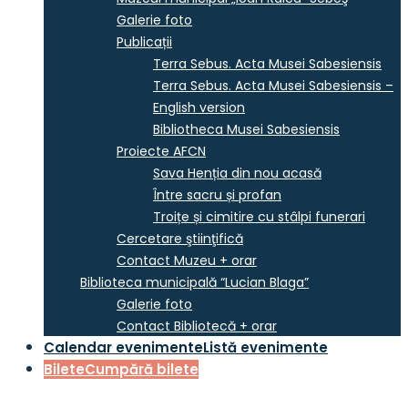
Galerie foto
Publicații
Terra Sebus. Acta Musei Sabesiensis
Terra Sebus. Acta Musei Sabesiensis –
English version
Bibliotheca Musei Sabesiensis
Proiecte AFCN
Sava Henția din nou acasă
Între sacru și profan
Troițe și cimitire cu stâlpi funerari
Cercetare ştiinţifică
Contact Muzeu + orar
Biblioteca municipală “Lucian Blaga”
Galerie foto
Contact Bibliotecă + orar
Calendar evenimente
Listă evenimente
Bilete
Cumpără bilete