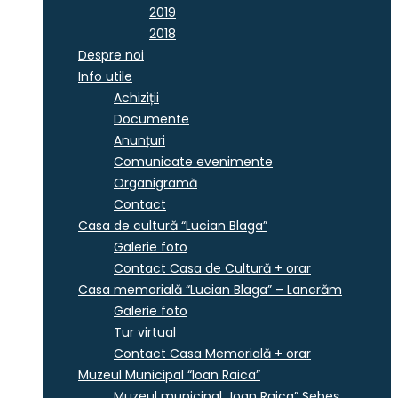
2019
2018
Despre noi
Info utile
Achiziții
Documente
Anunțuri
Comunicate evenimente
Organigramă
Contact
Casa de cultură “Lucian Blaga”
Galerie foto
Contact Casa de Cultură + orar
Casa memorială “Lucian Blaga” – Lancrăm
Galerie foto
Tur virtual
Contact Casa Memorială + orar
Muzeul Municipal “Ioan Raica”
Muzeul municipal „Ioan Raica” Sebeş