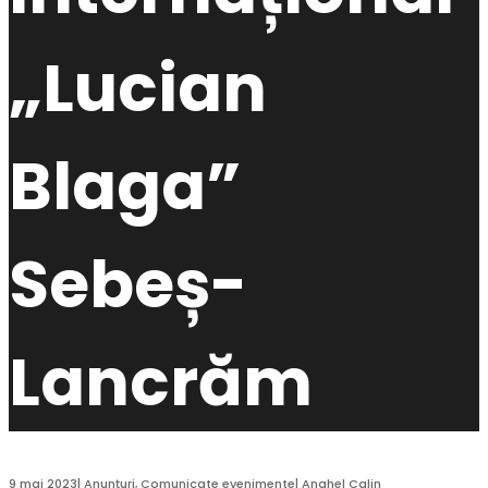
„Lucian
Blaga”
Sebeș-
Lancrăm
9 mai 2023
|
Anunțuri
,
Comunicate evenimente
|
Anghel Calin