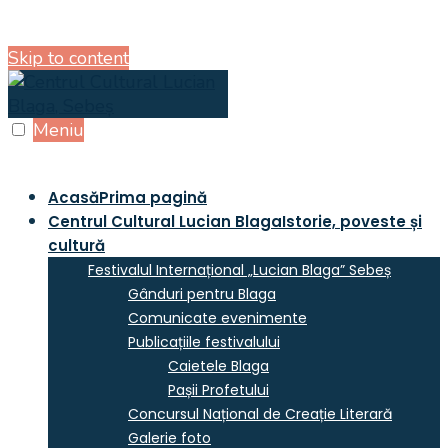
Skip to content
Meniu
Acasă
Prima pagină
Centrul Cultural Lucian Blaga
Istorie, poveste și
cultură
Festivalul Internațional „Lucian Blaga” Sebeș
Gânduri pentru Blaga
Comunicate evenimente
Publicațiile festivalului
Caietele Blaga
Pașii Profetului
Concursul Național de Creație Literară
Galerie foto