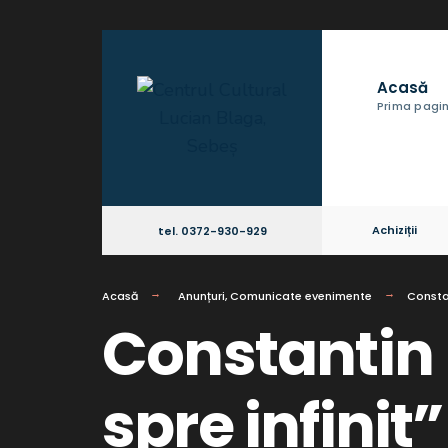
Acasă
Prima pagi
Achiziții
tel. 0372-930-929
Acasă
Anunțuri
,
Comunicate evenimente
Constan
Constantin 
spre infinit”