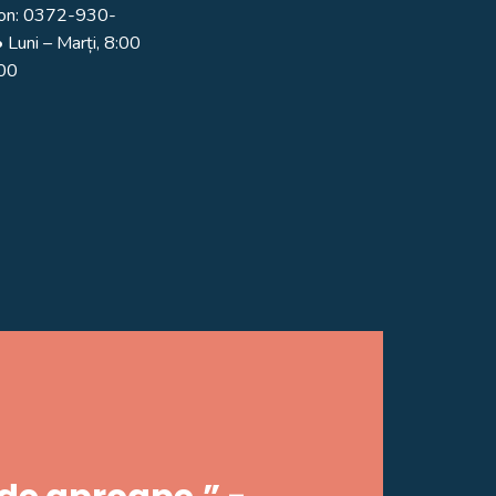
on:
0372-930-
 Luni – Marți, 8:00
:00