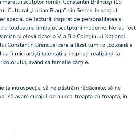
a marelui sculptor român Constantin Brâncuși (19
ul Cultural „Lucian Blaga” din Sebeș, în spațiul
ier special de lectură, inspirat de personalitatea și
ntru totdeauna limbajul sculpturii moderne. Ne-au fost
amian și elevii clasei a V-a B a Colegiului Național
lui Constantin Brâncuși care a lăsat lumii o „coloană a
 a fi mici artiști talentați și inspirați, realizând la
ricolorului, având ca temelie cărțile.
ație la introspecție: să ne păstrăm rădăcinile, să ne
i, să avem curajul de a urca, treaptă cu treaptă, în