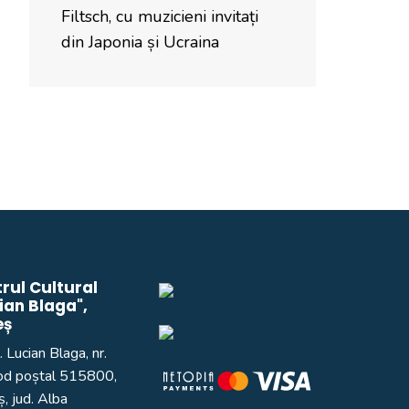
Filtsch, cu muzicieni invitați
din Japonia și Ucraina
rul Cultural
ian Blaga",
eș
. Lucian Blaga, nr.
od poștal 515800,
, jud. Alba