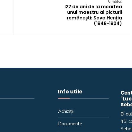
Următor:
122 de ani de la moartea
unui maestru al picturii
românești: Sava Henția
(1848-1904)
Info utile
Cent
"Luc
Seb
Achiziții
B-dul
45, c
Documente
Sebeș