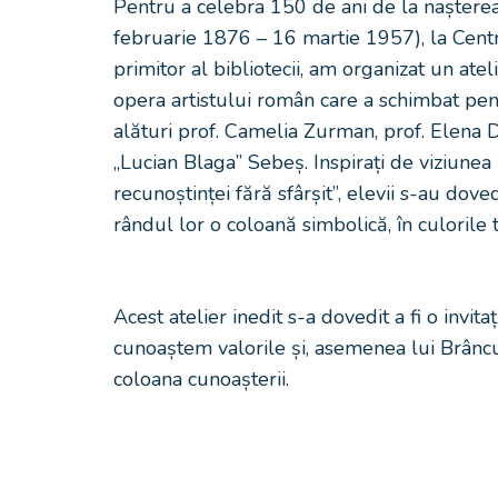
Pentru a celebra 150 de ani de la naștere
februarie 1876 – 16 martie 1957), la Centr
primitor al bibliotecii, am organizat un atel
opera artistului român care a schimbat pe
alături prof. Camelia Zurman, prof. Elena D
„Lucian Blaga” Sebeș. Inspirați de viziunea 
recunoștinței fără sfârșit”, elevii s-au dovedit
rândul lor o coloană simbolică, în culorile t
Acest atelier inedit s-a dovedit a fi o invit
cunoaștem valorile și, asemenea lui Brâncuș
coloana cunoașterii.