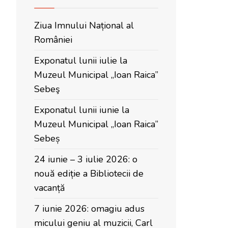
Ziua Imnului Național al
României
Exponatul lunii iulie la
Muzeul Municipal „Ioan Raica”
Sebeş
Exponatul lunii iunie la
Muzeul Municipal „Ioan Raica”
Sebeș
24 iunie – 3 iulie 2026: o
nouă ediție a Bibliotecii de
vacanță
7 iunie 2026: omagiu adus
micului geniu al muzicii, Carl