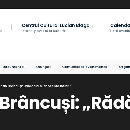
Centrul Cultural Lucian Blaga
Calenda
nă
Istorie, poveste și cultură
Listă even
Documente
Anunțuri
Comunicate evenimente
Organ
tin Brâncuși: „Rădăcini și zbor spre infinit”
Brâncuși: „Rădă