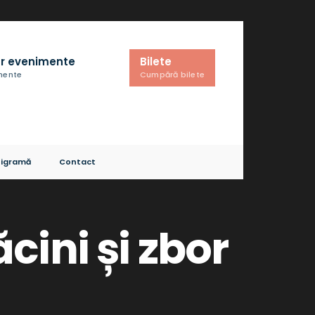
r evenimente
Bilete
imente
Cumpără bilete
igramă
Contact
cini și zbor