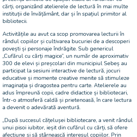
cărți, organizând atelierele de lectură în mai multe
instituții de învățământ, dar și în spațiul primitor al
bibliotecii.
Activitățile au avut ca scop promovarea lecturii în
rândul copiilor și cultivarea bucuriei de a descoperi
povești și personaje îndrăgite. Sub genericul
„Cufărul cu cărți magice”, un număr de aproximativ
300 de elevi și preșcolari din municipiul Sebeș au
participat la sesiuni interactive de lectură, jocuri
educative și momente creative menite să stimuleze
imaginația și dragostea pentru carte. Atelierele au
adus împreună copii, cadre didactice și bibliotecari,
într-o atmosferă caldă și prietenoasă, în care lectura
a devenit o adevărată aventură.
„După succesul cățelușei bibliotecare, a venit rândul
unui pisoi iubitor, ieșit din cufărul cu cărți, să ofere
afecțiune și să stârnească interesul copiilor. Prin