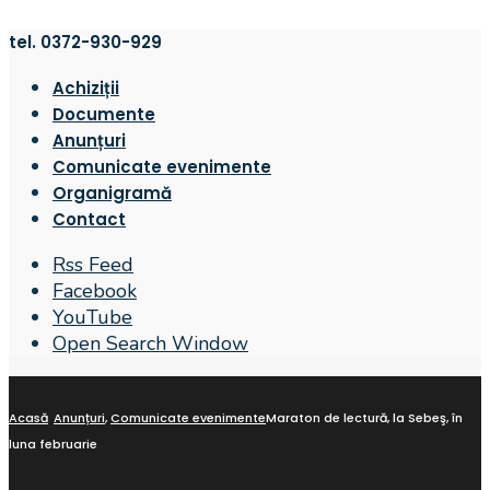
tel. 0372-930-929
Achiziții
Documente
Anunțuri
Comunicate evenimente
Organigramă
Contact
Rss Feed
Facebook
YouTube
Open Search Window
Acasă
Anunțuri
,
Comunicate evenimente
Maraton de lectură, la Sebeş, în
luna februarie