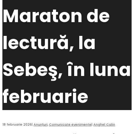
Maraton de
lectură, la
Sebeş, în luna
februarie
18 februarie 2026
|
Anunțuri
,
Comunicate evenimente
|
Anghel Calin