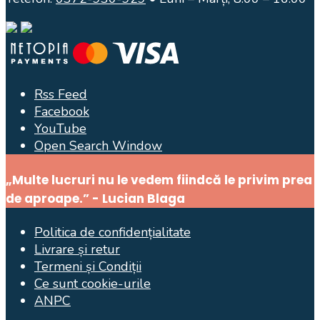
Rss Feed
Facebook
YouTube
Open Search Window
„Multe lucruri nu le vedem fiindcă le privim prea
de aproape.” - Lucian Blaga
Politica de confidențialitate
Livrare și retur
Termeni și Condiții
Ce sunt cookie-urile
ANPC