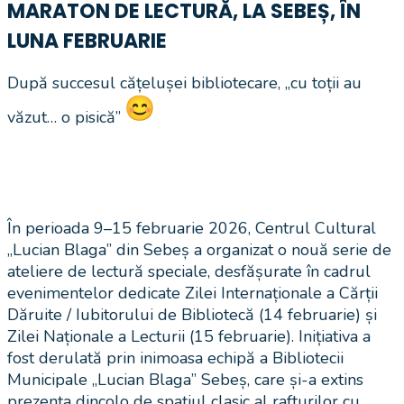
MARATON DE LECTURĂ, LA SEBEȘ, ÎN
LUNA FEBRUARIE
După succesul cățelușei bibliotecare, „cu toții au
văzut… o pisică”
În perioada 9–15 februarie 2026, Centrul Cultural
„Lucian Blaga” din Sebeș a organizat o nouă serie de
ateliere de lectură speciale, desfășurate în cadrul
evenimentelor dedicate Zilei Internaționale a Cărții
Dăruite / Iubitorului de Bibliotecă (14 februarie) și
Zilei Naționale a Lecturii (15 februarie). Inițiativa a
fost derulată prin inimoasa echipă a Bibliotecii
Municipale „Lucian Blaga” Sebeș, care și-a extins
prezența dincolo de spațiul clasic al rafturilor cu