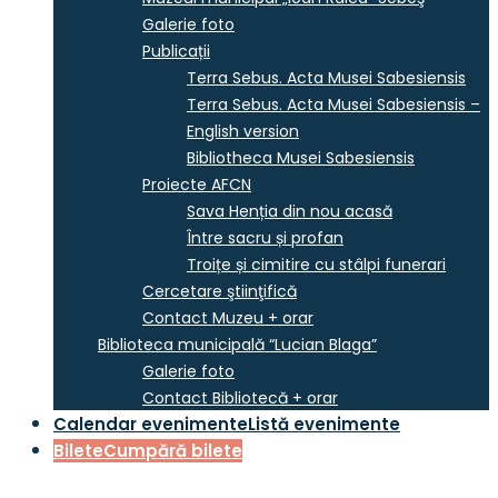
Galerie foto
Publicații
Terra Sebus. Acta Musei Sabesiensis
Terra Sebus. Acta Musei Sabesiensis –
English version
Bibliotheca Musei Sabesiensis
Proiecte AFCN
Sava Henția din nou acasă
Între sacru și profan
Troițe și cimitire cu stâlpi funerari
Cercetare ştiinţifică
Contact Muzeu + orar
Biblioteca municipală “Lucian Blaga”
Galerie foto
Contact Bibliotecă + orar
Calendar evenimente
Listă evenimente
Bilete
Cumpără bilete