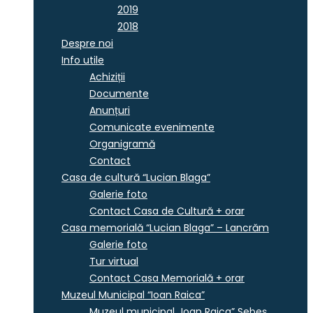
2019
2018
Despre noi
Info utile
Achiziții
Documente
Anunțuri
Comunicate evenimente
Organigramă
Contact
Casa de cultură “Lucian Blaga”
Galerie foto
Contact Casa de Cultură + orar
Casa memorială “Lucian Blaga” – Lancrăm
Galerie foto
Tur virtual
Contact Casa Memorială + orar
Muzeul Municipal “Ioan Raica”
Muzeul municipal „Ioan Raica” Sebeş