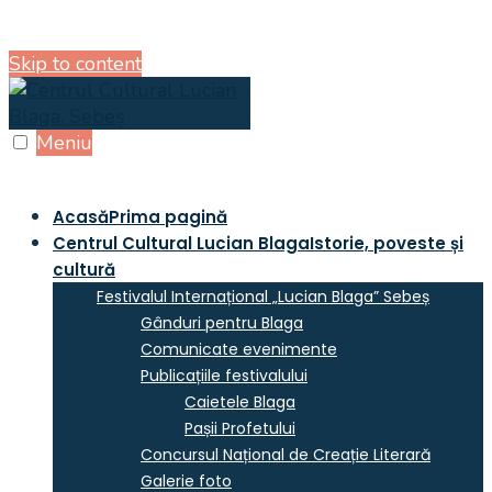
Skip to content
Meniu
Acasă
Prima pagină
Centrul Cultural Lucian Blaga
Istorie, poveste și
cultură
Festivalul Internațional „Lucian Blaga” Sebeș
Gânduri pentru Blaga
Comunicate evenimente
Publicațiile festivalului
Caietele Blaga
Pașii Profetului
Concursul Național de Creație Literară
Galerie foto