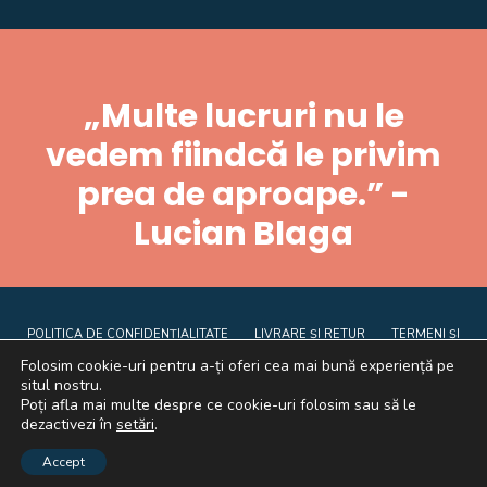
„Multe lucruri nu le
vedem fiindcă le privim
prea de aproape.” -
Lucian Blaga
POLITICA DE CONFIDENȚIALITATE
LIVRARE ȘI RETUR
TERMENI ȘI
CONDIȚII
CE SUNT COOKIE-URILE
ANPC
Folosim cookie-uri pentru a-ți oferi cea mai bună experiență pe
situl nostru.
Poți afla mai multe despre ce cookie-uri folosim sau să le
dezactivezi în
setări
.
Accept