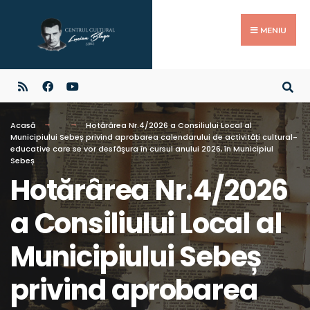
MENIU
Acasă
Hotărârea Nr.4/2026 a Consiliului Local al
Municipiului Sebeș privind aprobarea calendarului de activități cultural-
educative care se vor desfăşura în cursul anului 2026, în Municipiul
Sebeș
Hotărârea Nr.4/2026
a Consiliului Local al
Municipiului Sebeș
privind aprobarea