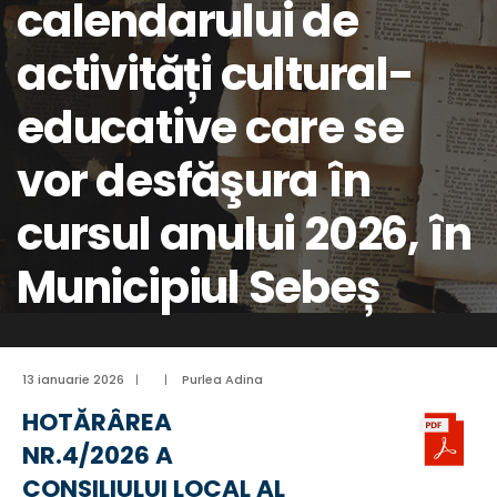
calendarului de
activități cultural-
educative care se
vor desfăşura în
cursul anului 2026, în
Municipiul Sebeș
13 ianuarie 2026
|
|
Purlea Adina
HOTĂRÂREA
NR.4/2026 A
CONSILIULUI LOCAL AL