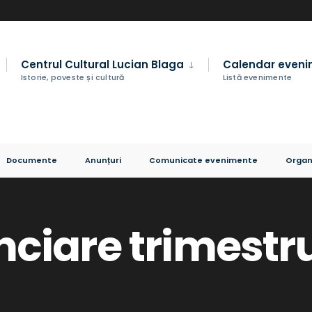
Centrul Cultural Lucian Blaga
Calendar even
Istorie, poveste și cultură
Listă evenimente
Documente
Anunțuri
Comunicate evenimente
Organ
anciare trimestru