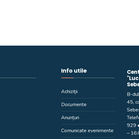
Info utile
Cent
"Luc
Seb
Achiziții
B-dul
45, c
Documente
Sebeș
Anunțuri
Telef
929
•
Comunicate evenimente
– 16