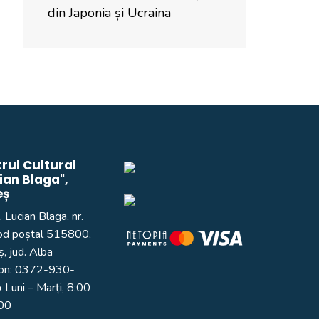
din Japonia și Ucraina
rul Cultural
ian Blaga",
eș
. Lucian Blaga, nr.
od poștal 515800,
, jud. Alba
on:
0372-930-
 Luni – Marți, 8:00
:00