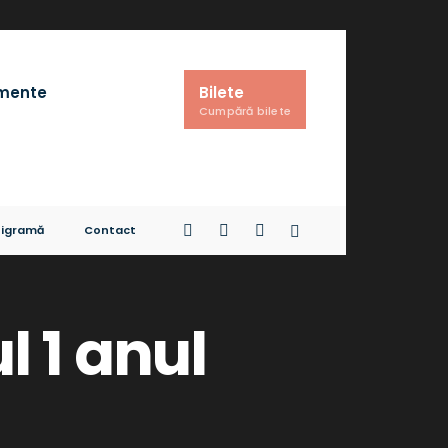
imente
Bilete
Cumpără bilete
igramă
Contact
l 1 anul