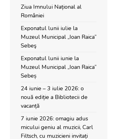
Ziua Imnului Național al
României
Exponatul lunii iulie la
Muzeul Municipal „Ioan Raica”
Sebeş
Exponatul lunii iunie la
Muzeul Municipal „Ioan Raica”
Sebeș
24 iunie – 3 iulie 2026: o
nouă ediție a Bibliotecii de
vacanță
7 iunie 2026: omagiu adus
micului geniu al muzicii, Carl
Filtsch, cu muzicieni invitați