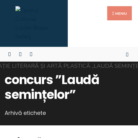
MENIU
concurs ”Laudă
semințelor”
Arhivă etichete