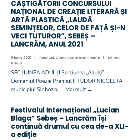
CÂȘTIGĂTORII CONCURSULUI
NAȚIONAL DE CREAȚIE LITERARĂ ȘI
ARTĂ PLASTICĂ „LAUDĂ
SEMINȚELOR, CELOR DE FAȚĂ ȘI-N
VECI TUTUROR”, SEBEȘ –
LANCRĂM, ANUL 2021
6 iunie 2021
|
Anunțuri
,
Comunicate evenimente
|
Mitrea
Nadia
SECȚIUNEA ADULȚI Secțiunea „Adulți”,
Domeniul Poezie Premiul I: TUDOR NICOLETA,
municipiul Slobozia,
...
Mai mult
→
Festivalul Internațional „Lucian
Blaga” Sebeș – Lancrăm își
continuă drumul cu cea de-a XLI-
a ediție