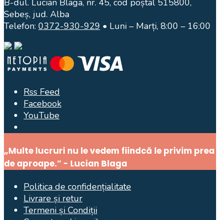
B-dul. Lucian Blaga, nr. 45, cod poștal 515800,
Sebeș, jud. Alba
Telefon:
0372-930-929
• Luni – Marți, 8:00 – 16:00
Rss Feed
Facebook
YouTube
Open
Search
„Multe lucruri nu le vedem fiindcă le privim prea
Window
de aproape.” - Lucian Blaga
Politica de confidențialitate
Livrare și retur
Termeni și Condiții