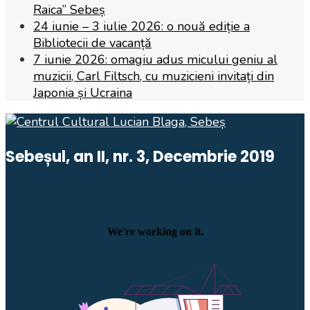
Raica” Sebeș
Proiectul
24 iunie – 3 iulie 2026: o nouă ediție a
cultural
Bibliotecii de vacanță
„LA
7 iunie 2026: omagiu adus micului geniu al
MUZEU
muzicii, Carl Filtsch, cu muzicieni invitați din
ȘI
Japonia și Ucraina
LA
ȘCOALĂ.
CURSURI
ALTERNATIVE
Sebeșul, an II, nr. 3, Decembrie 2019
DE
ISTORIE
NATURALĂ”
s-
a
realizat
cu
succes.