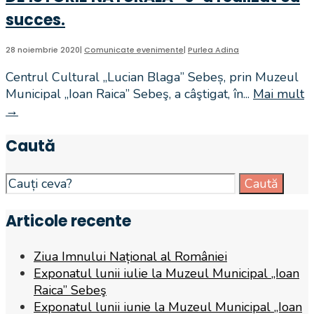
succes.
28 noiembrie 2020
|
Comunicate evenimente
|
Purlea Adina
Centrul Cultural „Lucian Blaga” Sebeș, prin Muzeul
Municipal „Ioan Raica” Sebeş, a câştigat, în
...
Mai mult
→
MUZEUL
DIN
Caută
SEBEȘ
ARE
UNA
Search
Caută
DIN
for:
CELE
Articole recente
MAI
FRUMOASE
Ziua Imnului Național al României
SECȚII
Exponatul lunii iulie la Muzeul Municipal „Ioan
DE
Raica” Sebeş
ȘTIINȚELE
Exponatul lunii iunie la Muzeul Municipal „Ioan
NATURII.