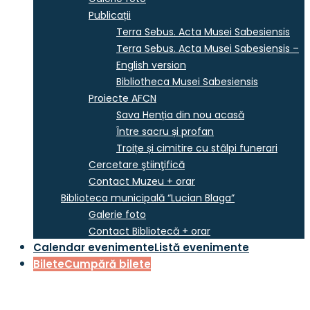
Publicații
Terra Sebus. Acta Musei Sabesiensis
Terra Sebus. Acta Musei Sabesiensis –
English version
Bibliotheca Musei Sabesiensis
Proiecte AFCN
Sava Henția din nou acasă
Între sacru și profan
Troițe și cimitire cu stâlpi funerari
Cercetare ştiinţifică
Contact Muzeu + orar
Biblioteca municipală “Lucian Blaga”
Galerie foto
Contact Bibliotecă + orar
Calendar evenimente
Listă evenimente
Bilete
Cumpără bilete