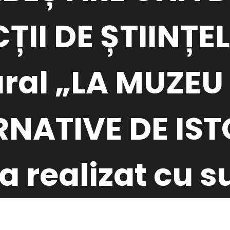
II DE ȘTIINȚEL
ural „LA MUZEU
NATIVE DE IST
 realizat cu s