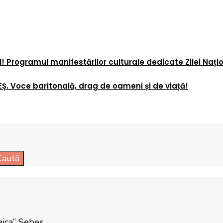
 Programul manifestărilor culturale dedicate Zilei Nați
EȘ. Voce baritonală, drag de oameni și de viață!
Caută
aica” Sebeş