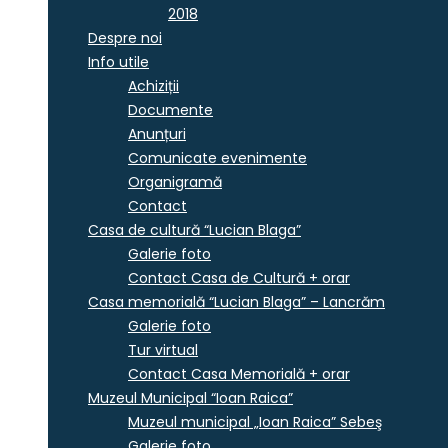
2018
Despre noi
Info utile
Achiziții
Documente
Anunțuri
Comunicate evenimente
Organigramă
Contact
Casa de cultură “Lucian Blaga”
Galerie foto
Contact Casa de Cultură + orar
Casa memorială “Lucian Blaga” – Lancrăm
Galerie foto
Tur virtual
Contact Casa Memorială + orar
Muzeul Municipal “Ioan Raica”
Muzeul municipal „Ioan Raica” Sebeş
Galerie foto