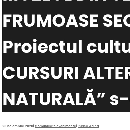
FRUMOASE SECȚ
Proiectul cult
CURSURI ALTER
NATURALĂ” s-a
28 noiembrie 2020
|
Comunicate evenimente
|
Purlea Adina