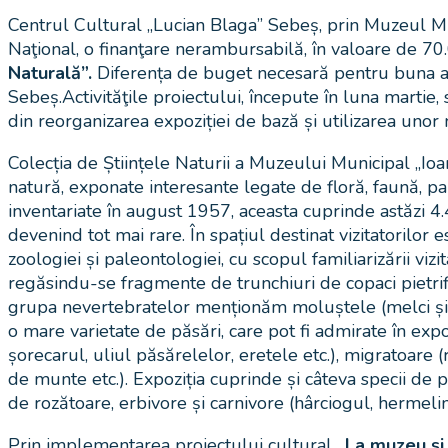
Centrul Cultural „Lucian Blaga” Sebeș, prin Muzeul Mun
Naţional, o finanţare nerambursabilă, în valoare de 7
Naturală”.
Diferența de buget necesară pentru buna ame
Sebeș.Activităţile proiectului, începute în luna martie,
din reorganizarea expoziției de bază și utilizarea unor
Colecția de Științele Naturii a Muzeului Municipal „Ioa
natură, exponate interesante legate de floră, faună, pa
inventariate în august 1957, aceasta cuprinde astăzi 4.4
devenind tot mai rare. În spațiul destinat vizitatorilo
zoologiei și paleontologiei, cu scopul familiarizării viz
regăsindu-se fragmente de trunchiuri de copaci pietrif
grupa nevertebratelor menționăm moluștele (melci și sco
o mare varietate de păsări, care pot fi admirate în expoz
șorecarul, uliul păsărelelor, eretele etc.), migratoare
de munte etc.). Expoziția cuprinde și câteva specii de pă
de rozătoare, erbivore și carnivore (hârciogul, hermelina,
Prin implementarea proiectului cultural
„La muzeu și 