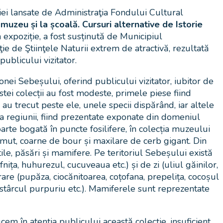
iei lansate de Administraţia Fondului Cultural
 muzeu și la școală. Cursuri alternative de Istorie
xpoziție, a fost susținută de Municipiul
ie de Ştiinţele Naturii extrem de atractivă, rezultată
ublicului vizitator.
nei Sebeșului, oferind publicului vizitator, iubitor de
tei colecții au fost modeste, primele piese fiind
au trecut peste ele, unele specii dispărând, iar altele
na regiunii, fiind prezentate exponate din domeniul
oarte bogată în puncte fosilifere, în colecția muzeului
mut, coarne de bour și maxilare de cerb gigant. Din
ile, păsări și mamifere. Pe teritoriul Sebeșului există
nița, huhurezul, cucuveaua etc.) și de zi (uliul găinilor,
are (pupăza, ciocănitoarea, coțofana, prepelița, cocoșul
a, stârcul purpuriu etc.). Mamiferele sunt reprezentate
em în atenția publicului această colecție, insuficient