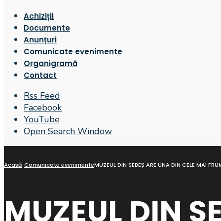
Achiziții
Documente
Anunțuri
Comunicate evenimente
Organigramă
Contact
Rss Feed
Facebook
YouTube
Open Search Window
Acasă
Comunicate evenimente
MUZEUL DIN SEBEȘ ARE UNA DIN CELE MAI FRUMO
MUZEUL DIN SE