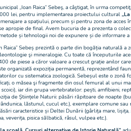
icipal „Ioan Raica” Sebeş, a câştigat, în urma competiţ
0.000 lei, pentru implementarea proiectului cultural
„La
najare a spațiului, precum și pentru zona de acces în e
 se apropie de final. Avem bucuria de a prezenta o colecţ
 metode și tehnologii noi de expunere și de informare a p
n Raica” Sebeș prezintă o parte din bogăția naturală a zo
leontologie şi mineralogie. Cu toate că începuturile aces
00 de piese a căror valoare a crescut grație anilor care 
r este organizată expoziția permanentă, reprezentând fau
itatorilor cu sistematica zoologică. Sebeșul este o zonă f
icați, o măsea şi fragmente din osul femural al unui ma
ici), iar din grupa vertebratelor: pești, amfibieni, rept
iția de Științele Naturii: păsări răpitoare de noapte (buf
 (rândunica, lăstunul, cucul etc.), exemplare comune sau r
sări caracteristice și Deltei Dunării (gârlița mare, lișiț
 veverița, pisica sălbatică, râsul, vulpea etc.).
la școală. Cursuri alternative de Istorie Naturală”
aduc