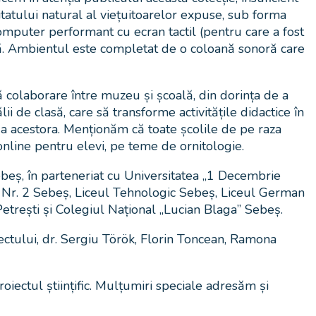
itatului natural al viețuitoarelor expuse, sub forma
puter performant cu ecran tactil (pentru care a fost
uală. Ambientul este completat de o coloană sonoră care
ă colaborare între muzeu și școală, din dorința de a
lii de clasă, care să transforme activitățile didactice în
 a acestora. Menționăm că toate școlile de pe raza
nline pentru elevi, pe teme de ornitologie.
beș, în parteneriat cu Universitatea „1 Decembrie
ă Nr. 2 Sebeș, Liceul Tehnologic Sebeș, Liceul German
trești și Colegiul Național „Lucian Blaga” Sebeș.
ectului, dr. Sergiu Török, Florin Toncean, Ramona
oiectul științific. Mulțumiri speciale adresăm și