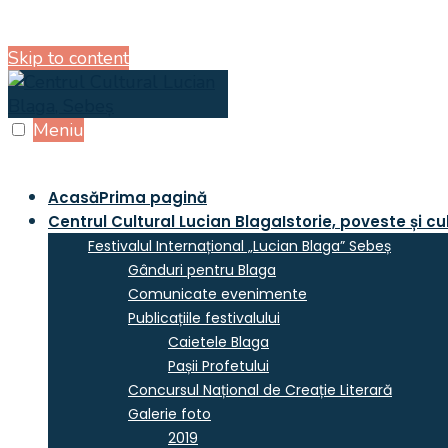
Skip to content
Meniu
Acasă
Prima pagină
Centrul Cultural Lucian Blaga
Istorie, poveste și cu
Festivalul Internațional „Lucian Blaga” Sebeș
Gânduri pentru Blaga
Comunicate evenimente
Publicațiile festivalului
Caietele Blaga
Pașii Profetului
Concursul Național de Creație Literară
Galerie foto
2019