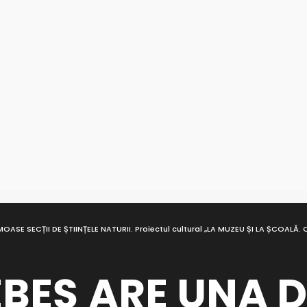
ASE SECȚII DE ȘTIINȚELE NATURII. Proiectul cultural „LA MUZEU ȘI LA ȘCOALĂ.
BEȘ ARE UNA D