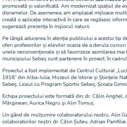
promovată și valorificată. Am modernizat spațiul de exp
dioramelor. De asemenea, am amplasat mijloace multime
creată o aplicație interactivă în care se regăsesc info
sugerează prezența în mijlocul naturii.
Pe lângă aducerea în atenția publicului a acestui tip d
oferi profesorilor și elevilor ocazia de a derula cursuri 
unele neconvenționale și să favorizeze asimilarea mai f
municipiului Sebeș sunt partenere în proiect, în cadru
Proiectul a fost implementat de Centrul Cultural „Luc
1918” din Alba-Iulia, Muzeul de Istorie și Științele 
Sebeș, Liceul cu Program Sportiv Sebeș, Școala Gimnaz
Echipa proiectului este formată din: dr. Călin Anghel,
Mărginean, Aurica Negru şi Alin Tomuș.
Un gând de mulțumire colaboratorului nostru, Alin Gavril
colaboratorilor noștri: dr. Călin Șuteu, Adrian Pamfili