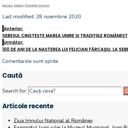
Muzeu
Sebeș
Științele Naturii
Last modified: 28 noiembrie 2020
Anterior:
SEBEȘUL CINSTEȘTE MAREA UNIRE ȘI TRADIȚIILE ROMÂNEȘTI!
Următor:
100 DE ANI DE LA NAȘTEREA LUI FELICIAN FĂRCAŞIU, LA SEB
Comentariile sunt oprite.
Caută
Search for:
Articole recente
Ziua Imnului Național al României
Exponatul lunii iulie la Muzeul Municipal „Ioan R