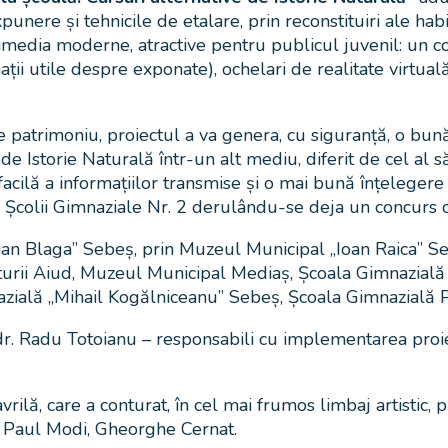
unere și tehnicile de etalare, prin reconstituiri ale hab
dia moderne, atractive pentru publicul juvenil: un com
rmații utile despre exponate), ochelari de realitate virt
e patrimoniu, proiectul a va genera, cu siguranță, o bun
de Istorie Naturală într-un alt mediu, diferit de cel al să
acilă a informațiilor transmise și o mai bună înțelegere
l Școlii Gimnaziale Nr. 2 derulându-se deja un concurs o
ian Blaga” Sebeș, prin Muzeul Municipal „Ioan Raica” Se
Naturii Aiud, Muzeul Municipal Mediaș, Școala Gimnazial
ială „Mihail Kogălniceanu” Sebeș, Școala Gimnazială Pe
 dr. Radu Totoianu – responsabili cu implementarea proi
ă, care a conturat, în cel mai frumos limbaj artistic, pr
e, Paul Modi, Gheorghe Cernat.