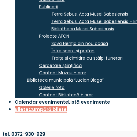
Publicații
Terra Sebus. Acta Musei Sabesiensis
Terra Sebus. Acta Musei Sabesiensis – En
Bibliotheca Musei Sabesiensis
Proiecte AFCN
Sava Henția din nou acasă
Între sacru și profan
Troițe și cimitire cu stâlpi funerari
Cercetare ştiinţifică
Contact Muzeu + orar
Biblioteca municipală “Lucian Blaga”
Galerie foto
Contact Bibliotecă + orar
Calendar evenimente
Listă evenimente
Bilete
Cumpără bilete
tel. 0372-930-929