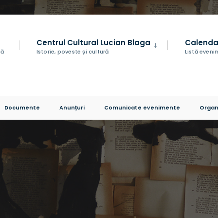
Centrul Cultural Lucian Blaga
Calenda
nă
Istorie, poveste și cultură
Listă even
Documente
Anunțuri
Comunicate evenimente
Organ