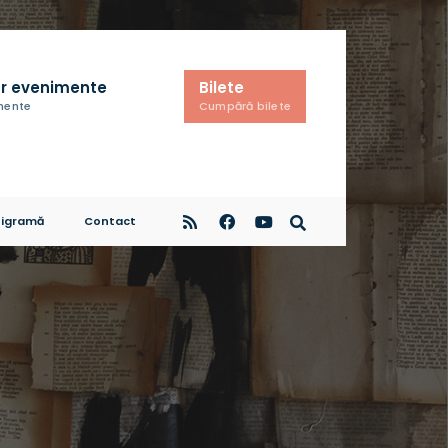
r evenimente
Bilete
imente
Cumpără bilete
igramă
Contact