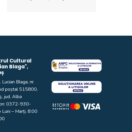
rul Cultural
ian Blaga",
eș
. Lucian Blaga, nr.
od poștal 515800,
, jud. Alba
on:
0372-930-
 Luni – Marți, 8:00
:00