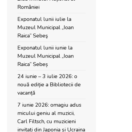
României
Exponatul lunii iulie la
Muzeul Municipal „Ioan
Raica” Sebeş
Exponatul lunii iunie la
Muzeul Municipal „Ioan
Raica” Sebeș
24 iunie – 3 iulie 2026: o
nouă ediție a Bibliotecii de
vacanță
7 iunie 2026: omagiu adus
micului geniu al muzicii,
Carl Filtsch, cu muzicieni
invitați din Japonia și Ucraina