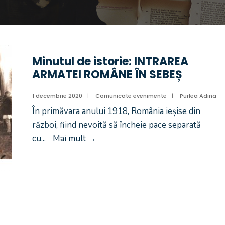
Minutul de istorie: INTRAREA
ARMATEI ROMÂNE ÎN SEBEȘ
1 decembrie 2020
|
Comunicate evenimente
|
Purlea Adina
În primăvara anului 1918, România ieșise din
război, fiind nevoită să încheie pace separată
cu
...
Mai mult
→