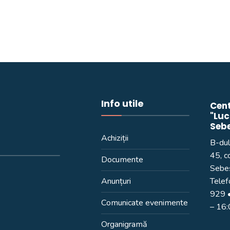
Info utile
Cent
"Luc
Seb
Achiziții
B-dul
45, c
Documente
Sebeș
Anunțuri
Telef
929
•
Comunicate evenimente
– 16
Organigramă