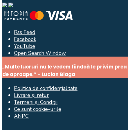
Rss Feed
Facebook
YouTube
Open Search Window
„Multe lucruri nu le vedem fiindcă le privim prea
de aproape.” - Lucian Blaga
Politica de confidențialitate
Livrare și retur
Termeni și Condiții
Ce sunt cookie-urile
ANPC