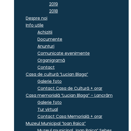
2019
2018
Despre noi
Info utile
Achiziții
Documente
Anunțuri
Comunicate evenimente
Organigramă
Contact
Casa de cultură “Lucian Blaga”
Galerie foto
Contact Casa de Cultură + orar
Casa memorială “Lucian Blaga” – Lancrăm
Galerie foto
Tur virtual
Contact Casa Memorială + orar
Muzeul Municipal “Ioan Raica”
Muzeul municipal „Ioan Raica” Sebeş