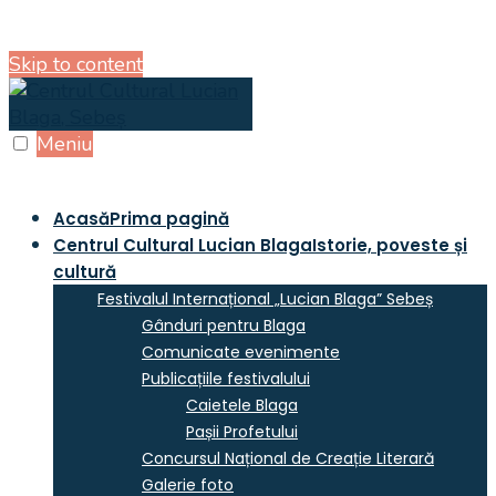
Skip to content
Meniu
Acasă
Prima pagină
Centrul Cultural Lucian Blaga
Istorie, poveste și
cultură
Festivalul Internațional „Lucian Blaga” Sebeș
Gânduri pentru Blaga
Comunicate evenimente
Publicațiile festivalului
Caietele Blaga
Pașii Profetului
Concursul Național de Creație Literară
Galerie foto