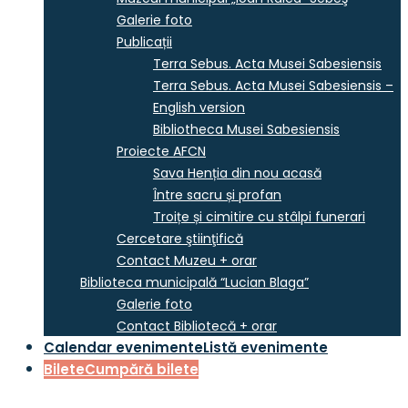
Galerie foto
Publicații
Terra Sebus. Acta Musei Sabesiensis
Terra Sebus. Acta Musei Sabesiensis –
English version
Bibliotheca Musei Sabesiensis
Proiecte AFCN
Sava Henția din nou acasă
Între sacru și profan
Troițe și cimitire cu stâlpi funerari
Cercetare ştiinţifică
Contact Muzeu + orar
Biblioteca municipală “Lucian Blaga”
Galerie foto
Contact Bibliotecă + orar
Calendar evenimente
Listă evenimente
Bilete
Cumpără bilete