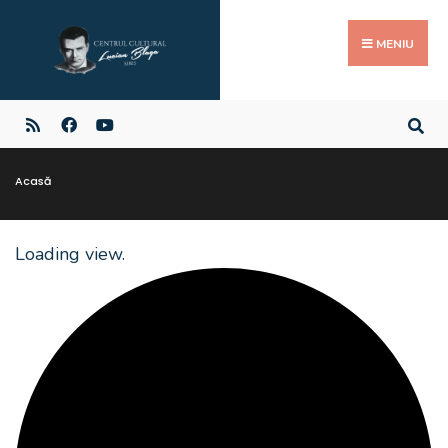
MENIU
Acasă
Loading view.