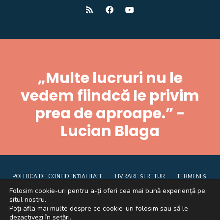
„Multe lucruri nu le
vedem fiindcă le privim
prea de aproape.” -
Lucian Blaga
POLITICA DE CONFIDENȚIALITATE
LIVRARE ȘI RETUR
TERMENI ȘI
CONDIȚII
CE SUNT COOKIE-URILE
ANPC
Folosim cookie-uri pentru a-ți oferi cea mai bună experiență pe
situl nostru.
Poți afla mai multe despre ce cookie-uri folosim sau să le
dezactivezi în
setări
.