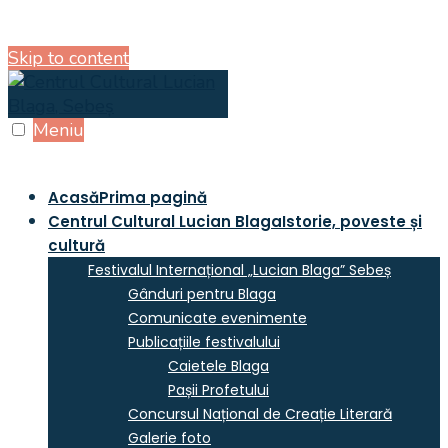
Skip to content
Meniu
Acasă
Prima pagină
Centrul Cultural Lucian Blaga
Istorie, poveste și
cultură
Festivalul Internațional „Lucian Blaga” Sebeș
Gânduri pentru Blaga
Comunicate evenimente
Publicațiile festivalului
Caietele Blaga
Pașii Profetului
Concursul Național de Creație Literară
Galerie foto