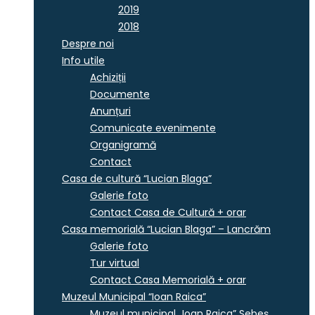
2019
2018
Despre noi
Info utile
Achiziții
Documente
Anunțuri
Comunicate evenimente
Organigramă
Contact
Casa de cultură “Lucian Blaga”
Galerie foto
Contact Casa de Cultură + orar
Casa memorială “Lucian Blaga” – Lancrăm
Galerie foto
Tur virtual
Contact Casa Memorială + orar
Muzeul Municipal “Ioan Raica”
Muzeul municipal „Ioan Raica” Sebeş