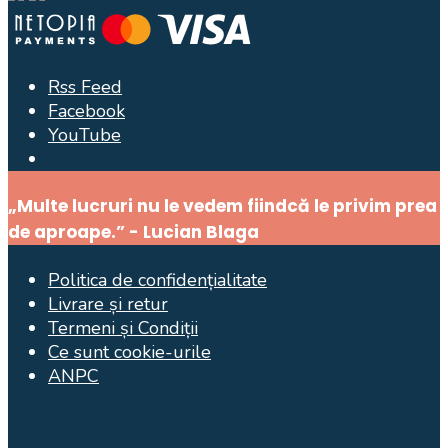
Rss Feed
Facebook
YouTube
Open
Search
„Multe lucruri nu le vedem fiindcă le privim prea
Window
de aproape.” - Lucian Blaga
Politica de confidențialitate
Livrare și retur
Termeni și Condiții
Ce sunt cookie-urile
ANPC