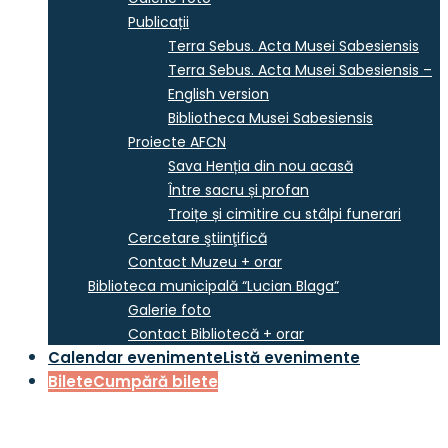
Publicații
Terra Sebus. Acta Musei Sabesiensis
Terra Sebus. Acta Musei Sabesiensis –
English version
Bibliotheca Musei Sabesiensis
Proiecte AFCN
Sava Henția din nou acasă
Între sacru și profan
Troițe și cimitire cu stâlpi funerari
Cercetare ştiinţifică
Contact Muzeu + orar
Biblioteca municipală “Lucian Blaga”
Galerie foto
Contact Bibliotecă + orar
Calendar evenimente
Listă evenimente
Bilete
Cumpără bilete