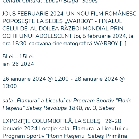
Centrul Cultural „Lucian Blaga” Sebeș
JOI, 8 FEBRUARIE 2024, UN NOU FILM ROMÂNESC
POPOSEȘTE LA SEBEȘ: „WARBOY” - FINALUL
CELUI DE-AL DOILEA RĂZBOI MONDIAL PRIN
OCHII UNUI ADOLESCENT Joi, 8 februarie 2024, la
ora 18:30, caravana cinematografică WARBOY […]
5Lei – 15Lei
ian.
26
2024
26 ianuarie 2024 @ 12:00
-
28 ianuarie 2024 @
13:00
sala „Flamura” a Liceului cu Program Sportiv “Florin
Fleșeriu” Sebeș
Revoluţia 1848, nr. 3, Sebeș
EXPOZIŢIE COLUMBOFILĂ, LA SEBEŞ 26-28
ianuarie 2024 Locaţie: sala „Flamura” a Liceului cu
Program Sportiv “Florin Fleșeriu” Sebeș Primăria