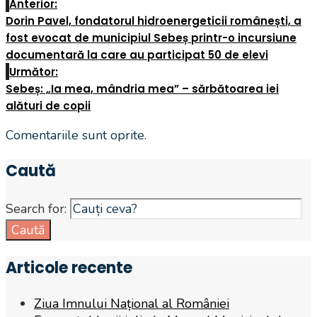
Anterior:
Dorin Pavel, fondatorul hidroenergeticii românești, a
fost evocat de municipiul Sebeș printr-o incursiune
documentară la care au participat 50 de elevi
Următor:
Sebeș: „Ia mea, mândria mea” – sărbătoarea iei
alături de copii
Comentariile sunt oprite.
Caută
Search for:
Caută
Articole recente
Ziua Imnului Național al României