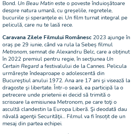
Bond.
Un Beau Matin
este o poveste înduioșătoare
despre natura umană, cu greșelile, regretele,
bucuriile și speranțele ei. Un film turnat integral pe
peliculă, care nu te lasă rece.
Caravana Zilele Filmului Românesc
2023 ajunge în
oraș pe 29 iunie, când va rula la Sebeș filmul
Metronom
, semnat de Alexandru Belc, care a obținut
în 2022 premiul pentru regie, în secțiunea
Un
Certain Regard
a festivalului de la Cannes. Pelicula
urmărește îndeaproape o adolescentă din
Bucureştiul anului 1972. Ana are 17 ani şi visează la
dragoste şi libertate. Într-o seară, ea participă la o
petrecere unde prietenii ei decid să trimită o
scrisoare la emisiunea Metronom, pe care toţi o
ascultă clandestin la Europa Liberă. Şi deodată dau
năvală agenţii Securităţii… Filmul va fi însoțit de un
mesaj din partea echipei.