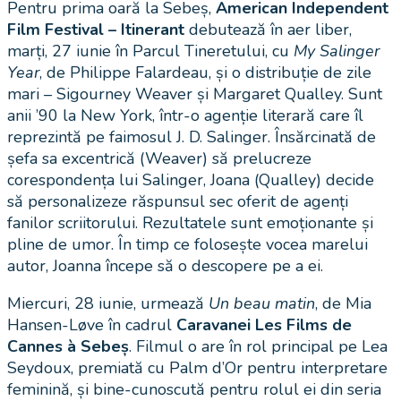
Pentru prima oară la Sebeș,
American Independent
Film Festival – Itinerant
debutează în aer liber,
marți, 27 iunie în Parcul Tineretului, cu
My Salinger
Year
, de Philippe Falardeau, și o distribuție de zile
mari – Sigourney Weaver și Margaret Qualley. Sunt
anii ’90 la New York, într-o agenție literară care îl
reprezintă pe faimosul J. D. Salinger. Însărcinată de
șefa sa excentrică (Weaver) să prelucreze
corespondența lui Salinger, Joana (Qualley) decide
să personalizeze răspunsul sec oferit de agenți
fanilor scriitorului. Rezultatele sunt emoționante și
pline de umor. În timp ce folosește vocea marelui
autor, Joanna începe să o descopere pe a ei.
Miercuri, 28 iunie, urmează
Un beau matin
, de Mia
Hansen-Løve în cadrul
Caravanei Les Films de
Cannes à Sebeș
. Filmul o are în rol principal pe Lea
Seydoux, premiată cu Palm d’Or pentru interpretare
feminină, și bine-cunoscută pentru rolul ei din seria