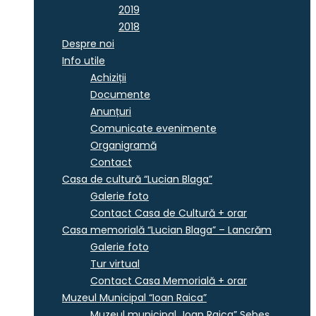
2019
2018
Despre noi
Info utile
Achiziții
Documente
Anunțuri
Comunicate evenimente
Organigramă
Contact
Casa de cultură “Lucian Blaga”
Galerie foto
Contact Casa de Cultură + orar
Casa memorială “Lucian Blaga” – Lancrăm
Galerie foto
Tur virtual
Contact Casa Memorială + orar
Muzeul Municipal “Ioan Raica”
Muzeul municipal „Ioan Raica” Sebeş