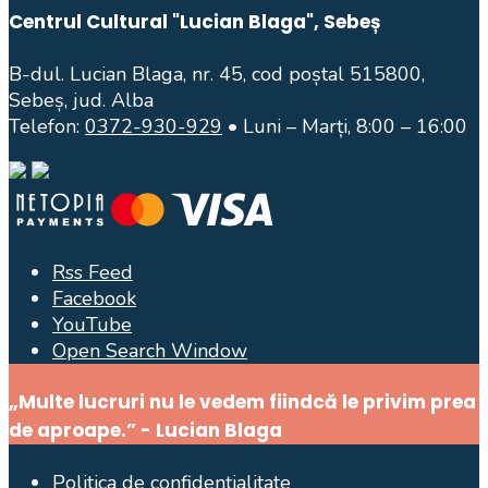
Centrul Cultural "Lucian Blaga", Sebeș
B-dul. Lucian Blaga, nr. 45, cod poștal 515800,
Sebeș, jud. Alba
Telefon:
0372-930-929
• Luni – Marți, 8:00 – 16:00
Rss Feed
Facebook
YouTube
Open Search Window
„Multe lucruri nu le vedem fiindcă le privim prea
de aproape.” - Lucian Blaga
Politica de confidențialitate