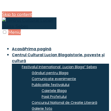
Skip to content
Meniu
Acasă
Prima pagină
Centrul Cultural Lucian Blaga
Istorie, poveste și
cultură
Festivalul Internațional „Lucian Blaga” Sebeș
Gânduri pentru Blaga
Comunicate evenimente
Publicațiile festivalului
Caietele Blaga
Pașii Profetului
Concursul Național de Creație Literară
Galerie foto