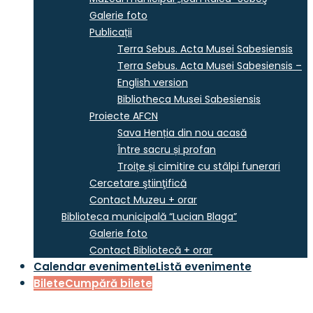
Galerie foto
Publicații
Terra Sebus. Acta Musei Sabesiensis
Terra Sebus. Acta Musei Sabesiensis –
English version
Bibliotheca Musei Sabesiensis
Proiecte AFCN
Sava Henția din nou acasă
Între sacru și profan
Troițe și cimitire cu stâlpi funerari
Cercetare ştiinţifică
Contact Muzeu + orar
Biblioteca municipală “Lucian Blaga”
Galerie foto
Contact Bibliotecă + orar
Calendar evenimente
Listă evenimente
Bilete
Cumpără bilete