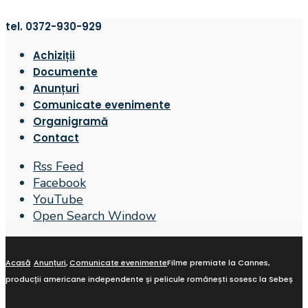
tel. 0372-930-929
Achiziții
Documente
Anunțuri
Comunicate evenimente
Organigramă
Contact
Rss Feed
Facebook
YouTube
Open Search Window
Acasă
Anunțuri
,
Comunicate evenimente
Filme premiate la Cannes,
producții americane independente și pelicule românești sosesc la Sebeș