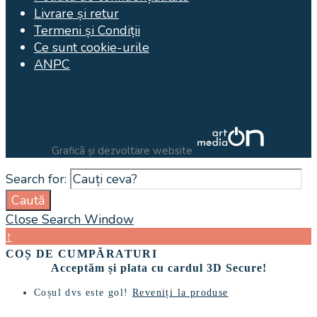
Livrare și retur
Termeni și Condiții
Ce sunt cookie-urile
ANPC
Graficã și dezvoltare website
Search for:
Caută
Close Search Window
↑
COȘ DE CUMPĂRATURI
Acceptăm și plata cu cardul 3D Secure!
Coșul dvs este gol!
Reveniți la produse