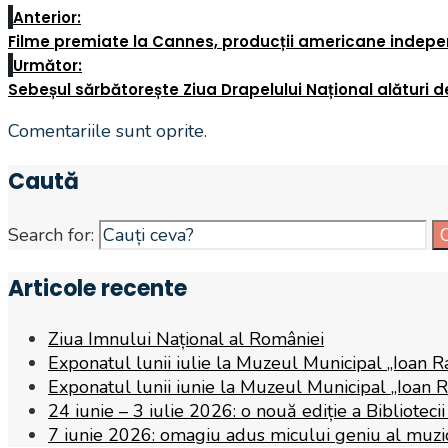
Anterior:
Filme premiate la Cannes, producții americane indepe
Următor:
Sebeșul sărbătorește Ziua Drapelului Național alături d
Comentariile sunt oprite.
Caută
Search for:
Articole recente
Ziua Imnului Național al României
Exponatul lunii iulie la Muzeul Municipal „Ioan R
Exponatul lunii iunie la Muzeul Municipal „Ioan 
24 iunie – 3 iulie 2026: o nouă ediție a Biblioteci
7 iunie 2026: omagiu adus micului geniu al muzicii,