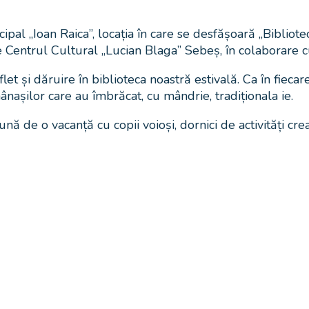
l „Ioan Raica”, locația în care se desfășoară „Biblioteca
e Centrul Cultural „Lucian Blaga” Sebeș, în colaborare c
let și dăruire în biblioteca noastră estivală. Ca în fiecare
așilor care au îmbrăcat, cu mândrie, tradiționala ie.
o vacanță cu copii voioși, dornici de activități creative