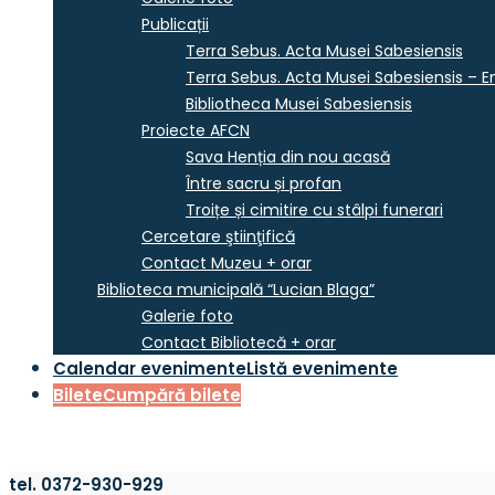
Publicații
Terra Sebus. Acta Musei Sabesiensis
Terra Sebus. Acta Musei Sabesiensis – En
Bibliotheca Musei Sabesiensis
Proiecte AFCN
Sava Henția din nou acasă
Între sacru și profan
Troițe și cimitire cu stâlpi funerari
Cercetare ştiinţifică
Contact Muzeu + orar
Biblioteca municipală “Lucian Blaga”
Galerie foto
Contact Bibliotecă + orar
Calendar evenimente
Listă evenimente
Bilete
Cumpără bilete
tel. 0372-930-929