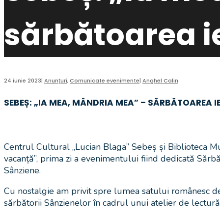
sărbătoarea ie
24 iunie 2023
|
Anunțuri
,
Comunicate evenimente
|
Anghel Calin
SEBEȘ: „IA MEA, MÂNDRIA MEA” – SĂRBĂTOAREA IEI
Centrul Cultural „Lucian Blaga” Sebeș și Biblioteca Muni
vacanță”, prima zi a evenimentului fiind dedicată Sărbăt
Sânziene.
Cu nostalgie am privit spre lumea satului românesc de a
sărbătorii Sânzienelor în cadrul unui atelier de lectur