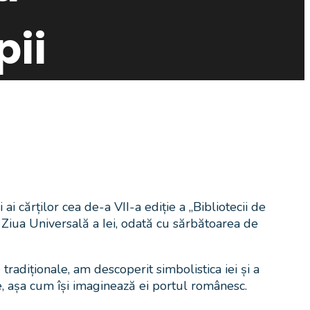
pii
i cărților cea de-a VII-a ediție a „Bibliotecii de
ă Ziua Universală a Iei, odată cu sărbătoarea de
radiționale, am descoperit simbolistica iei și a
e, așa cum își imaginează ei portul românesc.