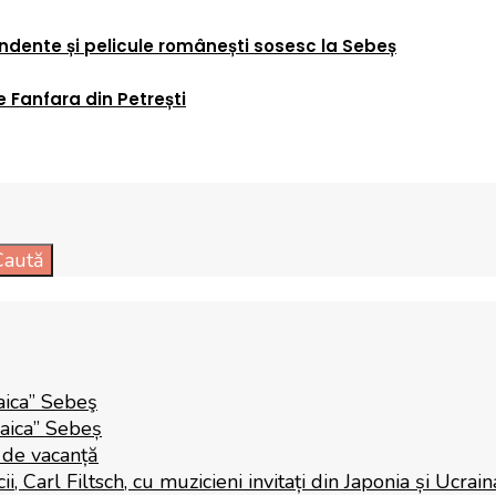
ndente și pelicule românești sosesc la Sebeș
e Fanfara din Petrești
Caută
aica” Sebeş
Raica” Sebeș
i de vacanță
 Carl Filtsch, cu muzicieni invitați din Japonia și Ucrain