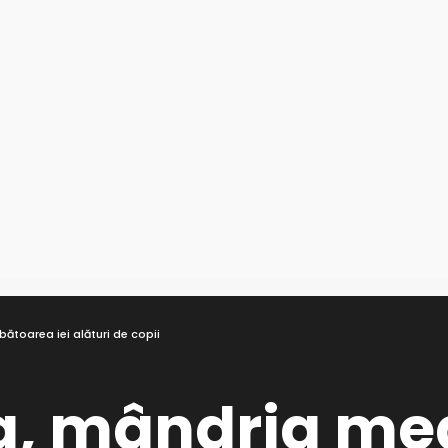
ătoarea iei alături de copii
a, mândria me