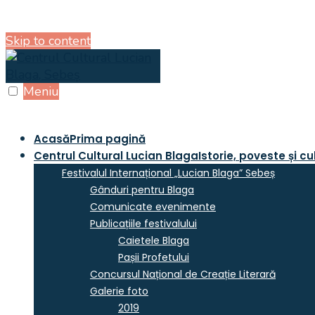
Skip to content
Meniu
Acasă
Prima pagină
Centrul Cultural Lucian Blaga
Istorie, poveste și cu
Festivalul Internațional „Lucian Blaga” Sebeș
Gânduri pentru Blaga
Comunicate evenimente
Publicațiile festivalului
Caietele Blaga
Pașii Profetului
Concursul Național de Creație Literară
Galerie foto
2019