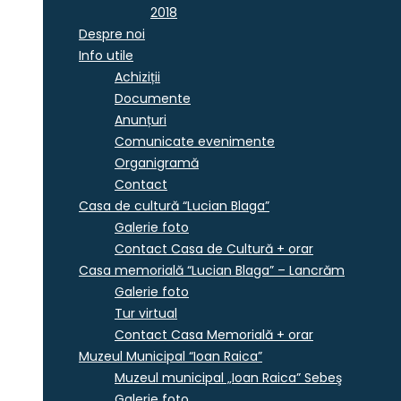
2018
Despre noi
Info utile
Achiziții
Documente
Anunțuri
Comunicate evenimente
Organigramă
Contact
Casa de cultură “Lucian Blaga”
Galerie foto
Contact Casa de Cultură + orar
Casa memorială “Lucian Blaga” – Lancrăm
Galerie foto
Tur virtual
Contact Casa Memorială + orar
Muzeul Municipal “Ioan Raica”
Muzeul municipal „Ioan Raica” Sebeş
Galerie foto