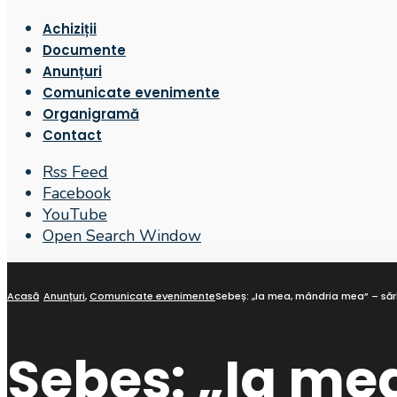
Achiziții
Documente
Anunțuri
Comunicate evenimente
Organigramă
Contact
Rss Feed
Facebook
YouTube
Open Search Window
Acasă
Anunțuri
,
Comunicate evenimente
Sebeș: „Ia mea, mândria mea” – sărb
Sebeș: „Ia me