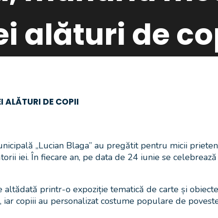
i alături de co
 ALĂTURI DE COPII
cipală „Lucian Blaga” au pregătit pentru micii prieteni a
orii iei. În fiecare an, pe data de 24 iunie se celebreaz
ltădată printr-o expoziție tematică de carte și obiecte t
ă, iar copiii au personalizat costume populare de povest