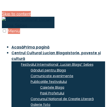
Skip to content
Meniu
Acasă
Prima pagină
Centrul Cultural Lucian Blaga
Istorie, poveste și
cultură
Festivalul Internațional „Lucian Blaga” Sebeș
Gânduri pentru Blaga
Comunicate evenimente
Publicațiile festivalului
Caietele Blaga
Pașii Profetului
Concursul Național de Creație Literară
Galerie foto