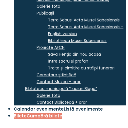
Galerie foto
Publicații
Terra Sebus. Acta Musei Sabesiensis
Terra Sebus. Acta Musei Sabesiensis –
English version
Bibliotheca Musei Sabesiensis
Proiecte AFCN
Sava Henția din nou acasă
Între sacru și profan
Troițe și cimitire cu stâlpi funerari
Cercetare ştiinţifică
Contact Muzeu + orar
Biblioteca municipală “Lucian Blaga”
Galerie foto
Contact Bibliotecă + orar
Calendar evenimente
Listă evenimente
Bilete
Cumpără bilete