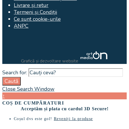
Livrare și retur
Termeni și Condiții
Ce sunt cookie-urile
ANPC
Graficã și dezvoltare website
Search for:
Caută
Close Search Window
↑
COȘ DE CUMPĂRATURI
Acceptăm și plata cu cardul 3D Secure!
Coșul dvs este gol!
Reveniți la produse