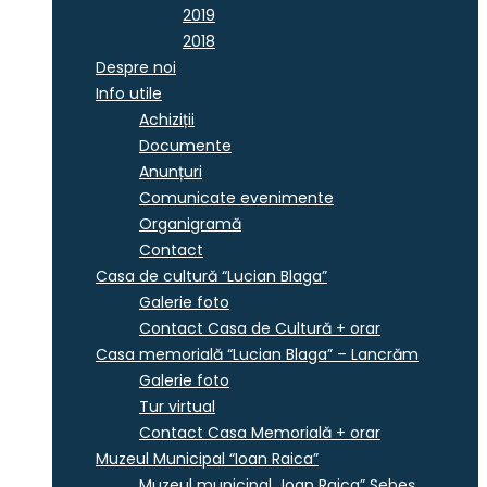
2019
2018
Despre noi
Info utile
Achiziții
Documente
Anunțuri
Comunicate evenimente
Organigramă
Contact
Casa de cultură “Lucian Blaga”
Galerie foto
Contact Casa de Cultură + orar
Casa memorială “Lucian Blaga” – Lancrăm
Galerie foto
Tur virtual
Contact Casa Memorială + orar
Muzeul Municipal “Ioan Raica”
Muzeul municipal „Ioan Raica” Sebeş