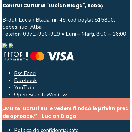
Centrul Cultural "Lucian Blaga", Sebeș
B-dul. Lucian Blaga, nr. 45, cod poștal 515800,
Sebeș, jud. Alba
Telefon:
0372-930-929
• Luni – Marți, 8:00 – 16:00
Rss Feed
Facebook
YouTube
Open Search Window
„Multe lucruri nu le vedem fiindcă le privim prea
de aproape.” - Lucian Blaga
Politica de confidențialitate