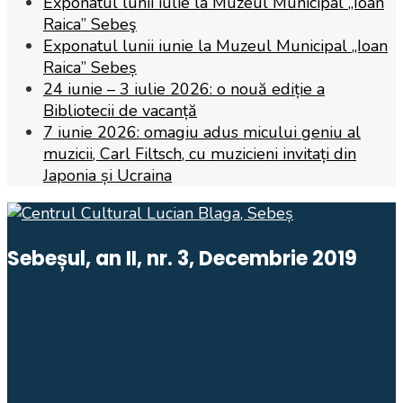
Exponatul lunii iulie la Muzeul Municipal „Ioan
Raica” Sebeş
Exponatul lunii iunie la Muzeul Municipal „Ioan
Raica” Sebeș
24 iunie – 3 iulie 2026: o nouă ediție a
Bibliotecii de vacanță
7 iunie 2026: omagiu adus micului geniu al
muzicii, Carl Filtsch, cu muzicieni invitați din
Japonia și Ucraina
Sebeșul, an II, nr. 3, Decembrie 2019