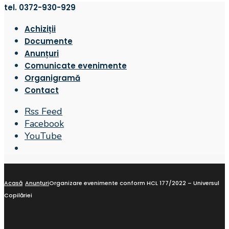
tel. 0372-930-929
Achiziții
Documente
Anunțuri
Comunicate evenimente
Organigramă
Contact
Rss Feed
Facebook
YouTube
Open
Search
Window
Acasă
Anunțuri
Organizare evenimente conform HCL 177/2022 – Universul
Copilăriei