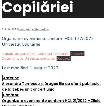
Copilăriei
21 iulie 2022
|
Anunțuri
|
Purlea Adina
Organizare evenimente conform HCL 177/2022 –
Universul Copilăriei
Invitație-de-participare-Universul-Copilariei
Descarcă
Documentatie-Universul-copilariei
Descarcă
Last modified: 1 august 2022
Anterior:
Alexandru Tomescu și Dragoș Ilie au oferit publicului
de la Sebeș un concert unic
Următor:
Organizare evenimente conform HCL 21/2022 – Zilele