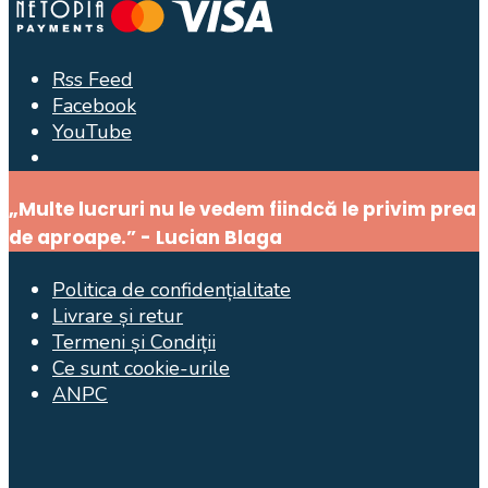
Rss Feed
Facebook
YouTube
Open
Search
Window
„Multe lucruri nu le vedem fiindcă le privim prea
de aproape.” - Lucian Blaga
Politica de confidențialitate
Livrare și retur
Termeni și Condiții
Ce sunt cookie-urile
ANPC