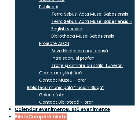
Publicații
Terra Sebus. Acta Musei Sabesiensis
Terra Sebus. Acta Musei Sabesiensis –
English version
Bibliotheca Musei Sabesiensis
Proiecte AFCN
Sava Henția din nou acasă
Între sacru și profan
Troițe și cimitire cu stâlpi funerari
Cercetare ştiinţifică
Contact Muzeu + orar
Biblioteca municipală “Lucian Blaga”
Galerie foto
Contact Bibliotecă + orar
Calendar evenimente
Listă evenimente
Bilete
Cumpără bilete