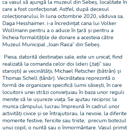
ca vasul să ajungă la muzeul din Sebeș, localitate în
care a fost confecționat. Astfel, după decesul
colecționarului, în luna octombrie 2020, văduva sa,
Daga Hesshaimer, i-a încredințat cana lui Volker
Wollmann pentru a o aduce în țară și pentru a
încheia formalitățile de donare a acesteia către
Muzeul Municipal „Ioan Raica” din Sebeș.
Piesa, datorită destinației sale, este un unicat, fiind
realizată la comanda celor doi lideri („tați” sau
staroști) ai vecinătății, Michael Retscher (bătrân) și
Thomas Schell (tânăr). Vecinătatea reprezintă o
formă de organizare specifică lumii săsești, în care
locuitorii unei străzi conviețuiau în baza unor reguli
menite să le ușureze viața. Se ajutau reciproc la
munca câmpului, lucrau împreună în cadrul unor
activități civice și se întrajutorau, la nevoie, la diferite
momente festive, fericite sau triste, precum botezul
unui copil, o nuntă sau o înmormântare. Vasul primit