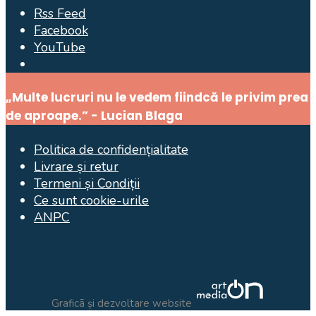
Rss Feed
Facebook
YouTube
Open
Search
„Multe lucruri nu le vedem fiindcă le privim prea
Window
de aproape.” - Lucian Blaga
Politica de confidențialitate
Livrare și retur
Termeni și Condiții
Ce sunt cookie-urile
ANPC
Graficã și dezvoltare website