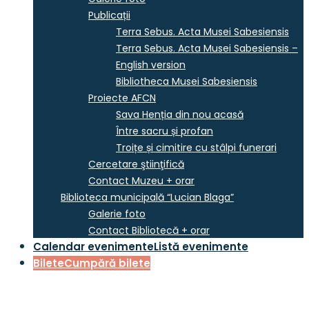
Publicații
Terra Sebus. Acta Musei Sabesiensis
Terra Sebus. Acta Musei Sabesiensis –
English version
Bibliotheca Musei Sabesiensis
Proiecte AFCN
Sava Henția din nou acasă
Între sacru și profan
Troițe și cimitire cu stâlpi funerari
Cercetare ştiinţifică
Contact Muzeu + orar
Biblioteca municipală “Lucian Blaga”
Galerie foto
Contact Bibliotecă + orar
Calendar evenimente
Listă evenimente
Bilete
Cumpără bilete