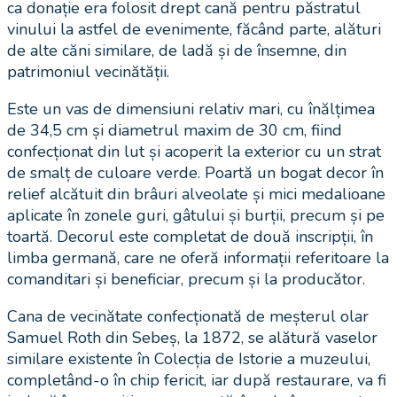
ca donație era folosit drept cană pentru păstratul
vinului la astfel de evenimente, făcând parte, alături
de alte căni similare, de ladă și de însemne, din
patrimoniul vecinătății.
Este un vas de dimensiuni relativ mari, cu înălțimea
de 34,5 cm și diametrul maxim de 30 cm, fiind
confecționat din lut și acoperit la exterior cu un strat
de smalț de culoare verde. Poartă un bogat decor în
relief alcătuit din brâuri alveolate și mici medalioane
aplicate în zonele guri, gâtului și burții, precum și pe
toartă. Decorul este completat de două inscripții, în
limba germană, care ne oferă informații referitoare la
comanditari și beneficiar, precum și la producător.
Cana de vecinătate confecționată de meșterul olar
Samuel Roth din Sebeș, la 1872, se alătură vaselor
similare existente în Colecția de Istorie a muzeului,
completând-o în chip fericit, iar după restaurare, va fi