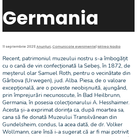
Germania
11 septembrie 2021
|
Anunțuri
,
Comunicate evenimente
|
Mitrea Nadia
Recent, patrimoniul muzeului nostru s-a îmbogățit
cu o cană de vin confecționată la Sebeș, în 1872, de
meșterul olar Samuel Roth, pentru o vecinătate din
Gârbova (Urwegen), jud. Alba. Piesa, de o valoare
excepțională, are o poveste neobișnuită, ajungând,
prin împrejurări necunoscute, în Bad Heilbrunn,
Germania, în posesia colecționarului A. Hesshaimer.
Acesta și-a exprimat dorința ca, după moartea sa,
cana să fie donată Muzeului Transilvănean din
Gundelsheim, condus, la acea dată, de dr. Volker
Wollmann, care însă i-a sugerat că ar fi mai potrivit