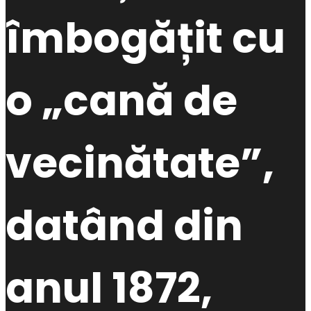
îmbogățit cu
o „cană de
vecinătate”,
datând din
anul 1872,