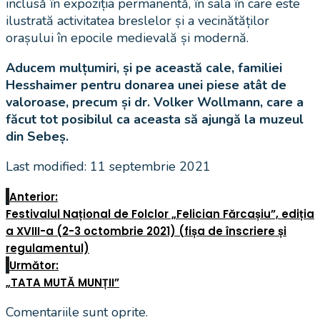
inclusă în expoziția permanentă, în sala în care este
ilustrată activitatea breslelor și a vecinătăților
orașului în epocile medievală și modernă.
Aducem mulțumiri, și pe această cale, familiei
Hesshaimer pentru donarea unei piese atât de
valoroase, precum și dr. Volker Wollmann, care a
făcut tot posibilul ca aceasta să ajungă la muzeul
din Sebeș.
Last modified: 11 septembrie 2021
Anterior:
Festivalul Național de Folclor „Felician Fărcașiu”, ediția
a XVIII-a (2-3 octombrie 2021) (fișa de înscriere și
regulamentul)
Următor:
„TATA MUTĂ MUNȚII”
Comentariile sunt oprite.