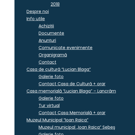
2018
Despre noi
Info utile
Achiziții
Documente
Anunțuri
Comunicate evenimente
Organigramă
Contact
Casa de cultură “Lucian Blaga”
Galerie foto
Contact Casa de Cultură + orar
Casa memorială “Lucian Blaga” – Lancrăm
Galerie foto
Tur virtual
Contact Casa Memorială + orar
Muzeul Municipal “Ioan Raica”
Muzeul municipal „Ioan Raica” Sebeş
Galerie foto