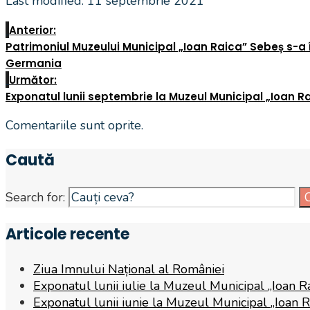
Last modified: 11 septembrie 2021
Anterior:
Patrimoniul Muzeului Municipal „Ioan Raica” Sebeș s-a 
Germania
Următor:
Exponatul lunii septembrie la Muzeul Municipal „Ioan Ra
Comentariile sunt oprite.
Caută
Search for:
Articole recente
Ziua Imnului Național al României
Exponatul lunii iulie la Muzeul Municipal „Ioan R
Exponatul lunii iunie la Muzeul Municipal „Ioan 