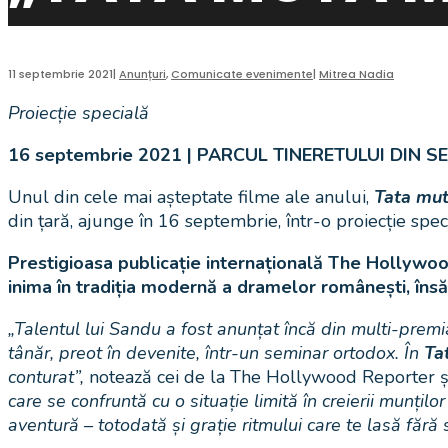
11 septembrie 2021
|
Anunțuri
,
Comunicate evenimente
|
Mitrea Nadia
Proiecție specială
16 septembrie 2021 | PARCUL TINERETULUI DIN SEB
Unul din cele mai așteptate filme ale anului,
Tata mut
din țară, ajunge în 16 septembrie, într-o proiecție speci
Prestigioasa publicație internațională The Hollywoo
inima în tradiția modernă a dramelor românești, însă 
„Talentul lui Sandu a fost anunțat încă din multi-prem
tânăr, preot în devenite, într-un seminar ortodox. În
Ta
conturat”,
notează cei de la The Hollywood Reporter ș
care se confruntă cu o situație limită în creierii munțil
aventură – totodată și grație ritmului care te lasă fără 