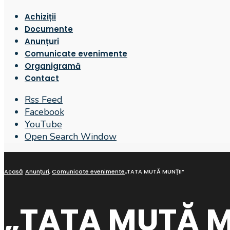
Achiziții
Documente
Anunțuri
Comunicate evenimente
Organigramă
Contact
Rss Feed
Facebook
YouTube
Open Search Window
Acasă
Anunțuri
,
Comunicate evenimente
„TATA MUTĂ MUNȚII”
„TATA MUTĂ M