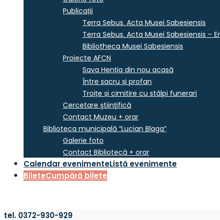
Publicații
Terra Sebus. Acta Musei Sabesiensis
Terra Sebus. Acta Musei Sabesiensis – En
Bibliotheca Musei Sabesiensis
Proiecte AFCN
Sava Henția din nou acasă
Între sacru și profan
Troițe și cimitire cu stâlpi funerari
Cercetare ştiinţifică
Contact Muzeu + orar
Biblioteca municipală “Lucian Blaga”
Galerie foto
Contact Bibliotecă + orar
Calendar evenimente
Listă evenimente
Bilete
Cumpără bilete
tel. 0372-930-929