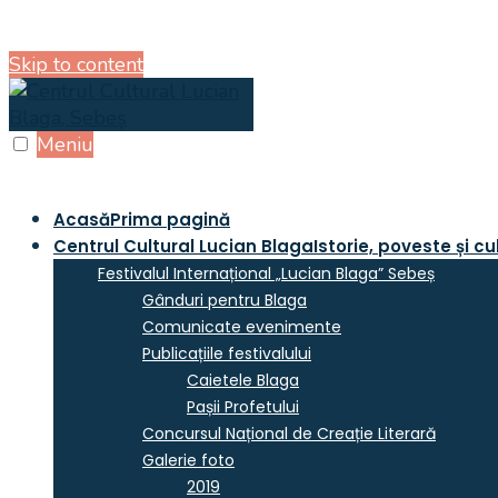
Skip to content
Meniu
Acasă
Prima pagină
Centrul Cultural Lucian Blaga
Istorie, poveste și cu
Festivalul Internațional „Lucian Blaga” Sebeș
Gânduri pentru Blaga
Comunicate evenimente
Publicațiile festivalului
Caietele Blaga
Pașii Profetului
Concursul Național de Creație Literară
Galerie foto
2019