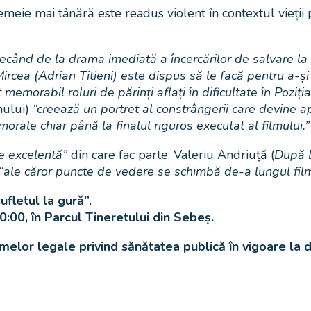
eie mai tânără este readus violent în contextul vieții p
ecând de la drama imediată a încercărilor de salvare la o
Mircea (Adrian Titieni) este dispus să le facă pentru a-și
memorabil roluri de părinți aflați în dificultate în Poziți
mului)
“creează un portret al constrângerii care devine 
orale chiar până la finalul riguros executat al filmului.”
ie excelentă”
din care fac parte: Valeriu Andriuță (
După 
“ale căror puncte de vedere se schimbă de-a lungul fil
fletul la gură”.
0:00, în Parcul Tineretului din Sebeș.
melor legale privind sănătatea publică în vigoare la 