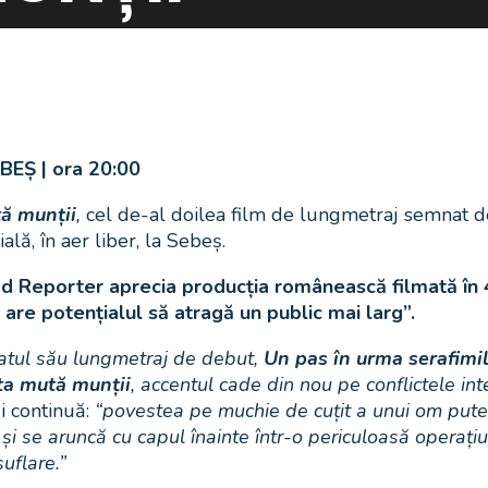
EȘ | ora 20:00
ă munții
,
cel de-al doilea film de lungmetraj semnat de
ală, în aer liber, la Sebeș.
d Reporter aprecia producția românească filmată în 4
are potențialul să atragă un public mai larg”.
iatul său lungmetraj de debut,
Un pas în urma serafimi
ta mută munții
, accentul cade din nou pe conflictele in
i continuă:
“povestea pe muchie de cuțit a unui om puter
or și se aruncă cu capul înainte într-o periculoasă operațiu
suflare.”