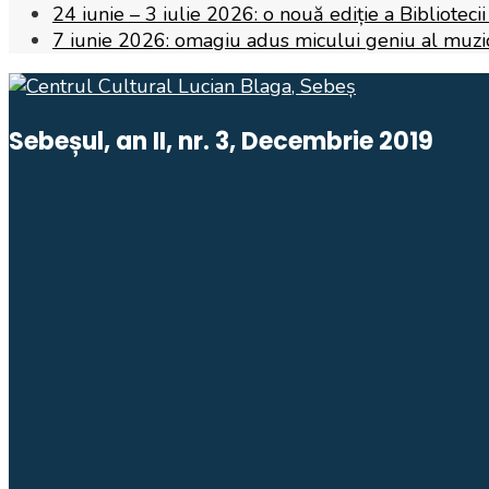
24 iunie – 3 iulie 2026: o nouă ediție a Biblioteci
7 iunie 2026: omagiu adus micului geniu al muzicii,
Sebeșul, an II, nr. 3, Decembrie 2019