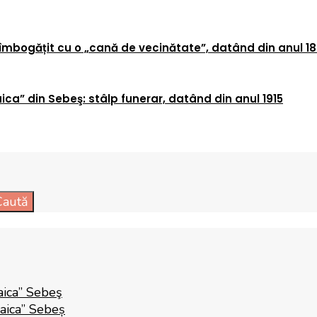
îmbogățit cu o „cană de vecinătate”, datând din anul 18
ica” din Sebeş: stâlp funerar, datând din anul 1915
Caută
aica” Sebeş
Raica” Sebeș