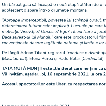
Un bărbat gata să înceapă o nouă etapă alături de o fem
adolescent dispare într-o drumeție montană.
“Aproape imperceptibil, povestea își schimbă cursul, tr
determinarea tuturor celor implicați. Lucrurile pe care 
motivații. Vinovăţie? Obsesie? Ego? Titieni (care a jucat 
Bacalaureat-ul lui Mungiu”
care este producătorul fil
convenționale despre legăturile paterne și limitele lor m
Pe lângă Adrian Titieni, regizorul
“conduce o distribuț
(
Bacalaureat
), Elena Purea și Radu Botar (
Cardinalul
),
TATA MUTĂ MUNȚII este „thrillerul care ne ține cu su
Vă invităm, așadar, joi, 16 septembrie 2021, la ora 2
Accesul spectatorilor este liber, cu respectarea nor