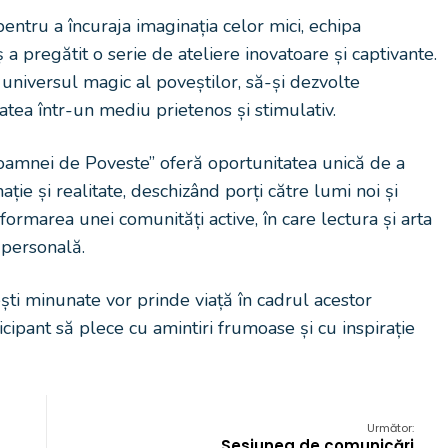
ntru a încuraja imaginația celor mici, echipa
a pregătit o serie de ateliere inovatoare și captivante.
 universul magic al poveștilor, să-și dezvolte
itatea într-un mediu prietenos și stimulativ.
oamnei de Poveste” oferă oportunitatea unică de a
inație și realitate, deschizând porți către lumi noi și
 formarea unei comunități active, în care lectura și arta
 personală.
i minunate vor prinde viață în cadrul acestor
icipant să plece cu amintiri frumoase și cu inspirație
Următor:
Sesiunea de comunicări