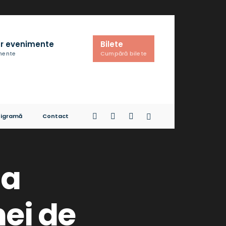
r evenimente
Bilete
imente
Cumpără bilete
igramă
Contact
la
nei de