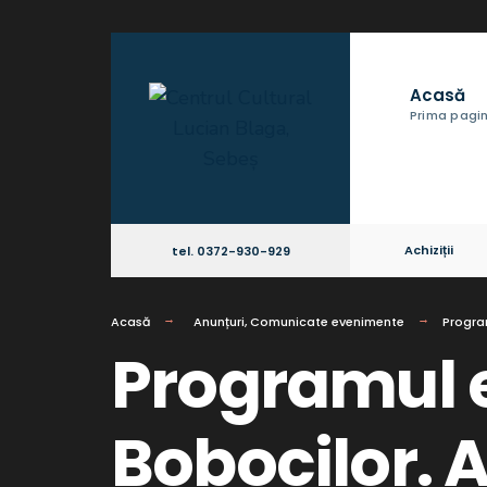
Acasă
Prima pagi
Achiziții
tel. 0372-930-929
Acasă
Anunțuri
,
Comunicate evenimente
Progra
Programul 
Bobocilor. 