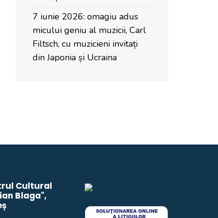
7 iunie 2026: omagiu adus
micului geniu al muzicii, Carl
Filtsch, cu muzicieni invitați
din Japonia și Ucraina
rul Cultural
ian Blaga",
eș