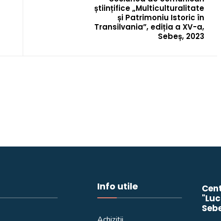
științifice „Multiculturalitate
și Patrimoniu Istoric în
Transilvania”, ediția a XV-a,
Sebeș, 2023
Info utile
Cent
"Luc
Seb
Achiziții