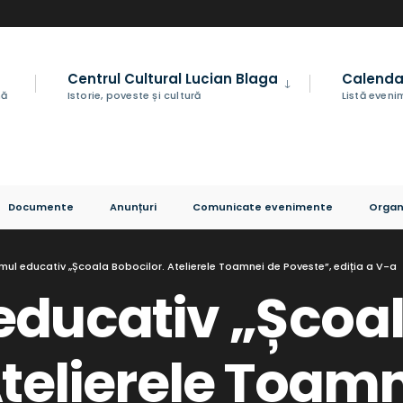
Centrul Cultural Lucian Blaga
Calenda
nă
Istorie, poveste și cultură
Listă even
Documente
Anunțuri
Comunicate evenimente
Organ
mul educativ „Școala Bobocilor. Atelierele Toamnei de Poveste”, ediția a V-a
educativ „Școa
Atelierele Toam