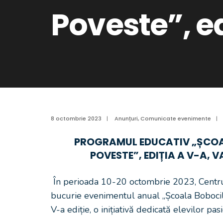
Poveste”, e
8 octombrie 2023
|
Anunțuri
,
Comunicate evenimente
|
PROGRAMUL EDUCATIV „ȘCOAL
POVESTE”, EDIȚIA A V-A, V
În perioada 10-20 octombrie 2023, Centru
bucurie evenimentul anual „Școala Bobocil
V-a ediție, o inițiativă dedicată elevilor pas