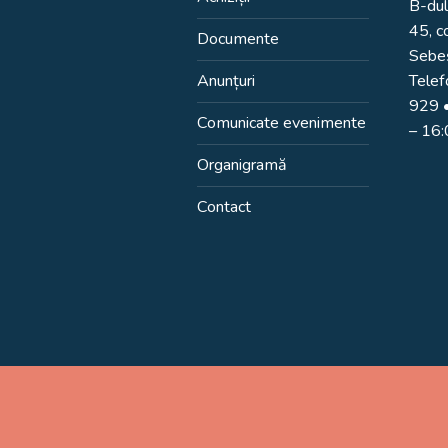
B-dul
45, c
Documente
Sebeș
Anunțuri
Telef
929
•
Comunicate evenimente
– 16
Organigramă
Contact