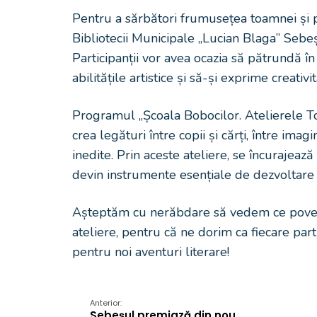
Pentru a sărbători frumusețea toamnei și pe
Bibliotecii Municipale „Lucian Blaga” Sebeș 
Participanții vor avea ocazia să pătrundă în
abilitățile artistice și să-și exprime creativ
Programul „Școala Bobocilor. Atelierele T
crea legături între copii și cărți, între imag
inedite. Prin aceste ateliere, se încurajează
devin instrumente esențiale de dezvoltare
Așteptăm cu nerăbdare să vedem ce poveșt
ateliere, pentru că ne dorim ca fiecare part
pentru noi aventuri literare!
Anterior:
Sebeșul premiază din nou