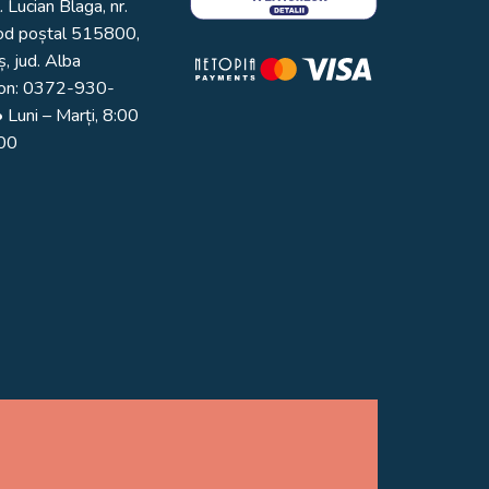
. Lucian Blaga, nr.
od poștal 515800,
, jud. Alba
on:
0372-930-
 Luni – Marți, 8:00
:00