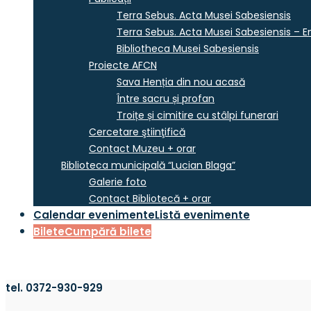
Terra Sebus. Acta Musei Sabesiensis
Terra Sebus. Acta Musei Sabesiensis – En
Bibliotheca Musei Sabesiensis
Proiecte AFCN
Sava Henția din nou acasă
Între sacru și profan
Troițe și cimitire cu stâlpi funerari
Cercetare ştiinţifică
Contact Muzeu + orar
Biblioteca municipală “Lucian Blaga”
Galerie foto
Contact Bibliotecă + orar
Calendar evenimente
Listă evenimente
Bilete
Cumpără bilete
tel. 0372-930-929