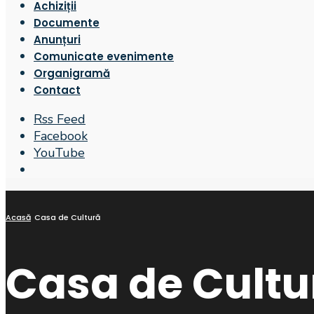
Achiziții
Documente
Anunțuri
Comunicate evenimente
Organigramă
Contact
Rss Feed
Facebook
YouTube
Open
Search
Window
Acasă
Casa de Cultură
Casa de Cultu