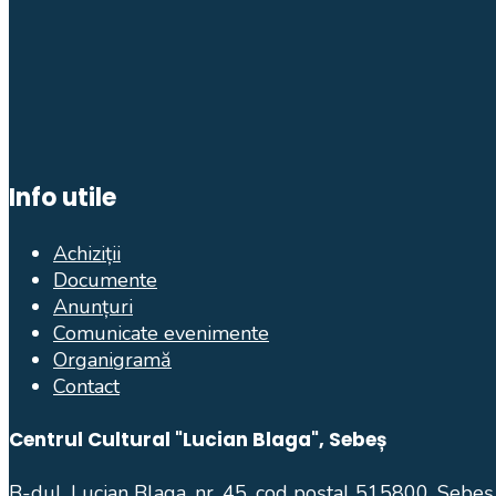
Info utile
Achiziții
Documente
Anunțuri
Comunicate evenimente
Organigramă
Contact
Centrul Cultural "Lucian Blaga", Sebeș
B-dul. Lucian Blaga, nr. 45, cod poștal 515800, Sebeș,