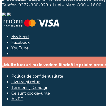
Telefon:
0372-930-929
• Luni – Marți, 8:00 – 16:00
Rss Feed
Facebook
YouTube
Open
Search
„Multe lucruri nu le vedem fiindcă le privim prea
Window
Politica de confidențialitate
Livrare și retur
Termeni și Condiții
Ce sunt cookie-urile
ANPC