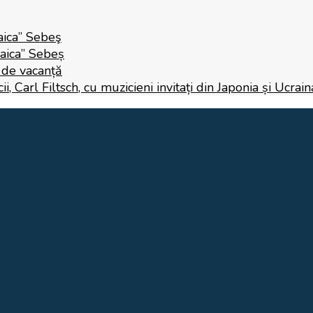
aica” Sebeş
Raica” Sebeș
i de vacanță
 Carl Filtsch, cu muzicieni invitați din Japonia și Ucrain