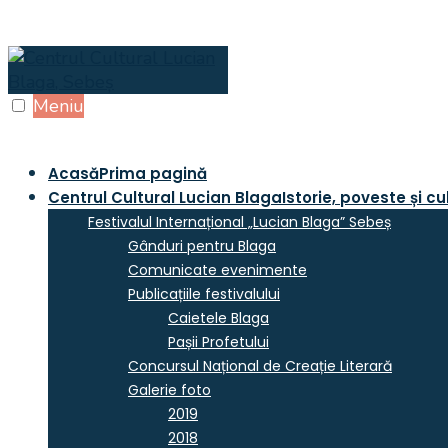
Skip
to
content
Meniu
Acasă
Prima pagină
Centrul Cultural Lucian Blaga
Istorie, poveste și cu
Festivalul Internațional „Lucian Blaga” Sebeș
Gânduri pentru Blaga
Comunicate evenimente
Publicațiile festivalului
Caietele Blaga
Pașii Profetului
Concursul Național de Creație Literară
Galerie foto
2019
2018