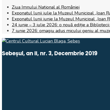
Ziua Imnului Național al României
Exponatul lunii iulie la Muzeul Municipal „Ioan R
Exponatul lunii iunie la Muzeul Municipal „Ioan 
24 iunie – 3 iulie 2026: o nouă ediție a Biblioteci
7 iunie 2026: omagiu adus micului geniu al muzicii,
Sebeșul, an II, nr. 3, Decembrie 2019