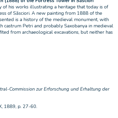
(1888) of the Fortress Tower in Săsciori
is works illustrating a heritage that today is of
ress of Săsciori. A new painting from 1888 of the
presented is a history of the medieval monument, with
 with castrum Petri and probably Saxobanya in medieval
ited from archaeological excavations, but neither has
ntral-Commission zur Erforschung und Erhaltung der
IX, 1889, p. 27-60.