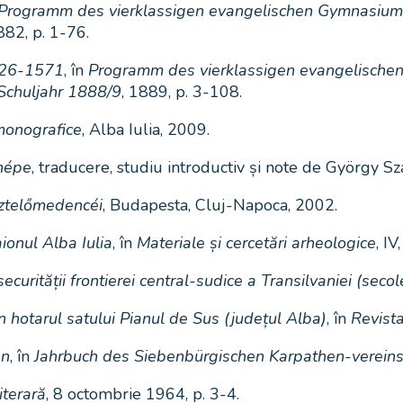
Programm des vierklassigen evangelischen Gymnasium
882, p. 1-76.
526-1571
, în
Programm des vierklassigen evangelische
Schuljahr 1888/9
, 1889, p. 3-108.
 monografice
, Alba Iulia, 2009.
 népe
, traducere, studiu introductiv și note de György Sz
sztelőmedencéi
, Budapesta, Cluj-Napoca, 2002.
ionul Alba Iulia
, în
Materiale și cercetări arheologice
, I
curității frontierei central-sudice a Transilvaniei (secol
în hotarul satului Pianul de Sus (județul Alba)
, în
Revista
en
, în
Jahrbuch des Siebenbürgischen Karpathen-verein
iterară
, 8 octombrie 1964, p. 3-4.