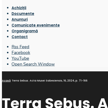
Achiziții
Documente
Anunțuri
Comunicate evenimente
Organigramă
Contact
Rss Feed
Facebook
YouTube
Open Search Window
Acasă
Terra Sebus. Acta Musei Sabesiensis, 16, 2024, p. 71-166
Terra Sebus. A