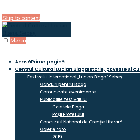
Skip to content
Meniu
Acasă
Prima pagină
Centrul Cultural Lucian Blaga
Istorie, poveste și cu
Festivalul Internațional „Lucian Blaga” Sebeș
Gânduri pentru Blaga
Comunicate evenimente
Publicațiile festivalului
Caietele Blaga
Pașii Profetului
Concursul Național de Creație Literară
Galerie foto
2019