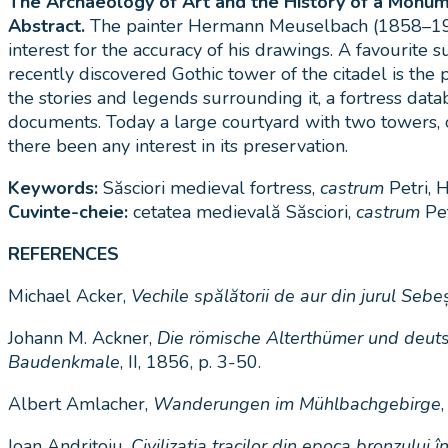
The Archaeology of Art and the History of a Monum
Abstract.
The painter Hermann Meuselbach (1858–1924) 
interest for the accuracy of his drawings. A favourite
recently discovered Gothic tower of the citadel is the 
the stories and legends surrounding it, a fortress data
documents. Today a large courtyard with two towers, on
there been any interest in its preservation.
Keywords:
Săsciori medieval fortress,
castrum
Petri,
Cuvinte-cheie:
cetatea medievală Săsciori,
castrum
Pe
REFERENCES
Michael Acker,
Vechile spălătorii de aur din jurul Sebe
Johann M. Ackner,
Die römische Alterthümer und deut
Baudenkmale
, II, 1856, p. 3-50.
Albert Amlacher,
Wanderungen im Mühlbachgebirge
,
Ioan Andrițoiu,
Civilizația tracilor din epoca bronzului 