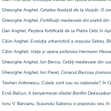
Gheorghe Anghel,
Cetatea feudală de la Vurpăr. O con
Gheorghe Anghel,
Fortificații medievale din piatră din
Dan Anghel,
Peștera fortificată de la Piatra Cetii
, în
Ap
Călin Anghel,
Evoluția urbanistică a orașului Sebeș
, B
Călin Anghel,
Viața și opera pictorului Hermann Meu
Gheorghe Anghel, Ion Berciu,
Cetăți medievale din sud
Gheorghe Anghel, Ion Pavel,
Conacul Barcsay (comuna S
Teohari Antonescu,
Culele sunt sau nu naționale?
, în
C
Ernő Ballun,
A kenyérmezei díadal Bonfini Dekasaiba
Ionu V. Barcianu,
Scaunulu Sabesiu si poporulu seu
, în