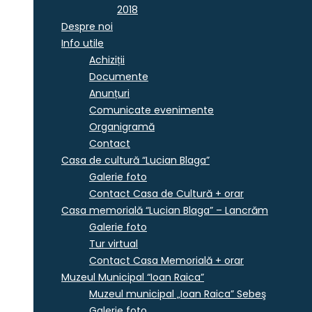
2018
Despre noi
Info utile
Achiziții
Documente
Anunțuri
Comunicate evenimente
Organigramă
Contact
Casa de cultură “Lucian Blaga”
Galerie foto
Contact Casa de Cultură + orar
Casa memorială “Lucian Blaga” – Lancrăm
Galerie foto
Tur virtual
Contact Casa Memorială + orar
Muzeul Municipal “Ioan Raica”
Muzeul municipal „Ioan Raica” Sebeş
Galerie foto