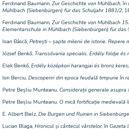
Ferdinand Baumann,
Zur Geschichte von Mühlbach
, în
Mühlbach (Siebenbürgen) für das Schuljahr 1881/2
, 1
Ferdinand Baumann,
Zur Geschichte von Mühlbach 1
Elementarschule in Mühlbach (Siebenbürgen) für das 
Ioan Bâscă,
Petrești – șapte milenii de istorie. Repere
József Benkő,
Transsilvania specialis. Erdély földje és
Elek Benkő,
Erdély középkori harangjai és bronz kere
Ion Berciu,
Descoperiri din epoca feudală timpurie în ra
Petre Beșliu Munteanu,
Considerații generale asupra se
Petre Beșliu Munteanu,
O mică fortificație medievală 
E. Albert Bielz,
Die Burgen und Ruinen in Siebenbürg
Lucian Blaga,
Hronicul și cântecul vârstelor
, în
Gazeta l