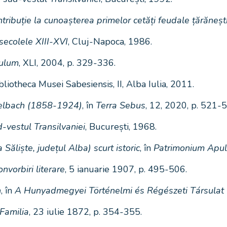
tribuție la cunoașterea primelor cetăți feudale țărănești
 secolele XIII-XVI
, Cluj-Napoca, 1986.
ulum
, XLI, 2004, p. 329-336.
ibliotheca Musei Sabesiensis, II, Alba Iulia, 2011.
selbach (1858-1924)
, în
Terra Sebus
, 12, 2020, p. 521-
-vestul Transilvaniei
, București, 1968.
ăliște, județul Alba) scurt istoric
, în
Patrimonium Apu
onvorbiri literare
, 5 ianuarie 1907, p. 495-506.
n
, în
A Hunyadmegyei Történelmi és Régészeti Társulat
Familia
, 23 iulie 1872, p. 354-355.