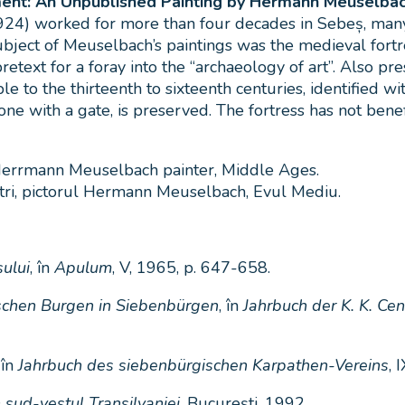
ent: An Unpublished Painting by Hermann Meuselbach 
worked for more than four decades in Sebeș, many of h
 subject of Meuselbach’s paintings was the medieval fort
pretext for a foray into the “archaeology of art”. Also 
ble to the thirteenth to sixteenth centuries, identified
e with a gate, is preserved. The fortress has not benef
 Herrmann Meuselbach painter, Middle Ages.
tri, pictorul Hermann Meuselbach, Evul Mediu.
șului
, în
Apulum
, V, 1965, p. 647-658.
schen Burgen in Siebenbürgen
, în
Jahrbuch der K. K. Ce
 în
Jahrbuch des siebenbürgischen Karpathen-Vereins
, 
în sud-vestul Transilvaniei
, București, 1992.