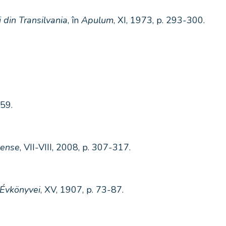
 din Transilvania
, în
Apulum
, XI, 1973, p. 293-300.
559.
lense
, VII-VIII, 2008, p. 307-317.
 Évkönyvei
, XV, 1907, p. 73-87.