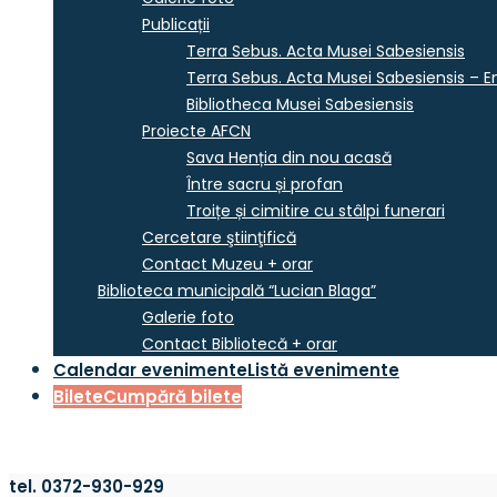
Publicații
Terra Sebus. Acta Musei Sabesiensis
Terra Sebus. Acta Musei Sabesiensis – En
Bibliotheca Musei Sabesiensis
Proiecte AFCN
Sava Henția din nou acasă
Între sacru și profan
Troițe și cimitire cu stâlpi funerari
Cercetare ştiinţifică
Contact Muzeu + orar
Biblioteca municipală “Lucian Blaga”
Galerie foto
Contact Bibliotecă + orar
Calendar evenimente
Listă evenimente
Bilete
Cumpără bilete
tel. 0372-930-929