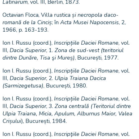
Latinarum
, vol. III, Berlin, 1873.
Octavian Floca, Villa rustica
și necropola daco-
romană de la Cinciș
; în
Acta Musei Napocensis
, 2,
1966, p. 163-193.
Ion I. Russu (coord.),
Inscripțiile Daciei Romane
, vol.
III,
Dacia Superior
, 1.
Zona de sud-vest (teritoriul
dintre Dunăre, Tisa şi Mureș)
, București, 1977.
Ion I. Russu (coord.),
Inscripțiile Daciei Romane
, vol.
III,
Dacia Superior
, 2.
Ulpia Traiana Dacica
(Sarmizegetusa)
, București, 1980.
Ion I. Russu (coord.),
Inscripțiile Daciei Romane
, vol.
III,
Dacia Superior
, 3.
Zona centrală (Teritoriul dintre
Ulpia Traiana, Micia, Apulum, Alburnus Maior, Valea
Crișului
), București, 1984.
Ion I. Russu (coord.),
Inscripţiile Daciei Romane
, vol.