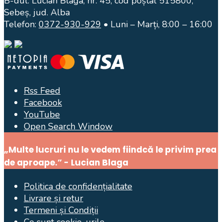
B-dul. Lucian Blaga, nr. 45, cod poștal 515800,
Sebeș, jud. Alba
Telefon:
0372-930-929
• Luni – Marți, 8:00 – 16:00
Rss Feed
Facebook
YouTube
Open Search Window
„Multe lucruri nu le vedem fiindcă le privim prea
de aproape.” - Lucian Blaga
Politica de confidențialitate
Livrare și retur
Termeni și Condiții
Ce sunt cookie-urile