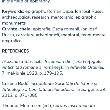
in the field of epigraphy.
Keywords:
epigraphy, Roman Dacia, Ion Iosif Russu,
archaeological research, mentorship, epigraphic
monuments.
Cuvinte-cheie:
epigrafie, Dacia romană, Ion Iosif
Russu, cercetare arheologică, mentorat, monumente
epigrafice.
REFERENCES
Alexandru Bărcăcilă,
Însemnări din Țara Hațegului.
Antichități romane și românești
, în
Arhivele Olteniei
,
7, mai-iunie 1923, p. 179-195.
Cristina Bodó,
Începuturile Societății de Istorie și
Arheologie a Comitatului Hunedoara
, în
Sargetia
, 39,
2012, p. 371-385.
Theodor Mommsen (ed.),
Corpus Inscriptionum