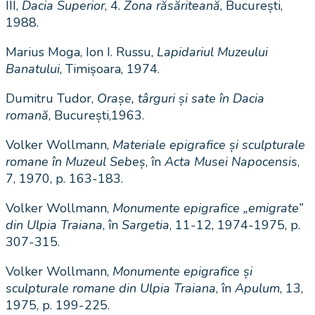
III,
Dacia Superior
, 4.
Zona răsăriteană
, București,
1988.
Marius Moga, Ion I. Russu,
Lapidariul Muzeului
Banatului
, Timișoara, 1974.
Dumitru Tudor,
Orașe, târguri și sate în Dacia
romană
, București,1963.
Volker Wollmann,
Materiale epigrafice și sculpturale
romane în Muzeul Sebeș
, în
Acta Musei Napocensis
,
7, 1970, p. 163-183.
Volker Wollmann,
Monumente epigrafice „emigrate”
din Ulpia Traiana
, în
Sargetia
, 11-12, 1974-1975, p.
307-315.
Volker Wollmann,
Monumente epigrafice și
sculpturale romane din Ulpia Traiana
, în
Apulum
, 13,
1975, p. 199-225.