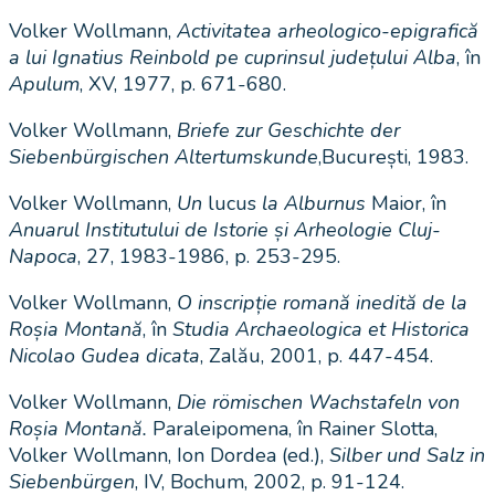
Volker Wollmann,
Activitatea arheologico-epigrafică
a lui Ignatius Reinbold pe cuprinsul județului Alba
, în
Apulum
, XV, 1977, p. 671-680.
Volker Wollmann,
Briefe zur Geschichte der
Siebenbürgischen Altertumskunde
,București, 1983.
Volker Wollmann,
Un
lucus
la Alburnus
Maior, în
Anuarul Institutului de Istorie și Arheologie Cluj-
Napoca
, 27, 1983-1986, p. 253-295.
Volker Wollmann,
O inscripție romană inedită de la
Roșia Montană
, în
Studia Archaeologica et Historica
Nicolao Gudea dicata
, Zalău, 2001, p. 447-454.
Volker Wollmann,
Die römischen Wachstafeln von
Roșia Montană.
Paraleipomena, în Rainer Slotta,
Volker Wollmann, Ion Dordea (ed.),
Silber und Salz in
Siebenbürgen
, IV, Bochum, 2002, p. 91-124.