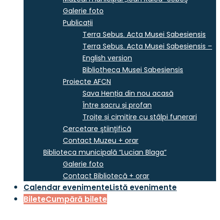
Galerie foto
Publicații
Terra Sebus. Acta Musei Sabesiensis
Terra Sebus. Acta Musei Sabesiensis –
English version
Bibliotheca Musei Sabesiensis
Proiecte AFCN
Sava Henția din nou acasă
Între sacru și profan
Troițe și cimitire cu stâlpi funerari
Cercetare ştiinţifică
Contact Muzeu + orar
Biblioteca municipală “Lucian Blaga”
Galerie foto
Contact Bibliotecă + orar
Calendar evenimente
Listă evenimente
Bilete
Cumpără bilete