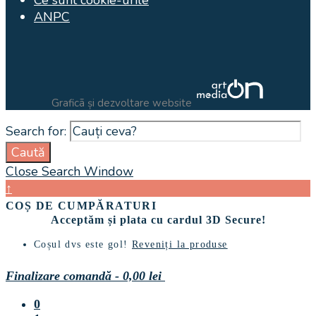
ANPC
Graficã și dezvoltare website
Search for:
Caută
Close Search Window
↑
COȘ DE CUMPĂRATURI
Acceptăm și plata cu cardul 3D Secure!
Coșul dvs este gol!
Reveniți la produse
Finalizare comandă
-
0,00 lei
0