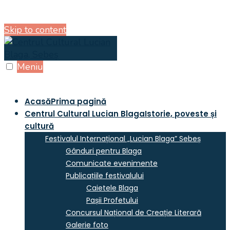
Skip to content
Meniu
Acasă
Prima pagină
Centrul Cultural Lucian Blaga
Istorie, poveste și
cultură
Festivalul Internațional „Lucian Blaga” Sebeș
Gânduri pentru Blaga
Comunicate evenimente
Publicațiile festivalului
Caietele Blaga
Pașii Profetului
Concursul Național de Creație Literară
Galerie foto