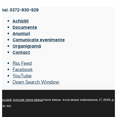
tel. 0372-930-929
Achiziții
Documente
Anunțuri
Comunicate evenimente
Organigramă
Contact
Rss Feed
Facebook
YouTube
Open Search Window
Acasă
Articole Terra Sebus
Terra Sebus. Acta Musei Sabesiensis, 17, 2025, p.
41-64