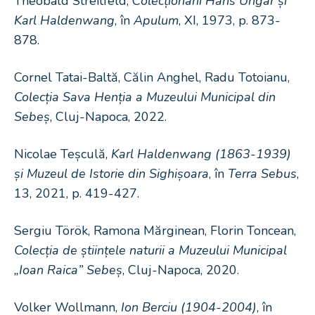
Theobald Streitfeld, C
olecționarii Hans Ungar și
Karl Haldenwang
, în
Apulum
, XI, 1973, p. 873-
878.
Cornel Tatai-Baltă, Călin Anghel, Radu Totoianu,
Colecția Sava Henția a Muzeului Municipal din
Sebeș
, Cluj-Napoca, 2022.
Nicolae Teșculă,
Karl Haldenwang (1863-1939)
și Muzeul de Istorie din Sighișoara
, în
Terra Sebus
,
13, 2021, p. 419-427.
Sergiu Török, Ramona Mărginean, Florin Toncean,
Colecția de științele naturii a Muzeului Municipal
„Ioan Raica” Sebeș
, Cluj-Napoca, 2020.
Volker Wollmann,
Ion Berciu (1904-2004)
, în