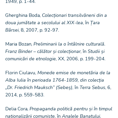
1949, p. 1-44.
Gherghina Boda,
Colecționari transilvăneni din a
doua jumătate a secolului al XIX-lea
, în
Țara
Bârsei
, 8, 2007, p. 92-97.
Maria Bozan,
Preliminarii la o întâlnire culturală.
Franz Binder – călător și colecționar
, în
Studii și
comunicări de etnologie
, XX, 2006, p. 199-204.
Florin Ciulavu,
Monede emise de monetăria de la
Alba Iulia în perioada 1764-1859, din colecția
„Dr. Friedrich Mauksch” (Sebeș)
, în
Terra Sebus
, 6,
2014, p. 559-583.
Delia Cora,
Propaganda politică pentru și în timpul
naționalizării comuniste
, în
Analele Banatului.