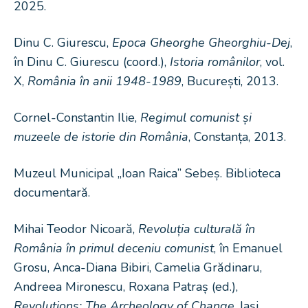
2025.
Dinu C. Giurescu,
Epoca Gheorghe Gheorghiu-Dej
,
în Dinu C. Giurescu (coord.),
Istoria românilor
, vol.
X,
România în anii 1948-1989
, București, 2013.
Cornel-Constantin Ilie,
Regimul comunist și
muzeele de istorie din România
, Constanța, 2013.
Muzeul Municipal „Ioan Raica” Sebeș. Biblioteca
documentară.
Mihai Teodor Nicoară,
Revoluția culturală în
România în primul deceniu comunist
, în Emanuel
Grosu, Anca-Diana Bibiri, Camelia Grădinaru,
Andreea Mironescu, Roxana Patraș (ed.),
Revolutions: The Archeology of Change
, Iași,