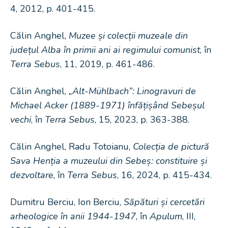
4, 2012, p. 401-415.
Călin Anghel,
Muzee și colecții muzeale din
județul Alba în primii ani ai regimului comunist
, în
Terra Sebus
, 11, 2019, p. 461-486.
Călin Anghel,
„Alt-Mühlbach”: Linogravuri de
Michael Acker (1889-1971) înfățișând Sebeșul
vechi
, în
Terra Sebus
, 15, 2023, p. 363-388.
Călin Anghel, Radu Totoianu,
Colecția de pictură
Sava Henția a muzeului din Sebeș: constituire și
dezvoltare
, în
Terra Sebus
, 16, 2024, p. 415-434.
Dumitru Berciu, Ion Berciu,
Săpături și cercetări
arheologice în anii 1944-1947
, în
Apulum
, III,