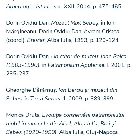
Arheologie-Istorie
, s.n., XXII, 2014, p. 475-485.
Dorin Ovidiu Dan,
Muzeul Mixt Sebeș
, în Ion
Mărgineanu, Dorin Ovidiu Dan, Avram Cristea
(coord.),
Breviar
, Alba Iulia, 1993, p. 120-124.
Dorin Ovidiu Dan,
Un ctitor de muzeu: Ioan Raica
(1903-1990)
, în
Patrimonium Apulense
, I, 2001, p.
235-237.
Gheorghe Dărămuș,
Ion Berciu și muzeul din
Sebeș
, în
Terra Sebus
, 1, 2009, p. 389-399.
Monica Druța,
Evoluția conservării patrimoniului
mobil în muzeele din Aiud, Alba Iulia, Blaj și
Sebeș (1920-1990)
, Alba Iulia, Cluj-Napoca,