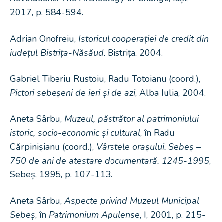
2017, p. 584-594.
Adrian Onofreiu,
Istoricul cooperației de credit din
județul Bistrița-Năsăud
, Bistrița, 2004.
Gabriel Tiberiu Rustoiu, Radu Totoianu (coord.),
Pictori sebeșeni de ieri și de azi
, Alba Iulia, 2004.
Aneta Sârbu,
Muzeul, păstrător al patrimoniului
istoric, socio-economic și cultural
, în Radu
Cărpinișianu (coord.),
Vârstele orașului. Sebeș –
750 de ani de atestare documentară. 1245-1995
,
Sebeș, 1995, p. 107-113.
Aneta Sârbu,
Aspecte privind Muzeul Municipal
Sebeș
, în
Patrimonium Apulense
, I, 2001, p. 215-