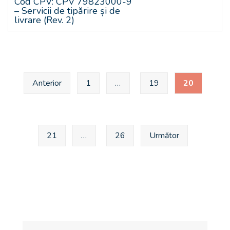
Cod CPV: CPV 79823000-9
– Servicii de tipărire și de
livrare (Rev. 2)
Anterior
1
…
19
20
21
…
26
Următor