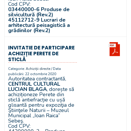
Cod CPV:
03440000-6 Produse de
silvicultură (Rev.2)
45112712-9 Lucrari de
arhitectură peisagistică a
grădinilor (Rev.2)
INVITATIE DE PARTICIPARE
ACHIZIȚIE PERETE DE
STICLĂ
Categorie:
Achiziții directe
/ Data
publicării: 22 octombrie 2020
Autoritatea contractantă,
CENTRUL CULTURAL
LUCIAN BLAGA
, dorește să
achiziționeze Perete din
sticlă antiefracție cu ușă
glisantă pentru expoziţia de
Ştiinţele Naturii – Muzeul
Municipal „Ioan Raica”
Sebeş.
Cod CPV: