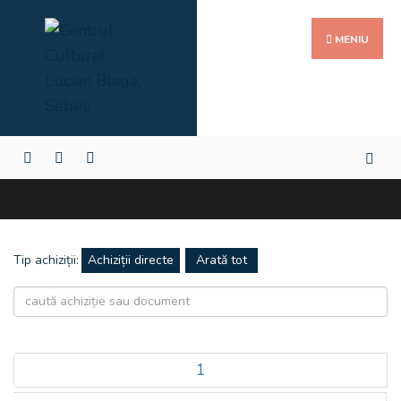
MENIU
Tip achiziții:
Achiziții directe
1