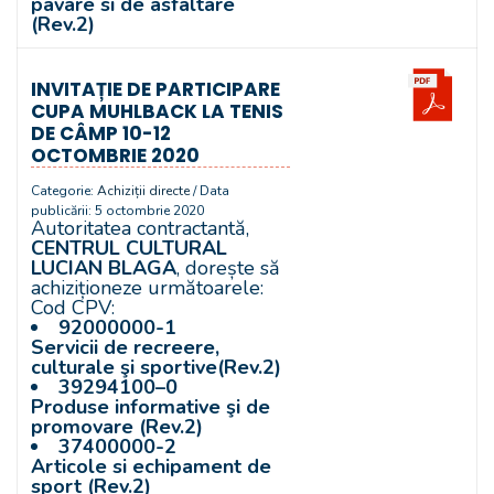
pavare si de asfaltare
(Rev.2)
INVITAȚIE DE PARTICIPARE
CUPA MUHLBACK LA TENIS
DE CÂMP 10-12
OCTOMBRIE 2020
Categorie:
Achiziții directe
/ Data
publicării: 5 octombrie 2020
Autoritatea contractantă,
CENTRUL CULTURAL
LUCIAN BLAGA
, dorește să
achiziționeze următoarele:
Cod CPV:
92000000-1
Servicii de recreere,
culturale şi sportive(Rev.2)
39294100–0
Produse informative şi de
promovare (Rev.2)
37400000-2
Articole si echipament de
sport (Rev.2)