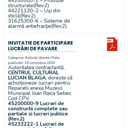
44200000-2 – Produse
structurale
(Rev.2)
44221120-2 – Uşi din
sticlă
(Rev.2)
31625300-6 – Sisteme de
alarmă antiefracţie
(Rev.2)
INVITATIE DE PARTICIPARE
LUCRĂRI DE PAVARE
Categorie:
Achiziții directe
/ Data
publicării: 19 octombrie 2020
Autoritatea contractantă,
CENTRUL CULTURAL
LUCIAN BLAGA
, dorește să
achiziționeze lucrari pentru
Reparatii anexa Muzeul
Municipal Ioan Raica Sebes:
Cod CPV:
45200000-9 Lucrari de
constructii complete sau
partiale si lucrari publice
(Rev.2)
45233222-1 Lucrari de