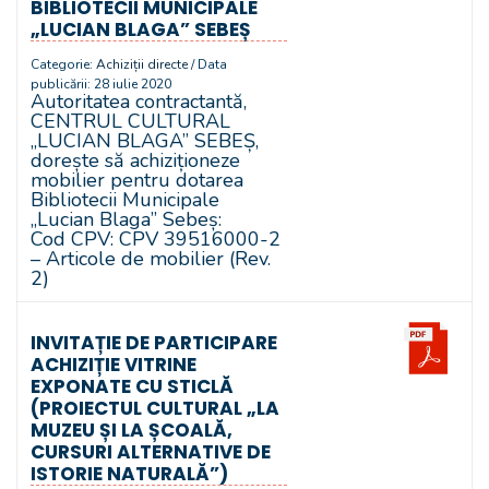
BIBLIOTECII MUNICIPALE
„LUCIAN BLAGA” SEBEȘ
Categorie:
Achiziții directe
/ Data
publicării: 28 iulie 2020
Autoritatea contractantă,
CENTRUL CULTURAL
„LUCIAN BLAGA” SEBEȘ,
dorește să achiziționeze
mobilier pentru dotarea
Bibliotecii Municipale
„Lucian Blaga” Sebeș:
Cod CPV: CPV 39516000-2
– Articole de mobilier (Rev.
2)
INVITAȚIE DE PARTICIPARE
ACHIZIȚIE VITRINE
EXPONATE CU STICLĂ
(PROIECTUL CULTURAL „LA
MUZEU ȘI LA ȘCOALĂ,
CURSURI ALTERNATIVE DE
ISTORIE NATURALĂ”)