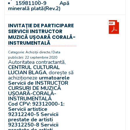
15981100-9 Apă
minerală plată(Rev.2)
INVITAȚIE DE PARTICIPARE
SERVICII INSTRUCTOR
MUZICĂ UȘOARĂ CORALĂ-
INSTRUMENTALĂ
Categorie:
Achiziții directe
/ Data
publicării: 22 septembrie 2020
Autoritatea contractantă,
CENTRUL CULTURAL
LUCIAN BLAGA
, dorește să
achiziționeze
urmatoarele
Servicii de INSTRUCTOR
CURSURI DE MUZICĂ
UȘOARĂ-CORALĂ-
INSTRUMENTALĂ
Cod CPV:
92312000-1:
Servicii artistice
92312240-5 Servicii
prestate de artisti
92312250-8 Servicii
prestate de artisti