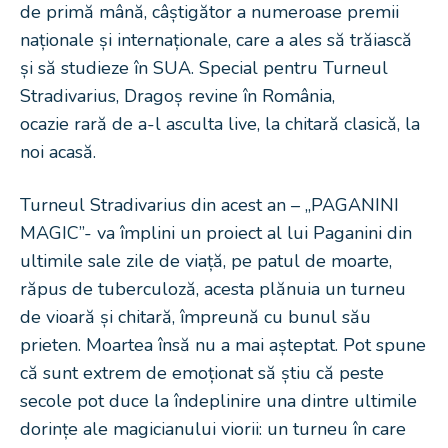
de primă mână, câștigător a numeroase premii
naționale și internaționale, care a ales să trăiască
și să studieze în SUA. Special pentru Turneul
Stradivarius, Dragoș revine în România,
ocazie rară de a-l asculta live, la chitară clasică, la
noi acasă.
Turneul Stradivarius din acest an – „PAGANINI
MAGIC”- va împlini un proiect al lui Paganini din
ultimile sale zile de viață, pe patul de moarte,
răpus de tuberculoză, acesta plănuia un turneu
de vioară și chitară, împreună cu bunul său
prieten. Moartea însă nu a mai așteptat. Pot spune
că sunt extrem de emoționat să știu că peste
secole pot duce la îndeplinire una dintre ultimile
dorințe ale magicianului viorii: un turneu în care