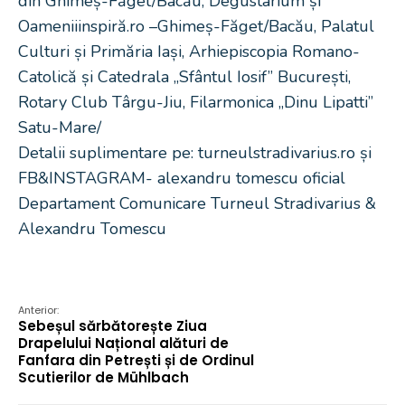
din Ghimeș-Făget/Bacău, Degustarium și
Oameniiinspiră.ro –Ghimeș-Făget/Bacău, Palatul
Culturi și Primăria Iași, Arhiepiscopia Romano-
Catolică și Catedrala „Sfântul Iosif” București,
Rotary Club Târgu-Jiu, Filarmonica „Dinu Lipatti”
Satu-Mare/
Detalii suplimentare pe: turneulstradivarius.ro și
FB&INSTAGRAM- alexandru tomescu oficial
Departament Comunicare Turneul Stradivarius &
Alexandru Tomescu
Anterior:
Sebeșul sărbătorește Ziua
Drapelului Național alături de
Fanfara din Petrești și de Ordinul
Scutierilor de Mühlbach