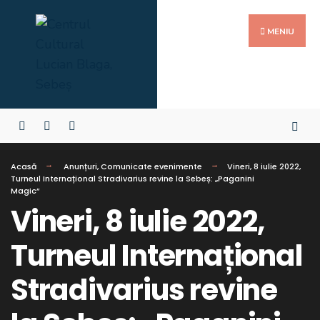
MENIU
Acasă
Anunțuri
,
Comunicate evenimente
Vineri, 8 iulie 2022,
Turneul Internațional Stradivarius revine la Sebeș: „Paganini
Magic”
Vineri, 8 iulie 2022,
Turneul Internațional
Stradivarius revine