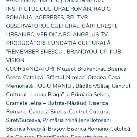
PARTENERI INSTITUȚIONALI&MEDIA:
INSTITUTUL CULTURAL ROMÂN, RADIO
ROMÂNIA, AGERPRES, RFI, TVR,
OBSERVATORUL CULTURAL, CĂRTUREȘTI,
URBAN.RO, VERIDICA.RO, ANGELUS TV
PRODUCĂTORI: FUNDAȚIA CULTURALĂ
”REMEMBER ENESCU”, BRANDYOU-UP, KUB
VISION
COORGANIZATORI: Muzeul Brukenthal, Biserica
Greco-Catolică „Sfântul Nicolae” Oradea, Casa
Memorială „IULIU MANIU”, Bădăcin/Sălaj, Centrul
Cultural „Lucian Blaga” și Primăria Sebeș,
Cramele Jelna – Bistrița-Năsăud, Biserica
Romano-Catolică Siret și Centrul Cultural
Siret/Suceava, Primăria Mihăileni/Botoșani,
Biserica Neagră-Brașov, Biserica Romano-Catolică