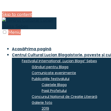
Skip to content
Meniu
Acasă
Prima pagină
Centrul Cultural Lucian Blaga
Istorie, poveste și cu
Festivalul Internațional „Lucian Blaga” Sebeș
Gânduri pentru Blaga
Comunicate evenimente
Publicațiile festivalului
Caietele Blaga
Pașii Profetului
Concursul Național de Creație Literară
Galerie foto
2019