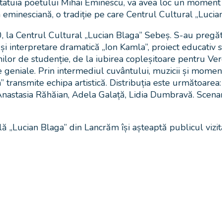
statuia poetului Mihai Eminescu, va avea loc un moment o
ra eminesciană, o tradiție pe care Centrul Cultural „Luci
, la Centrul Cultural „Lucian Blaga” Sebeș. S-au pregăti
ă și interpretare dramatică „Ion Kamla”, proiect educativ
nilor de studenție, de la iubirea copleșitoare pentru Ver
 geniale. Prin intermediul cuvântului, muzicii și momente
 transmite echipa artistică. Distribuția este următoarea
 Anastasia Răhăian, Adela Galață, Lidia Dumbravă. Scenar
„Lucian Blaga” din Lancrăm își așteaptă publicul vizita