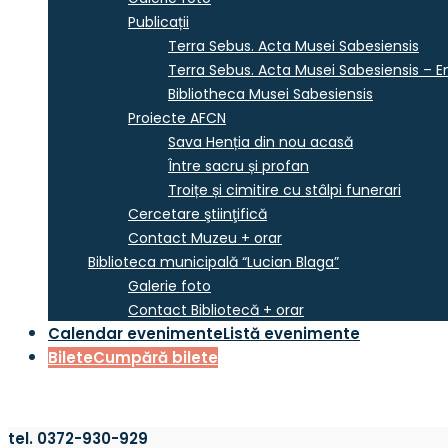
Publicații
Terra Sebus. Acta Musei Sabesiensis
Terra Sebus. Acta Musei Sabesiensis – En
Bibliotheca Musei Sabesiensis
Proiecte AFCN
Sava Henția din nou acasă
Între sacru și profan
Troițe și cimitire cu stâlpi funerari
Cercetare ştiinţifică
Contact Muzeu + orar
Biblioteca municipală “Lucian Blaga”
Galerie foto
Contact Bibliotecă + orar
Calendar evenimente
Listă evenimente
Bilete
Cumpără bilete
tel. 0372-930-929