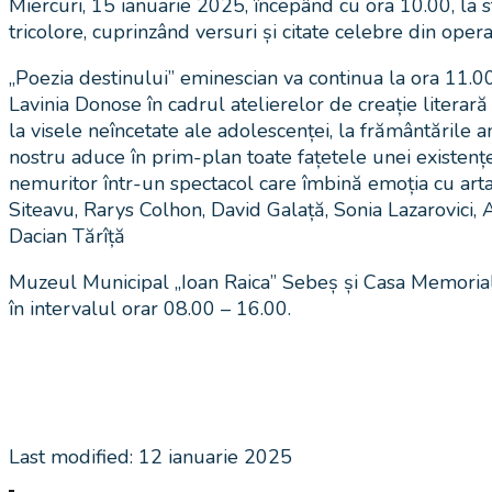
Miercuri, 15 ianuarie 2025, începând cu ora 10.00, la 
tricolore, cuprinzând versuri și citate celebre din ope
„Poezia destinului” eminescian va continua la ora 11.00
Lavinia Donose în cadrul atelierelor de creație literar
la visele neîncetate ale adolescenței, la frământările a
nostru aduce în prim-plan toate fațetele unei existențe
nemuritor într-un spectacol care îmbină emoția cu arta”
Siteavu, Rarys Colhon, David Galață, Sonia Lazarovici,
Dacian Tărîță
Muzeul Municipal „Ioan Raica” Sebeș și Casa Memorială 
în intervalul orar 08.00 – 16.00.
Last modified: 12 ianuarie 2025