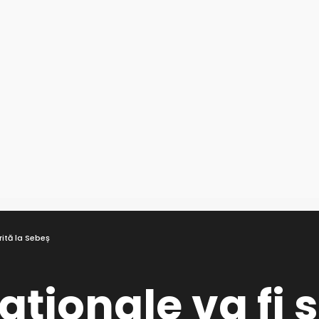
rită la Sebeș
aționale va fi 