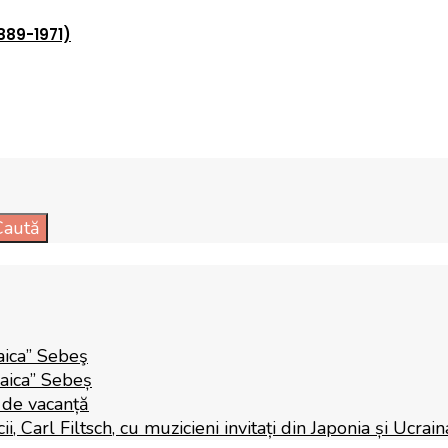
1889-1971)
Caută
aica” Sebeş
Raica” Sebeș
i de vacanță
 Carl Filtsch, cu muzicieni invitați din Japonia și Ucrain