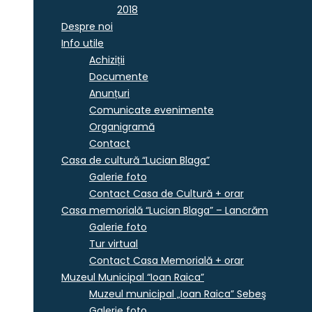
2018
Despre noi
Info utile
Achiziții
Documente
Anunțuri
Comunicate evenimente
Organigramă
Contact
Casa de cultură “Lucian Blaga”
Galerie foto
Contact Casa de Cultură + orar
Casa memorială “Lucian Blaga” – Lancrăm
Galerie foto
Tur virtual
Contact Casa Memorială + orar
Muzeul Municipal “Ioan Raica”
Muzeul municipal „Ioan Raica” Sebeş
Galerie foto