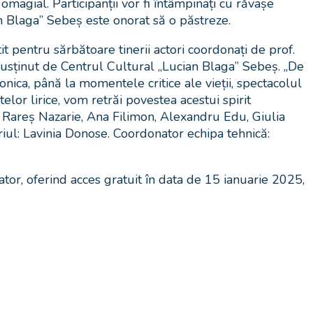
magial. Participanții vor fi întâmpinați cu
răvașe
an Blaga” Sebeș este onorat să o păstreze.
t pentru sărbătoare tinerii actori coordonați de prof.
 susținut de Centrul Cultural „Lucian Blaga” Sebeș. „De
onica, până la momentele critice ale vieții, spectacolul
lor lirice, vom retrăi povestea acestui spirit
: Rareș Nazarie, Ana Filimon, Alexandru Edu, Giulia
iul: Lavinia Donose. Coordonator echipa tehnică:
tor, oferind acces gratuit în data de 15 ianuarie 2025,