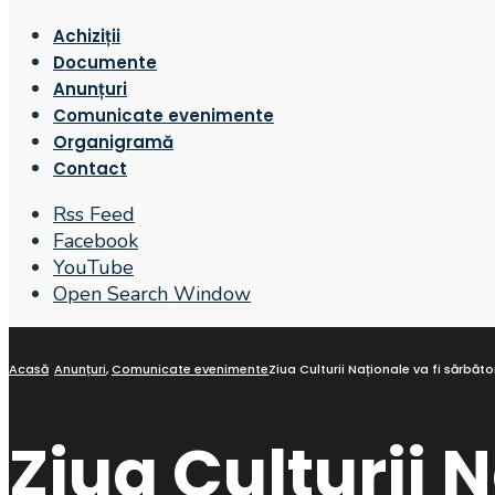
Achiziții
Documente
Anunțuri
Comunicate evenimente
Organigramă
Contact
Rss Feed
Facebook
YouTube
Open Search Window
Acasă
Anunțuri
,
Comunicate evenimente
Ziua Culturii Naționale va fi sărbăto
Ziua Culturii N