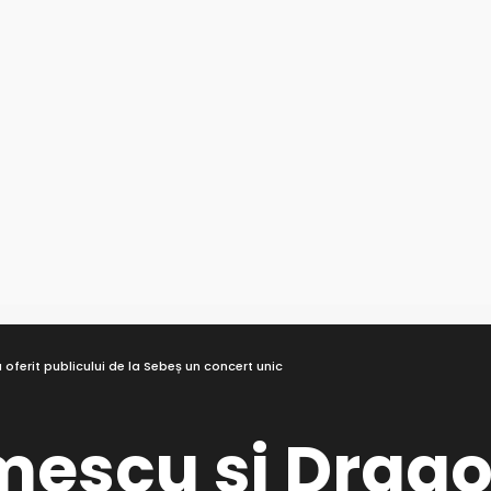
 oferit publicului de la Sebeș un concert unic
scu și Dragoș 