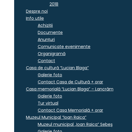
2018
Despre noi
Info utile
Achiziții
Documente
Anunțuri
Comunicate evenimente
Organigramă
Contact
Casa de cultură “Lucian Blaga”
Galerie foto
Contact Casa de Cultură + orar
Casa memorială “Lucian Blaga” – Lancrăm
Galerie foto
Tur virtual
Contact Casa Memorială + orar
Muzeul Municipal “Ioan Raica”
Muzeul municipal „Ioan Raica” Sebeş
Galerie foto