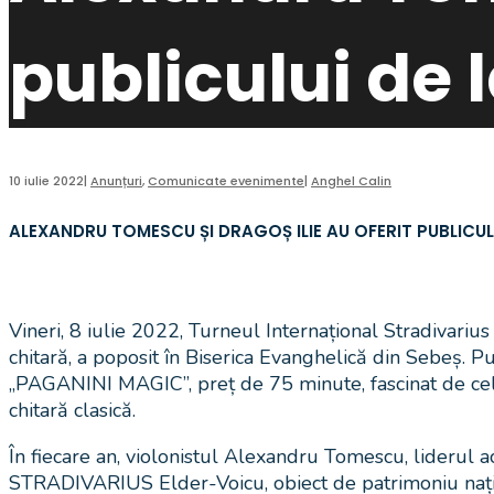
publicului de 
10 iulie 2022
|
Anunțuri
,
Comunicate evenimente
|
Anghel Calin
ALEXANDRU TOMESCU ȘI DRAGOȘ ILIE AU OFERIT PUBLICUL
Vineri, 8 iulie 2022, Turneul Internațional Stradivarius
chitară, a poposit în Biserica Evanghelică din Sebeș. P
„PAGANINI MAGIC”, preț de 75 minute, fascinat de cele 
chitară clasică.
În fiecare an, violonistul Alexandru Tomescu, liderul a
STRADIVARIUS Elder-Voicu, obiect de patrimoniu național