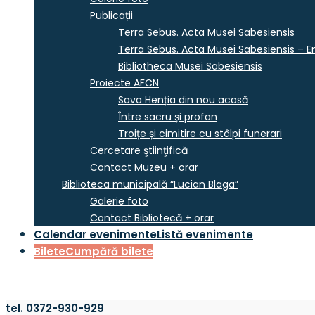
Publicații
Terra Sebus. Acta Musei Sabesiensis
Terra Sebus. Acta Musei Sabesiensis – En
Bibliotheca Musei Sabesiensis
Proiecte AFCN
Sava Henția din nou acasă
Între sacru și profan
Troițe și cimitire cu stâlpi funerari
Cercetare ştiinţifică
Contact Muzeu + orar
Biblioteca municipală “Lucian Blaga”
Galerie foto
Contact Bibliotecă + orar
Calendar evenimente
Listă evenimente
Bilete
Cumpără bilete
tel. 0372-930-929