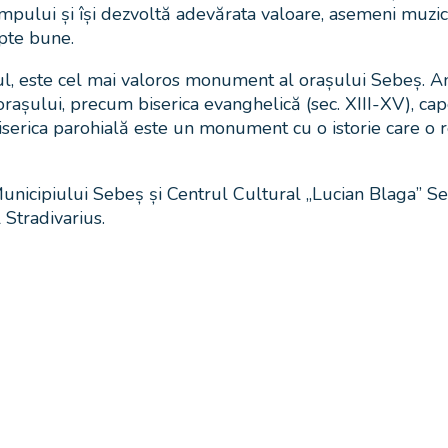
impului și își dezvoltă adevărata valoare, asemeni muzic
apte bune.
tul, este cel mai valoros monument al orașului Sebeș. A
rașului, precum biserica evanghelică (sec. XIII-XV), cape
). Biserica parohială este un monument cu o istorie care o 
unicipiului Sebeș și Centrul Cultural „Lucian Blaga” S
 Stradivarius.