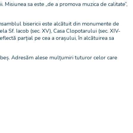
ii. Misiunea sa este „de a promova muzica de calitate”,
nsamblul bisericii este alcătuit din monumente de
la Sf. Iacob (sec. XV), Casa Clopotarului (sec. XIV-
reflectă parțial pe cea a orașului, în alcătuirea sa
ebeș. Adresăm alese mulțumiri tuturor celor care