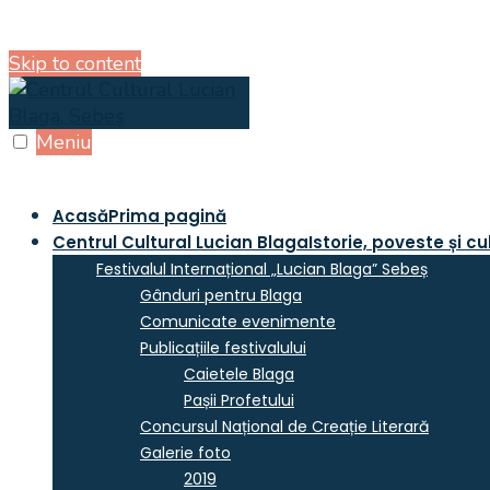
Skip to content
Meniu
Acasă
Prima pagină
Centrul Cultural Lucian Blaga
Istorie, poveste și cu
Festivalul Internațional „Lucian Blaga” Sebeș
Gânduri pentru Blaga
Comunicate evenimente
Publicațiile festivalului
Caietele Blaga
Pașii Profetului
Concursul Național de Creație Literară
Galerie foto
2019