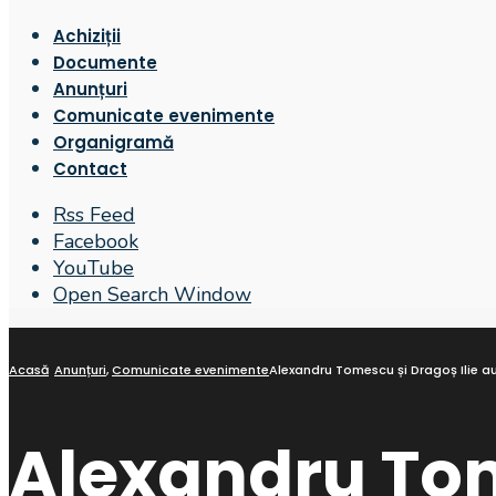
Achiziții
Documente
Anunțuri
Comunicate evenimente
Organigramă
Contact
Rss Feed
Facebook
YouTube
Open Search Window
Acasă
Anunțuri
,
Comunicate evenimente
Alexandru Tomescu și Dragoș Ilie au
Alexandru Tome