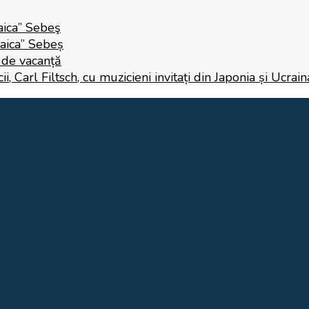
aica” Sebeş
Raica” Sebeș
i de vacanță
 Carl Filtsch, cu muzicieni invitați din Japonia și Ucrain