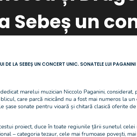
la Sebeș un co
UI DE LA SEBEȘ UN CONCERT UNIC. SONATELE LUI PAGANIN
 dedicat marelui muzician Niccolo Paganini, considerat, pe
ublicul, care parcă nicicând nu a fost mai numeros la un
șase sonate pentru vioară și chitară clasică oferite de
cestui proiect, duce în toate regiunile țării sunetul cel
 – categoria tezaur, cele mai frumoase povești, mai ales