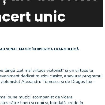
ncert unic
I AU SUNAT MAGIC ÎN BISERICA EVANGHELICĂ
 lângă „cel mai virtuos violonist” și un virtuos la
 eveniment dedicat muzicii clasice, a savurat programul
 violonistul Alexandru Tomescu și de Dragoș Ilie –
ei mai bune muzici, acompaniat de vioara
 către tineri și copii și, totodată, crede în