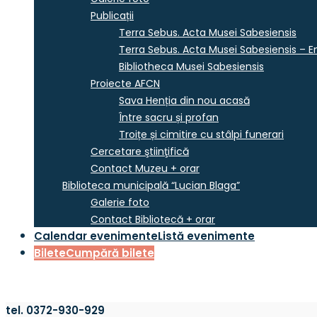
Publicații
Terra Sebus. Acta Musei Sabesiensis
Terra Sebus. Acta Musei Sabesiensis – En
Bibliotheca Musei Sabesiensis
Proiecte AFCN
Sava Henția din nou acasă
Între sacru și profan
Troițe și cimitire cu stâlpi funerari
Cercetare ştiinţifică
Contact Muzeu + orar
Biblioteca municipală “Lucian Blaga”
Galerie foto
Contact Bibliotecă + orar
Calendar evenimente
Listă evenimente
Bilete
Cumpără bilete
tel. 0372-930-929