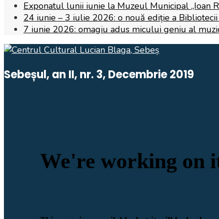
Exponatul lunii iunie la Muzeul Municipal „Ioan 
24 iunie – 3 iulie 2026: o nouă ediție a Biblioteci
7 iunie 2026: omagiu adus micului geniu al muzicii,
Sebeșul, an II, nr. 3, Decembrie 2019