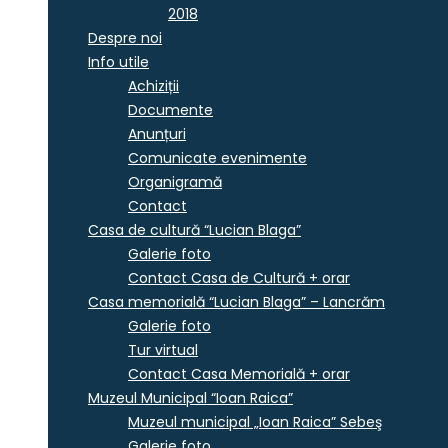
2018
Despre noi
Info utile
Achiziții
Documente
Anunțuri
Comunicate evenimente
Organigramă
Contact
Casa de cultură “Lucian Blaga”
Galerie foto
Contact Casa de Cultură + orar
Casa memorială “Lucian Blaga” – Lancrăm
Galerie foto
Tur virtual
Contact Casa Memorială + orar
Muzeul Municipal “Ioan Raica”
Muzeul municipal „Ioan Raica” Sebeş
Galerie foto