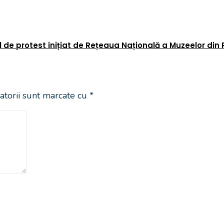
l de protest inițiat de Rețeaua Națională a Muzeelor di
atorii sunt marcate cu
*