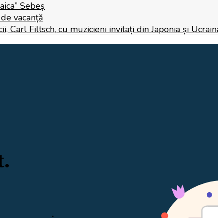
Raica” Sebeș
i de vacanță
 Carl Filtsch, cu muzicieni invitați din Japonia și Ucrain