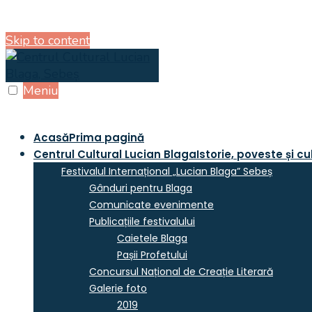
Skip to content
Meniu
Acasă
Prima pagină
Centrul Cultural Lucian Blaga
Istorie, poveste și cu
Festivalul Internațional „Lucian Blaga” Sebeș
Gânduri pentru Blaga
Comunicate evenimente
Publicațiile festivalului
Caietele Blaga
Pașii Profetului
Concursul Național de Creație Literară
Galerie foto
2019