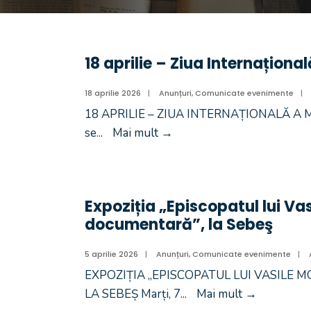
18 aprilie – Ziua Internaționa
18 aprilie 2026
|
Anunțuri
,
Comunicate evenimente
|
18 APRILIE – ZIUA INTERNAȚIONALĂ A MO
se
...
Mai mult
→
Expoziția „Episcopatul lui Va
documentară”, la Sebeş
5 aprilie 2026
|
Anunțuri
,
Comunicate evenimente
|
EXPOZIȚIA „EPISCOPATUL LUI VASILE 
LA SEBEȘ Marți, 7
...
Mai mult
→