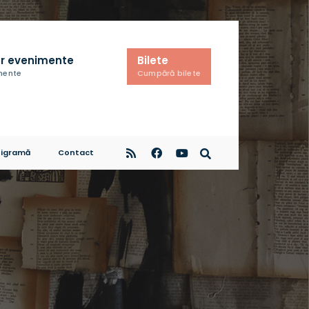
r evenimente
Bilete
imente
Cumpără bilete
igramă
Contact