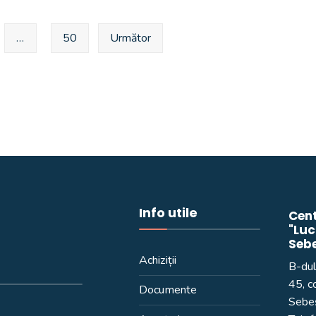
…
50
Următor
Info utile
Cent
"Luc
Seb
Achiziții
B-dul
45, c
Documente
Sebeș