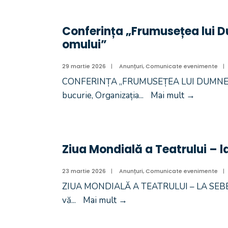
Conferința „Frumusețea lui 
omului”
29 martie 2026
|
Anunțuri
,
Comunicate evenimente
|
CONFERINȚA „FRUMUSEȚEA LUI DUMNEZ
bucurie, Organizația
...
Mai mult
→
Ziua Mondială a Teatrului – l
23 martie 2026
|
Anunțuri
,
Comunicate evenimente
|
ZIUA MONDIALĂ A TEATRULUI – LA SEBEȘ Ma
vă
...
Mai mult
→