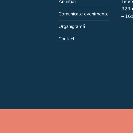
Anunțuri
Telef
929
•
Comunicate evenimente
– 16
Organigramă
Contact