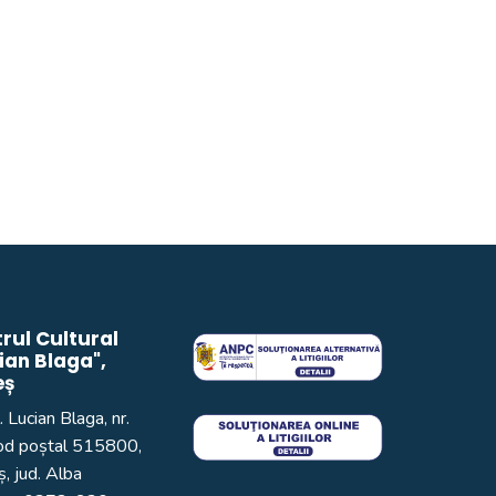
rul Cultural
ian Blaga",
eș
. Lucian Blaga, nr.
od poștal 515800,
, jud. Alba