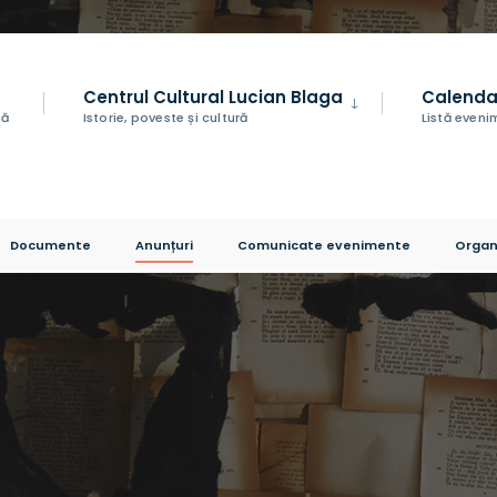
Centrul Cultural Lucian Blaga
Calenda
nă
Istorie, poveste și cultură
Listă even
Documente
Anunțuri
Comunicate evenimente
Organ