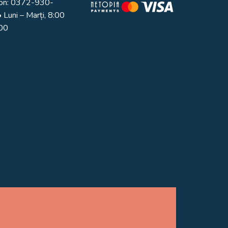
on:
0372-930-
 Luni – Marți, 8:00
:00