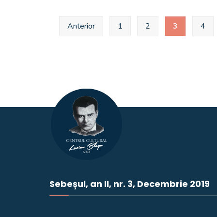
Anterior
1
2
3
4
Sebeșul, an II, nr. 3, Decembrie 2019