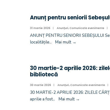
Anunț pentru seniorii Sebeșul
31 martie 2026
|
Anunțuri
,
Comunicate evenimente
|
ANUNȚ PENTRU SENIORII SEBEȘULUI Seniorii
localitățile
...
Mai mult
→
30 martie-2 aprilie 2026: zilele
bibliotecă
30 martie 2026
|
Anunțuri
,
Comunicate evenimente
|
30 MARTIE-2 APRILIE 2026: ZILELE CĂRȚ
aprilie a fost
...
Mai mult
→