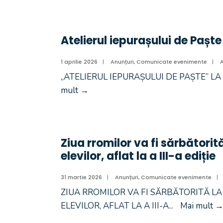
Atelierul iepurașului de Paște
1 aprilie 2026
|
Anunțuri
,
Comunicate evenimente
|
„ATELIERUL IEPURAȘULUI DE PAȘTE” LA SE
mult
→
Ziua rromilor va fi sărbătorit
elevilor, aflat la a III-a ediție
31 martie 2026
|
Anunțuri
,
Comunicate evenimente
|
ZIUA RROMILOR VA FI SĂRBĂTORITĂ LA
ELEVILOR, AFLAT LA A III-A
...
Mai mult