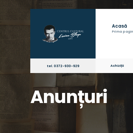
Acasă
Prima pagi
Achiziții
tel. 0372-930-929
Anunțuri