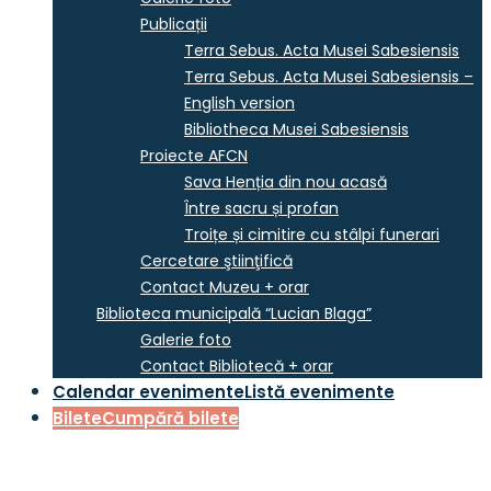
Publicații
Terra Sebus. Acta Musei Sabesiensis
Terra Sebus. Acta Musei Sabesiensis –
English version
Bibliotheca Musei Sabesiensis
Proiecte AFCN
Sava Henția din nou acasă
Între sacru și profan
Troițe și cimitire cu stâlpi funerari
Cercetare ştiinţifică
Contact Muzeu + orar
Biblioteca municipală “Lucian Blaga”
Galerie foto
Contact Bibliotecă + orar
Calendar evenimente
Listă evenimente
Bilete
Cumpără bilete