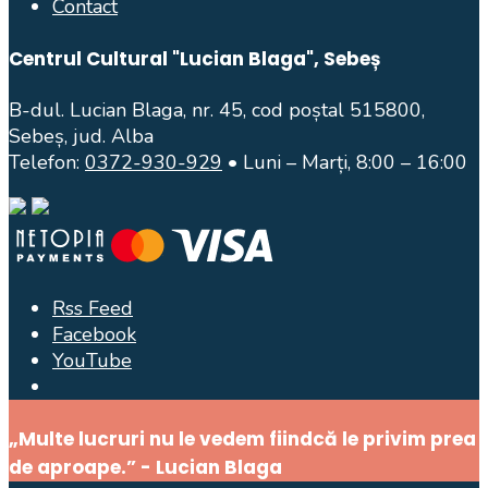
Contact
Centrul Cultural "Lucian Blaga", Sebeș
B-dul. Lucian Blaga, nr. 45, cod poștal 515800,
Sebeș, jud. Alba
Telefon:
0372-930-929
• Luni – Marți, 8:00 – 16:00
Rss Feed
Facebook
YouTube
Open
Search
„Multe lucruri nu le vedem fiindcă le privim prea
Window
de aproape.” - Lucian Blaga