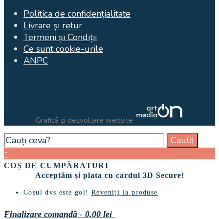
Politica de confidențialitate
Livrare și retur
Termeni și Condiții
Ce sunt cookie-urile
ANPC
Graficã și dezvoltare website
Search
Caută
for:
Close
↑
Search
COȘ DE CUMPĂRATURI
Window
Acceptăm și plata cu cardul 3D Secure!
Coșul dvs este gol!
Reveniți la produse
Finalizare comandă
-
0,00 lei