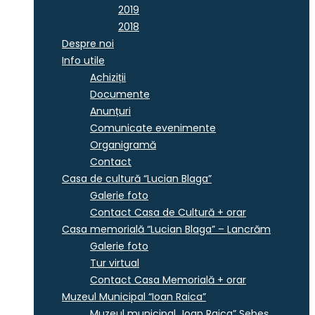
2019
2018
Despre noi
Info utile
Achiziții
Documente
Anunțuri
Comunicate evenimente
Organigramă
Contact
Casa de cultură “Lucian Blaga”
Galerie foto
Contact Casa de Cultură + orar
Casa memorială “Lucian Blaga” – Lancrăm
Galerie foto
Tur virtual
Contact Casa Memorială + orar
Muzeul Municipal “Ioan Raica”
Muzeul municipal „Ioan Raica” Sebeş