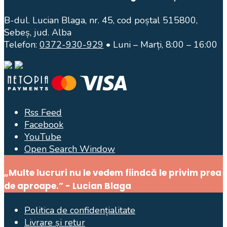
B-dul. Lucian Blaga, nr. 45, cod poștal 515800,
Sebeș, jud. Alba
Telefon:
0372-930-929
• Luni – Marți, 8:00 – 16:00
Rss Feed
Facebook
YouTube
Open Search Window
„Multe lucruri nu le vedem fiindcă le privim prea
de aproape.” - Lucian Blaga
Politica de confidențialitate
Livrare și retur