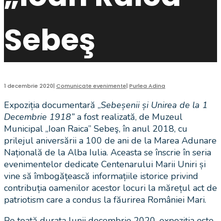
Sebeş
1 decembrie 2020
|
Comunicate evenimente
|
Purlea Adina
Expoziția documentară „
Sebeșenii și Unirea de la 1
Decembrie 1918”
a fost realizată, de Muzeul
Municipal „Ioan Raica” Sebeş, în anul 2018, cu
prilejul aniversării a 100 de ani de la Marea Adunare
Națională de la Alba Iulia. Aceasta se înscrie în seria
evenimentelor dedicate Centenarului Marii Uniri și
vine să îmbogățească informațiile istorice privind
contribuția oamenilor acestor locuri la mărețul act de
patriotism care a condus la făurirea României Mari.
Pe toată durata lunii decembrie 2020, expoziția este