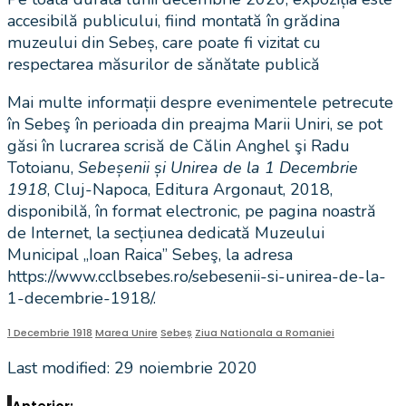
accesibilă publicului, fiind montată în grădina
muzeului din Sebeș, care poate fi vizitat cu
respectarea măsurilor de sănătate publică
Mai multe informații despre evenimentele petrecute
în Sebeş în perioada din preajma Marii Uniri, se pot
găsi în lucrarea scrisă de Călin Anghel şi Radu
Totoianu,
Sebeșenii și Unirea de la 1 Decembrie
1918
, Cluj-Napoca, Editura Argonaut, 2018,
disponibilă, în format electronic, pe pagina noastră
de Internet, la secțiunea dedicată Muzeului
Municipal „Ioan Raica” Sebeş, la adresa
https://www.cclbsebes.ro/sebesenii-si-unirea-de-la-
1-decembrie-1918/.
1 Decembrie 1918
Marea Unire
Sebeș
Ziua Nationala a Romaniei
Last modified: 29 noiembrie 2020