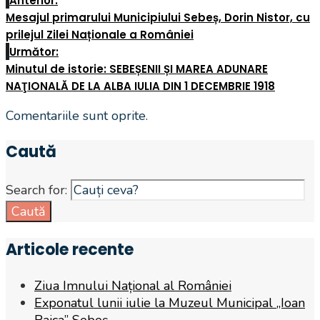
Anterior:
Mesajul primarului Municipiului Sebeș, Dorin Nistor, cu
prilejul Zilei Naționale a României
Următor:
Minutul de istorie: SEBEȘENII ȘI MAREA ADUNARE
NAŢIONALĂ DE LA ALBA IULIA DIN 1 DECEMBRIE 1918
Comentariile sunt oprite.
Caută
Search for:
Caută
Articole recente
Ziua Imnului Național al României
Exponatul lunii iulie la Muzeul Municipal „Ioan