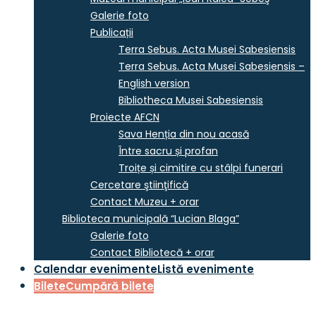
Galerie foto
Publicații
Terra Sebus. Acta Musei Sabesiensis
Terra Sebus. Acta Musei Sabesiensis –
English version
Bibliotheca Musei Sabesiensis
Proiecte AFCN
Sava Henția din nou acasă
Între sacru și profan
Troițe și cimitire cu stâlpi funerari
Cercetare ştiinţifică
Contact Muzeu + orar
Biblioteca municipală “Lucian Blaga”
Galerie foto
Contact Bibliotecă + orar
Calendar evenimente
Listă evenimente
Bilete
Cumpără bilete