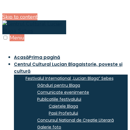
Skip to content
Meniu
Acasă
Prima pagină
Centrul Cultural Lucian Blaga
Istorie, poveste și
cultură
Festivalul Internațional „Lucian Blaga” Sebeș
Gânduri pentru Blaga
Comunicate evenimente
Publicațiile festivalului
Caietele Blaga
Pașii Profetului
Concursul Național de Creație Literară
Galerie foto