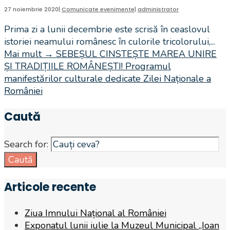
27 noiembrie 2020
|
Comunicate evenimente
|
administrator
Prima zi a lunii decembrie este scrisă în ceaslovul
istoriei neamului românesc în culorile tricolorului,
...
Mai mult
→
SEBEȘUL CINSTEȘTE MAREA UNIRE
ȘI TRADIȚIILE ROMÂNEȘTI! Programul
manifestărilor culturale dedicate Zilei Naționale a
României
Caută
Search for:
Caută
Articole recente
Ziua Imnului Național al României
Exponatul lunii iulie la Muzeul Municipal „Ioan