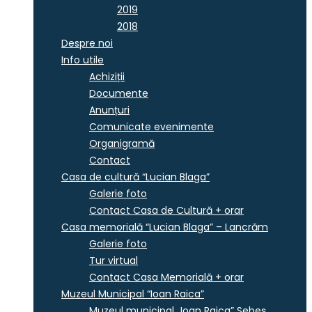
2019
2018
Despre noi
Info utile
Achiziții
Documente
Anunțuri
Comunicate evenimente
Organigramă
Contact
Casa de cultură “Lucian Blaga”
Galerie foto
Contact Casa de Cultură + orar
Casa memorială “Lucian Blaga” – Lancrăm
Galerie foto
Tur virtual
Contact Casa Memorială + orar
Muzeul Municipal “Ioan Raica”
Muzeul municipal „Ioan Raica” Sebeş