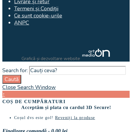
Livrare și retur
Termeni și Condiții
Ce sunt cookie-urile
ANPC
Graficã și dezvoltare website
Search for:
Caută
Close Search Window
↑
COȘ DE CUMPĂRATURI
Acceptăm și plata cu cardul 3D Secure!
Coșul dvs este gol!
Reveniți la produse
Finalizare comandă
-
0,00 lei