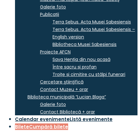
Galerie foto
Publicații
Terra Sebus. Acta Musei Sabesiensis
Terra Sebus. Acta Musei Sabesiensis –
English version
Bibliotheca Musei Sabesiensis
Proiecte AFCN
Sava Henția din nou acasă
Între sacru și profan
Troițe și cimitire cu stâlpi funerari
Cercetare ştiinţifică
Contact Muzeu + orar
Biblioteca municipală “Lucian Blaga”
Galerie foto
Contact Bibliotecă + orar
Calendar evenimente
Listă evenimente
Bilete
Cumpără bilete