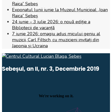
Raica” Sebeş
Exponatul lunii iunie la Muzeul Municipal „Ioan
Raica” Sebeș
24 iunie – 3 iulie 2026: o nouă ediție a
Bibliotecii de vacanță
7 iunie 2026: omagiu adus micului geniu al
muzicii, Carl Filtsch, cu muzicieni invitați din
Japonia și Ucraina
Sebeșul, an II, nr. 3, Decembrie 2019