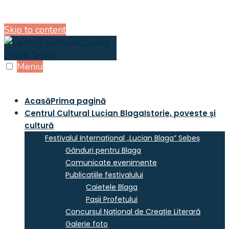
Skip to content
Meniu
Acasă
Prima pagină
Centrul Cultural Lucian Blaga
Istorie, poveste și
cultură
Festivalul Internațional „Lucian Blaga” Sebeș
Gânduri pentru Blaga
Comunicate evenimente
Publicațiile festivalului
Caietele Blaga
Pașii Profetului
Concursul Național de Creație Literară
Galerie foto