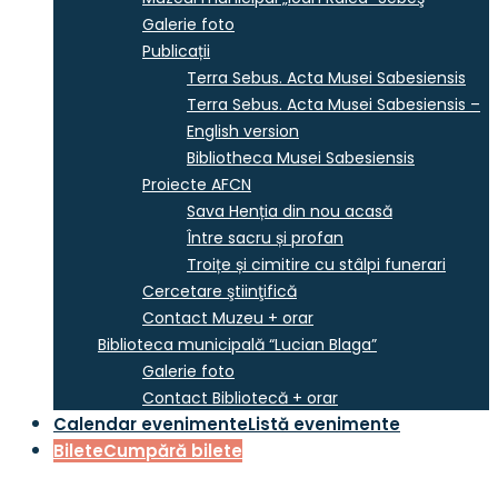
Galerie foto
Publicații
Terra Sebus. Acta Musei Sabesiensis
Terra Sebus. Acta Musei Sabesiensis –
English version
Bibliotheca Musei Sabesiensis
Proiecte AFCN
Sava Henția din nou acasă
Între sacru și profan
Troițe și cimitire cu stâlpi funerari
Cercetare ştiinţifică
Contact Muzeu + orar
Biblioteca municipală “Lucian Blaga”
Galerie foto
Contact Bibliotecă + orar
Calendar evenimente
Listă evenimente
Bilete
Cumpără bilete