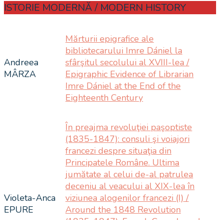
ISTORIE MODERNĂ / MODERN HISTORY
Mărturii epigrafice ale
bibliotecarului Imre Dániel la
Andreea
sfârşitul secolului al XVIII-lea /
MÂRZA
Epigraphic Evidence of Librarian
Imre Dániel at the End of the
Eighteenth Century
În preajma revoluţiei paşoptiste
(1835-1847): consuli şi voiajori
francezi despre situaţia din
Principatele Române. Ultima
jumătate al celui de-al patrulea
deceniu al veacului al XIX-lea în
Violeta-Anca
viziunea alogenilor francezi (I) /
EPURE
Around the 1848 Revolution