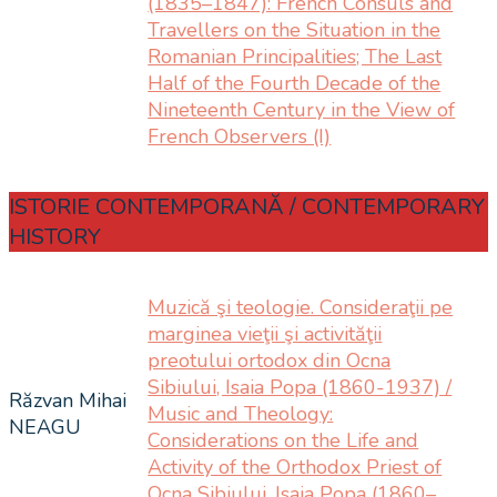
(1835–1847): French Consuls and
Travellers on the Situation in the
Romanian Principalities; The Last
Half of the Fourth Decade of the
Nineteenth Century in the View of
French Observers (I)
ISTORIE CONTEMPORANĂ / CONTEMPORARY
HISTORY
Muzică şi teologie. Consideraţii pe
marginea vieţii şi activităţii
preotului ortodox din Ocna
Sibiului, Isaia Popa (1860-1937) /
Răzvan Mihai
Music and Theology:
NEAGU
Considerations on the Life and
Activity of the Orthodox Priest of
Ocna Sibiului, Isaia Popa (1860–