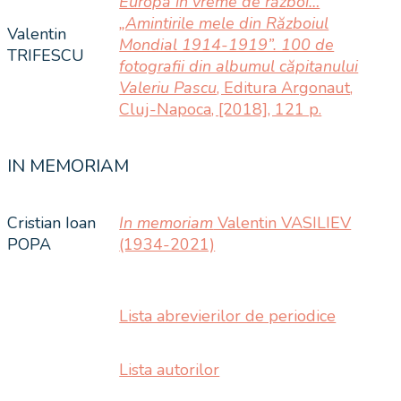
Europa în vreme de război…
„Amintirile mele din Războiul
Valentin
Mondial 1914-1919”. 100 de
TRIFESCU
fotografii din albumul căpitanului
Valeriu Pascu
, Editura Argonaut,
Cluj-Napoca, [2018], 121 p.
IN MEMORIAM
Cristian Ioan
In memoriam
Valentin VASILIEV
POPA
(1934-2021)
Lista abrevierilor de periodice
Lista autorilor