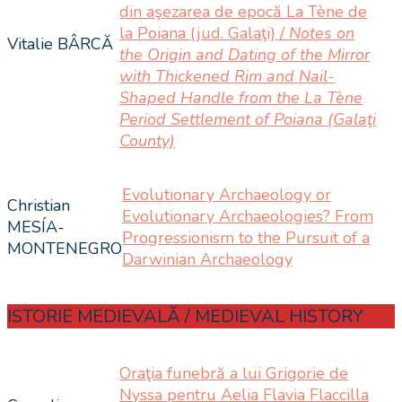
din aşezarea de epocă La Tène de
la Poiana (jud. Galaţi) /
Notes on
Vitalie BÂRCĂ
the Origin and Dating of the Mirror
with Thickened Rim and Nail-
Shaped Handle from the La Tène
Period Settlement of Poiana (Galaţi
County)
Evolutionary Archaeology or
Christian
Evolutionary Archaeologies? From
MESÍA-
Progressionism to the Pursuit of a
MONTENEGRO
Darwinian Archaeology
ISTORIE MEDIEVALĂ / MEDIEVAL HISTORY
Oraţia funebră a lui Grigorie de
Nyssa pentru Aelia Flavia Flaccilla