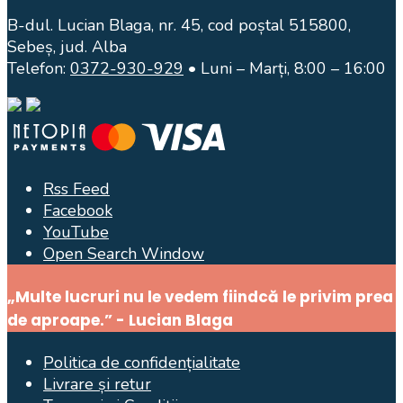
B-dul. Lucian Blaga, nr. 45, cod poștal 515800,
Sebeș, jud. Alba
Telefon:
0372-930-929
• Luni – Marți, 8:00 – 16:00
Rss Feed
Facebook
YouTube
Open Search Window
„Multe lucruri nu le vedem fiindcă le privim prea
de aproape.” - Lucian Blaga
Politica de confidențialitate
Livrare și retur