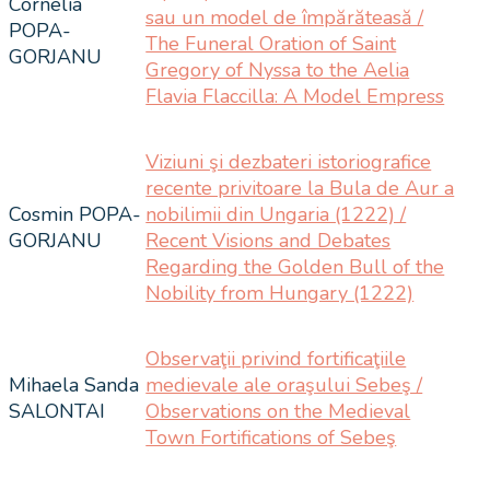
Cornelia
sau un model de împărăteasă /
POPA-
The Funeral Oration of Saint
GORJANU
Gregory of Nyssa to the Aelia
Flavia Flaccilla: A Model Empress
Viziuni şi dezbateri istoriografice
recente privitoare la Bula de Aur a
Cosmin POPA-
nobilimii din Ungaria (1222) /
GORJANU
Recent Visions and Debates
Regarding the Golden Bull of the
Nobility from Hungary (1222)
Observaţii privind fortificaţiile
Mihaela Sanda
medievale ale oraşului Sebeş /
SALONTAI
Observations on the Medieval
Town Fortifications of Sebeş