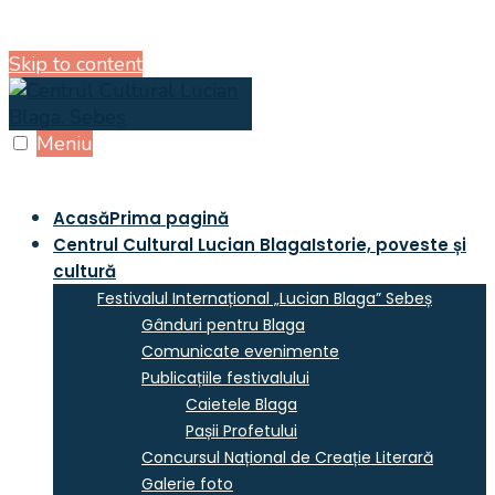
Skip to content
Meniu
Acasă
Prima pagină
Centrul Cultural Lucian Blaga
Istorie, poveste și
cultură
Festivalul Internațional „Lucian Blaga” Sebeș
Gânduri pentru Blaga
Comunicate evenimente
Publicațiile festivalului
Caietele Blaga
Pașii Profetului
Concursul Național de Creație Literară
Galerie foto