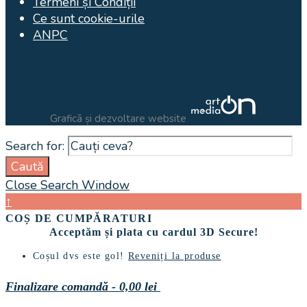
Termeni și Condiții
Ce sunt cookie-urile
ANPC
Graficã și dezvoltare website
Search for:
Caută
Close Search Window
↑
COȘ DE CUMPĂRATURI
Acceptăm și plata cu cardul 3D Secure!
Coșul dvs este gol!
Reveniți la produse
Finalizare comandă
-
0,00 lei