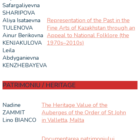
Safargaliyevna
SHARIPOVA
Aliya Isataevna
Representation of the Past in the
TULENOVA
Fine Arts of Kazakhstan through an
Ainur Berikovna
Appeal to National Folklore (the
KENJAKULOVA
1970s–2010s)
Leila
Abdyganievna
KENZHEBAYEVA
PATRIMONIU / HERITAGE
Nadine
The Heritage Value of the
ZAMMIT
Auberges of the Order of St John
Lino BIANCO
in Valletta, Malta
Documentarea patrimoniului