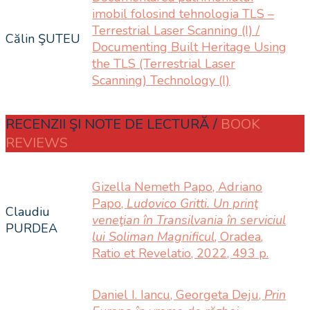
imobil folosind tehnologia TLS –
Terrestrial Laser Scanning (I) /
Călin ŞUTEU
Documenting Built Heritage Using
the TLS (Terrestrial Laser
Scanning) Technology (I)
RECENZII ŞI NOTE DE LECTURĂ /
BOOK
REVIEWS
Gizella Nemeth Papo, Adriano
Papo,
Ludovico Gritti. Un prinţ
Claudiu
veneţian în Transilvania în serviciul
PURDEA
lui Soliman Magnificul
, Oradea,
Ratio et Revelatio, 2022, 493 p.
Daniel I. Iancu, Georgeta Deju,
Prin