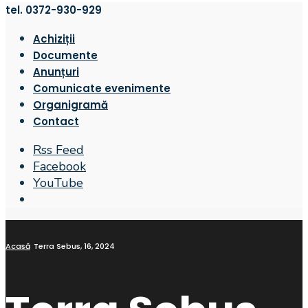
tel. 0372-930-929
Achiziții
Documente
Anunțuri
Comunicate evenimente
Organigramă
Contact
Rss Feed
Facebook
YouTube
Open
Search
Window
Acasă
Terra Sebus, 16, 2024