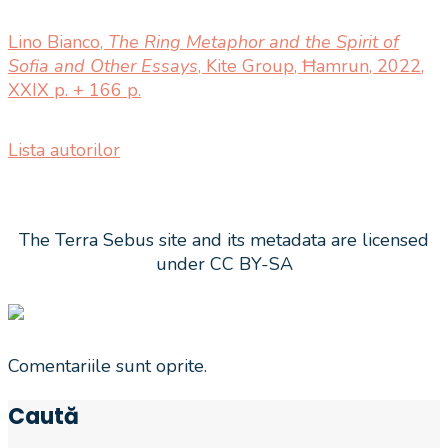
Lino Bianco,
The Ring Metaphor and the Spirit of
Sofia and Other Essays
, Kite Group, Ħamrun, 2022,
XXIX p. + 166 p.
Lista autorilor
The Terra Sebus site and its metadata are licensed
under CC BY-SA
Comentariile sunt oprite.
Caută