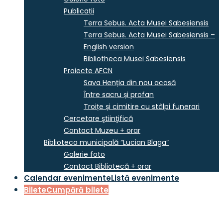
Publicații
Terra Sebus. Acta Musei Sabesiensis
Terra Sebus. Acta Musei Sabesiensis –
English version
Bibliotheca Musei Sabesiensis
Proiecte AFCN
Sava Henția din nou acasă
Între sacru și profan
Troițe și cimitire cu stâlpi funerari
Cercetare ştiinţifică
Contact Muzeu + orar
Biblioteca municipală “Lucian Blaga”
Galerie foto
Contact Bibliotecă + orar
Calendar evenimente
Listă evenimente
Bilete
Cumpără bilete