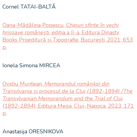
Cornel TATAI-BALTĂ
Oana-Mădălina Popescu,
Chipuri sfinte în vechi
hrisoave românești
, ediția a II-a, Editura Dinasty
Books Proeditură și Tipografie, București, 2021, 653
p.
Ionela Simona MIRCEA
Ovidiu Muntean,
Memorandul românilor din
Transilvania și procesul de la Cluj (1892-1894) /The
Transylvanian Memorandum and the Trial of Cluj
(1892-1894)
, Editura Mega, Cluj-Napoca, 2023, 171
p.
Anastasija ORESNIKOVA