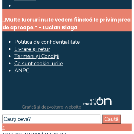
Open
Search
Window
„Multe lucruri nu le vedem fiindcă le privim prea
de aproape.” - Lucian Blaga
Politica de confidențialitate
Livrare și retur
Termeni și Condiții
Ce sunt cookie-urile
ANPC
Graficã și dezvoltare website
Search
Caută
for:
Close
↑